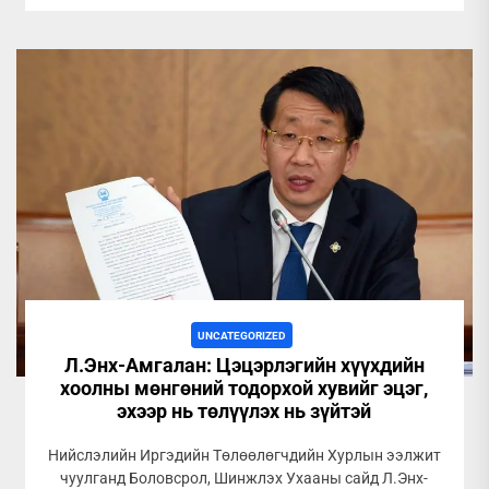
UNCATEGORIZED
Л.Энх-Амгалан: Цэцэрлэгийн хүүхдийн
хоолны мөнгөний тодорхой хувийг эцэг,
эхээр нь төлүүлэх нь зүйтэй
Нийслэлийн Иргэдийн Төлөөлөгчдийн Хурлын ээлжит
чуулганд Боловсрол, Шинжлэх Ухааны сайд Л.Энх-