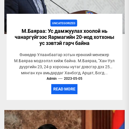
UNCATEGORIZED
М.Баяраа: Ус дамжуулах хоолой нь
чанаргүйгээс Яармагийн 20-иод хотхоны
ус зэвтэй гарч байна
Өнөөдөр Улаанбаатар хотын ерөнхий менежер
М.Баяраа мэдээлэл хийж байна. М.Баяраа, "Хан-Уул
дүүргийн 23, 24-р хорооны нутаг дэвсгэр дэх 25
мянган хүн амьдардаг Ханбогд, Арцат, Богд...
Admin
2023-05-05
READ MORE