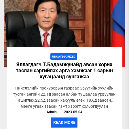
UNCATEGORIZED
Яллагдагч Т.Бадамжунайд авсан хорих
таслан сэргийлэх арга хэмжээг 1 сарын
хугацаанд сунгажээ
Нийслэлийн прокурорын газраас Эрүүгийн хуулийн
тусгай ангийн 22.1д заасан албан тушаалаа урвуулан
ашиглах,22.5д заасан хахууль өгөх, 18.6д заасан
мөнгө угаах заасан гэмт хэрэгт холбогдуулан
Admin
яллагдагчаар...
2023-05-04
READ MORE