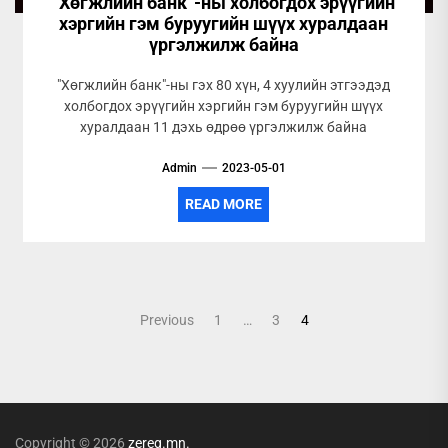
“Хөгжлийн банк”-ны холбогдох эрүүгийн
хэргийн гэм буруугийн шүүх хуралдаан
үргэлжилж байна
"Хөгжлийн банк"-ны гэх 80 хүн, 4 хуулийн этгээдэд
холбогдох эрүүгийн хэргийн гэм буруугийн шүүх
хуралдаан 11 дэхь өдрөө үргэлжилж байна
Admin
2023-05-01
READ MORE
Posts
Previous
1
…
3
4
pagination
Copyright © 2026
zereg.mn.