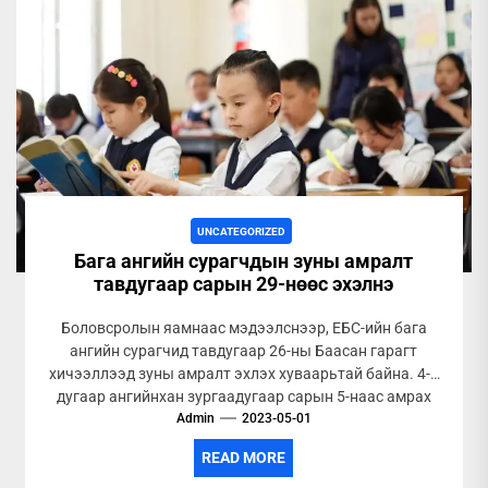
UNCATEGORIZED
Бага ангийн сурагчдын зуны амралт
тавдугаар сарын 29-нөөс эхэлнэ
Боловсролын яамнаас мэдээлснээр, ЕБС-ийн бага
ангийн сурагчид тавдугаар 26-ны Баасан гарагт
хичээллээд зуны амралт эхлэх хуваарьтай байна. 4-5
дугаар ангийнхан зургаадугаар сарын 5-наас амрах
Admin
бол...
2023-05-01
READ MORE