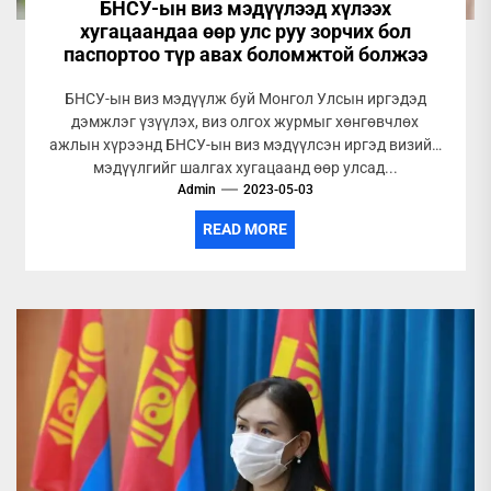
БНСУ-ын виз мэдүүлээд хүлээх
хугацаандаа өөр улс руу зорчих бол
паспортоо түр авах боломжтой болжээ
БНСУ-ын виз мэдүүлж буй Монгол Улсын иргэдэд
дэмжлэг үзүүлэх, виз олгох журмыг хөнгөвчлөх
ажлын хүрээнд БНСУ-ын виз мэдүүлсэн иргэд визийн
мэдүүлгийг шалгах хугацаанд өөр улсад...
Admin
2023-05-03
READ MORE