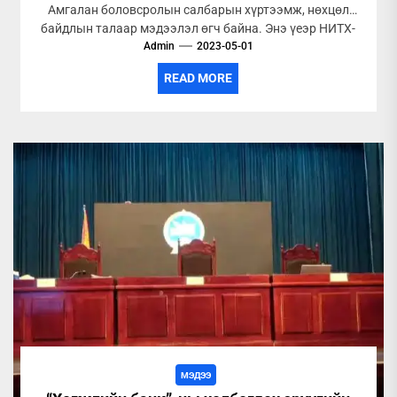
Амгалан боловсролын салбарын хүртээмж, нөхцөл
байдлын талаар мэдээлэл өгч байна. Энэ үеэр НИТХ-
ын төлөөлөгч Г.Гангамөрөн "Цэцэрлэгийн хүүхдийн...
Admin
2023-05-01
READ MORE
МЭДЭЭ