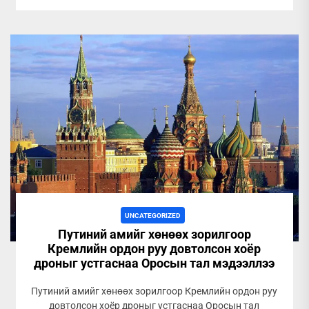
UNCATEGORIZED
Путиний амийг хөнөөх зорилгоор
Кремлийн ордон руу довтолсон хоёр
дроныг устгаснаа Оросын тал мэдээллээ
Путиний амийг хөнөөх зорилгоор Кремлийн ордон руу
довтолсон хоёр дроныг устгаснаа Оросын тал