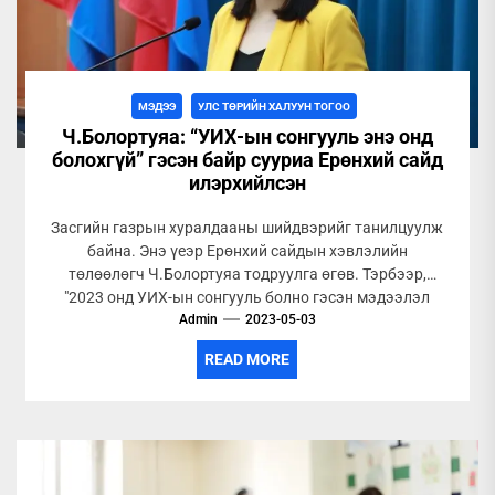
МЭДЭЭ
УЛС ТӨРИЙН ХАЛУУН ТОГОО
Ч.Болортуяа: “УИХ-ын сонгууль энэ онд
болохгүй” гэсэн байр сууриа Ерөнхий сайд
илэрхийлсэн
Засгийн газрын хуралдааны шийдвэрийг танилцуулж
байна. Энэ үеэр Ерөнхий сайдын хэвлэлийн
төлөөлөгч Ч.Болортуяа тодруулга өгөв. Тэрбээр,
"2023 онд УИХ-ын сонгууль болно гэсэн мэдээлэл
нийгэмд цацагдаж...
Admin
2023-05-03
READ MORE