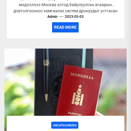
мэдээллээ Москва хотод байрлуулсан агаарын
довтолгооноос хамгаалах систем дронуудыг устгасан
байна. Халдлагын...
Admin
2023-05-03
READ MORE
UNCATEGORIZED