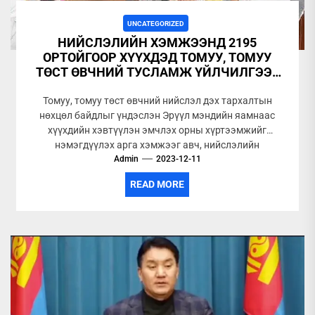
UNCATEGORIZED
НИЙСЛЭЛИЙН ХЭМЖЭЭНД 2195
ОРТОЙГООР ХҮҮХДЭД ТОМУУ, ТОМУУ
ТӨСТ ӨВЧНИЙ ТУСЛАМЖ ҮЙЛЧИЛГЭЭГ
ҮЗҮҮЛЖ БАЙНА
Томуу, томуу төст өвчний нийслэл дэх тархалтын
нөхцөл байдлыг үндэслэн Эрүүл мэндийн яамнаас
хүүхдийн хэвтүүлэн эмчлэх орны хүртээмжийг
нэмэгдүүлэх арга хэмжээг авч, нийслэлийн
хэмжээнд дүүргүүдийн...
Admin
2023-12-11
READ MORE