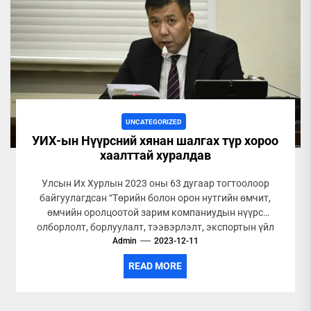
UNCATEGORIZED
УИХ-ын Нүүрсний хянан шалгах түр хороо
хаалттай хуралдав
Улсын Их Хурлын 2023 оны 63 дугаар тогтоолоор
байгуулагдсан “Төрийн болон орон нутгийн өмчит,
өмчийн оролцоотой зарим компаниудын нүүрс
олборлолт, борлуулалт, тээвэрлэлт, экспортын үйл
Admin
ажиллагаа...
2023-12-11
READ MORE