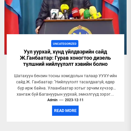
UNCATEGORIZED
Уул уурхай, хүнд үйлдвэрийн сайд
Ж.Ганбаатар: Гурав хоногтоо дизель
түлшний нийлүүлэлт хэвийн болно
Шатахуун бензин тосны хомсдолын талаар УУХҮ-ийн
сайд Ж. Ганбаатар: "Нийлүүлэлт тасалдаагүй, өдөр
бүр ирж байна. Улаанбаатар хотыг эрчим хүчээр
хангаж буй Багануурын уурхай, эмнэлгүүд зэрэг...
Admin
2023-12-11
READ MORE