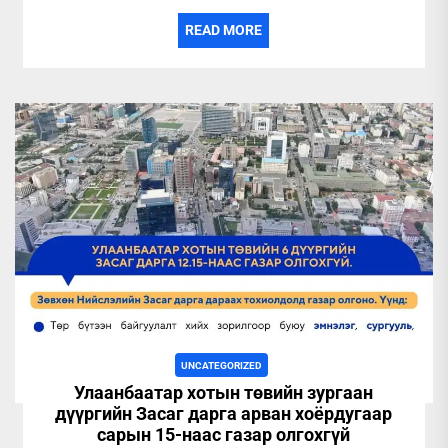
READ MORE
UNCATEGORIZED
Улаанбаатар хотын төвийн зургаан
дүүргийн Засаг дарга арван хоёрдугаар
сарын 15-наас газар олгохгүй