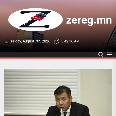
Skip
to
the
zereg.mn
content
zereg.mn
Friday, August 7th, 2026
3:42:16 AM