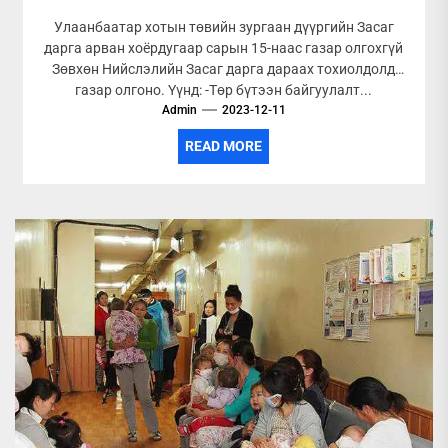
Улаанбаатар хотын төвийн зургаан дүүргийн Засаг
дарга арван хоёрдугаар сарын 15-наас газар олгохгүй
Зөвхөн Нийслэлийн Засаг дарга дараах тохиолдолд
газар олгоно. Үүнд: -Төр бүтээн байгуулалт...
Admin
2023-12-11
READ MORE