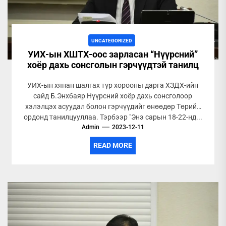
UNCATEGORIZED
УИХ-ын ХШТХ-оос зарласан “Нүүрсний”
хоёр дахь сонсголын гэрчүүдтэй танилц
УИХ-ын хянан шалгах түр хорооны дарга ХЗДХ-ийн
сайд Б.Энхбаяр Нүүрсний хоёр дахь сонсголоор
хэлэлцэх асуудал болон гэрчүүдийг өнөөдөр Төрийн
ордонд танилцууллаа. Тэрбээр "Энэ сарын 18-22-нд...
Admin
2023-12-11
READ MORE