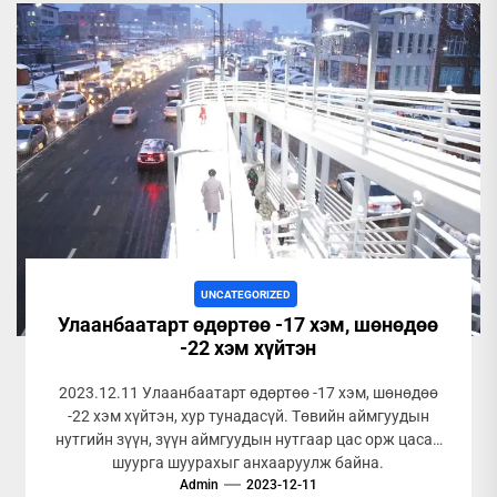
UNCATEGORIZED
Улаанбаатарт өдөртөө -17 хэм, шөнөдөө
-22 хэм хүйтэн
2023.12.11 Улаанбаатарт өдөртөө -17 хэм, шөнөдөө
-22 хэм хүйтэн, хур тунадасүй. Төвийн аймгуудын
нутгийн зүүн, зүүн аймгуудын нутгаар цас орж цасан
шуурга шуурахыг анхааруулж байна.
Admin
2023-12-11