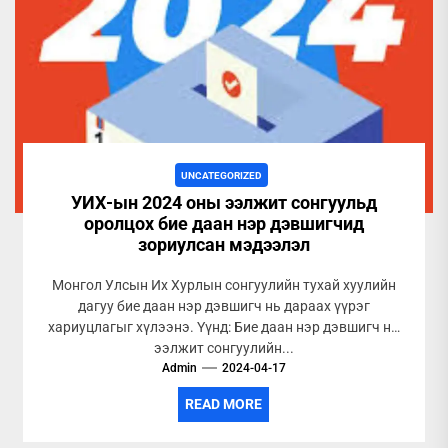
UNCATEGORIZED
УИХ-ын 2024 оны ээлжит сонгуульд
оролцох бие даан нэр дэвшигчид
зориулсан мэдээлэл
Монгол Улсын Их Хурлын сонгуулийн тухай хуулийн
дагуу бие даан нэр дэвшигч нь дараах үүрэг
хариуцлагыг хүлээнэ. Үүнд: Бие даан нэр дэвшигч нь
ээлжит сонгуулийн...
Admin
2024-04-17
READ MORE