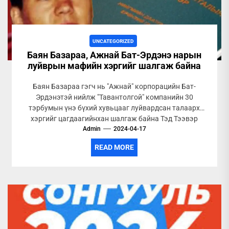
UNCATEGORIZED
Баян Базараа, Ажнай Бат-Эрдэнэ нарын
луйврын мафийн хэргийг шалгаж байна
Баян Базараа гэгч нь "Ажнай" корпорацийн Бат-
Эрдэнэтэй нийлж "Тавантолгой" компанийн 30
тэрбумын үнэ бүхий хувьцааг луйвардсан талаарх
хэргийг цагдаагийнхан шалгаж байна Тэд Тээвэр
хөгжлийн банкны...
Admin
2024-04-17
READ MORE