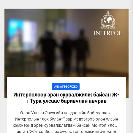
UNCATEGORIZED
Интерполоор эрэн сурвалжилж байсан Ж-
г Турк улсаас баривчлан авчрав
Олон Улсын Эрүүгийн цагдаагийн байгууллага-
Интерполын “Хөх булант” зар мэдээгээр олон улсын
хэмжээнд эрэн сурвалжлагдаж байсан Монгол Улсын
иргэн "Ж"-г холбогдох хууль, тогтоомжийн хүрээнд