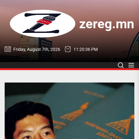
Skip
to
the
zereg.mn
content
zereg.mn
Friday, August 7th, 2026
11:20:37 PM