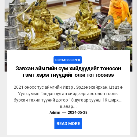
UNCATEGORIZED
Завхан аймгийн сүм хийдүүдийг тоносон
гэмт хэрэгтнүүдийг олж тогтоожээ
2021 оноос тус аймгийн Идэр , Эрдэнэхайрхан, Цэцэн-
Уул сумын Гандан дуган хийд зэргээс олон тооны
бурхан тахил түүний дотор 18 дугаар зууны 19 ширхэг
шавар...
Admin
2024-05-28
READ MORE