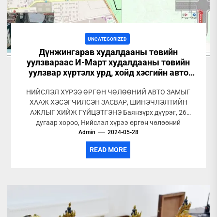
UNCATEGORIZED
Дүнжингарав худалдааны төвийн
уулзвараас И-Март худалдааны төвийн
уулзвар хүртэлх урд, хойд хэсгийн авто
замыг хэсэгчлэн хааж зам засвар хийнэ
НИЙСЛЭЛ ХҮРЭЭ ӨРГӨН ЧӨЛӨӨНИЙ АВТО ЗАМЫГ
ХААЖ ХЭСЭГЧИЛСЭН ЗАСВАР, ШИНЭЧЛЭЛТИЙН
АЖЛЫГ ХИЙЖ ГҮЙЦЭТГЭНЭ Баянзүрх дүүрэг, 26
дугаар хороо, Нийслэл хүрээ өргөн чөлөөний
хэсэгчилсэн засвар, шинэчлэлтийн...
Admin
2024-05-28
READ MORE