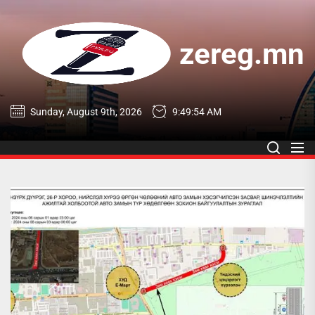
Skip
to
the
zereg.mn
content
zereg.mn
Sunday, August 9th, 2026
9:49:55 AM