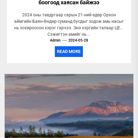
боогоод хаясан байжээ
2024 оны тавдугаар сарын 21-ний өдөр Орхон
аймгийн Баян-Өндөр суманд бусдыг зодож амь насыг
нь хохироосон хэрэг гарчээ. Энэ хэргийн талаар ЦЕГ:
Сэжигтэн амийг нь...
Admin
2024-05-28
READ MORE