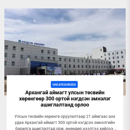
UNCATEGORIZED
Архангай аймагт улсын төсвийн
хөрөнгөөр 300 ортой нэгдсэн эмнэлэг
ашиглалтанд орлоо
Улсын төсвийн хөрөнгө оруулалтаар 21 аймгаас анх
удаа Архангай аймагт 300 ортой нэгдсэн эмнэлгийн
барилга ашиглалтад орж, өнөөдөр нээлтээ хийлээ.