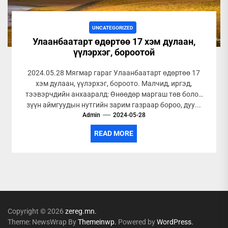
UNCATEGORIZED
Улаанбаатарт өдөртөө 17 хэм дулаан,
үүлэрхэг, бороотой
2024.05.28 Мягмар гараг Улаанбаатарт өдөртөө 17
хэм дулаан, үүлэрхэг, бороото. Малчид, иргэд,
тээвэрчдийн анхааралд: Өнөөдөр маргаш төв болон
зүүн аймгуудын нутгийн зарим газраар бороо, дуу...
Admin
2024-05-28
READ MORE
Copyright © 2026
zereg.mn.
Theme: NewsWrap By
Themeinwp.
Powered by
WordPress.