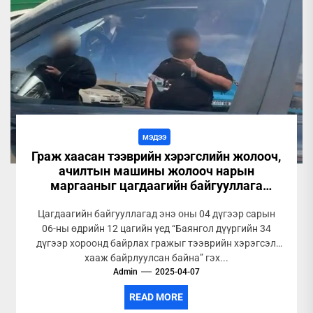
МЭДЭЭ
Граж хаасан тээврийн хэрэгслийн жолооч,
ачилтын машины жолооч нарын
маргааныг цагдаагийн байгууллага
шалгаж байна
Цагдаагийн байгууллагад энэ оны 04 дүгээр сарын
06-ны өдрийн 12 цагийн үед “Баянгол дүүргийн 34
дүгээр хороонд байрлах гражыг тээврийн хэрэгсэл
хааж байрлуулсан байна” гэх...
Admin
2025-04-07
READ MORE