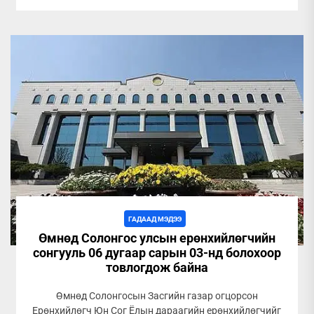
ГАДААД МЭДЭЭ
Өмнөд Солонгос улсын ерөнхийлөгчийн
сонгууль 06 дугаар сарын 03-нд болохоор
товлогдож байна
Өмнөд Солонгосын Засгийн газар огцорсон
Ерөнхийлөгч Юн Сог Ёлын дараагийн ерөнхийлөгчийг