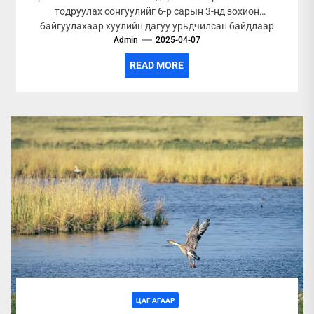
тодруулах сонгуулийг 6-р сарын 3-нд зохион
байгуулахаар хуулийн дагуу урьдчилсан байдлаар
товлоод байна. Энэхүү...
Admin
2025-04-07
READ MORE
ЦАГ АГААР