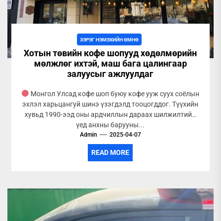
ЗЭРЭГ НЭМЭХИЙН ӨМНӨ
Хотын төвийн кофе шопууд хөдөлмөрийн
мөлжлөг ихтэй, маш бага цалингаар
залуусыг ажлуулдаг
Монгол Улсад кофе шоп буюу кофе ууж суух соёлын
эхлэл харьцангуй шинэ үзэгдэлд тооцогддог. Түүхийн
хувьд 1990-ээд оны ардчиллын дараах шилжилтийн
үед анхны барууны...
Admin
2025-04-07
READ MORE