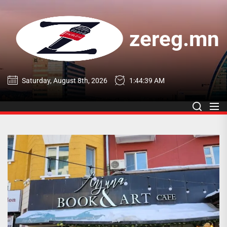
Skip
to
the
zereg.mn
content
zereg.mn
Saturday, August 8th, 2026
1:44:40 AM