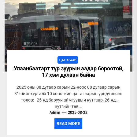
ЦАГ АГААР
Улаанбаатарт түр зуурын аадар бороотой,
17 хэм дулаан байна
2025 оны 08 дугаар сарын 22-ноос 08 дугаар сарын
31-нийг хүртэлх 10 хоногийн цаг агаарын урьдчилсан
төлөв: 25-нд баруун аймгуудын нутгаар, 26-нд
нутгийн төв...
Admin
2025-08-22
READ MORE