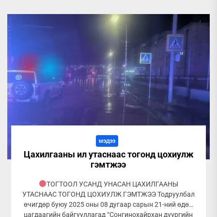
МЭДЭЭ
Цахилгааны ил утаснаас тогонд цохиулж
гэмтжээ
ТОГТООЛ УСАНД УНАСАН ЦАХИЛГААНЫ
УТАСНААС ТОГОНД ЦОХИУЛЖ ГЭМТЖЭЭ Тодруулбал
өчигдөр буюу 2025 оны 08 дугаар сарын 21-ний өдөр
цагдаагийн байгууллагад “Сонгинохайрхан дүүргийн