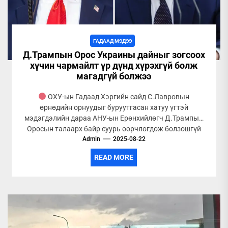
ГАДААД МЭДЭЭ
Д.Трампын Орос Украины дайныг зогсоох
хүчин чармайлт үр дүнд хүрэхгүй болж
магадгүй болжээ
ОХУ-ын Гадаад Хэргийн сайд С.Лавровын
өрнөдийн орнуудыг буруутгасан хатуу үгтэй
мэдэгдэлийн дараа АНУ-ын Ерөнхийлөгч Д.Трампын
Оросын талаарх байр суурь өөрчлөгдөж болзошгүй
болжээ. Орос Украины...
Admin
2025-08-22
READ MORE