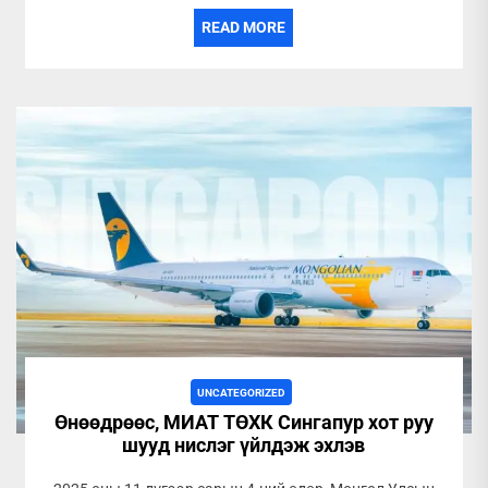
READ MORE
UNCATEGORIZED
Өнөөдрөөс, МИАТ ТӨХК Сингапур хот руу
шууд нислэг үйлдэж эхлэв