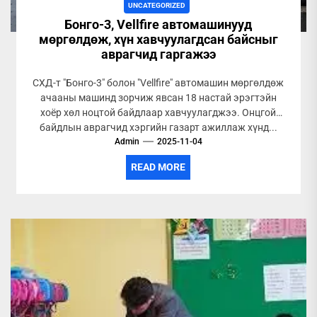
UNCATEGORIZED
Бонго-3, Vellfire автомашинууд
мөргөлдөж, хүн хавчуулагдсан байсныг
аврагчид гаргажээ
СХД-т "Бонго-3" болон "Vellfire" автомашин мөргөлдөж
ачааны машинд зорчиж явсан 18 настай эрэгтэйн
хоёр хөл ноцтой байдлаар хавчуулагджээ. Онцгой
байдлын аврагчид хэргийн газарт ажиллаж хүнд...
Admin
2025-11-04
READ MORE