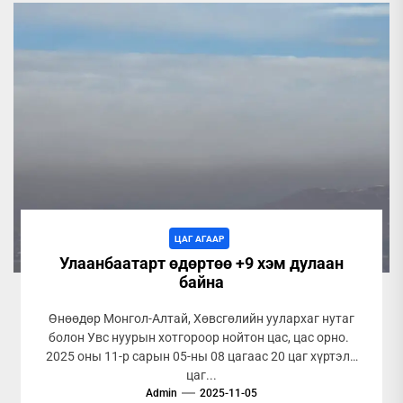
ЦАГ АГААР
Улаанбаатарт өдөртөө +9 хэм дулаан
байна
Өнөөдөр Монгол-Алтай, Хөвсгөлийн уулархаг нутаг
болон Увс нуурын хотгороор нойтон цас, цас орно.
2025 оны 11-р сарын 05-ны 08 цагаас 20 цаг хүртэлх
цаг...
Admin
2025-11-05