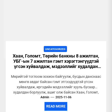
UNCATEGORIZED
Хаан, Голомт, Төрийн банкны 8 ажилтан,
УБГ-ын 7 ажилтан гэмт хэрэгтэнгүүдтэй
үгсэн хуйвалдаж, мэдээллийг худалдан
ашиг олж байжээ
Мөрийтэй тоглоом зохион байгуулж, бусдын данснаас
мөнгө авдаг байсан гэмт этгээдүүдтэй үгсэн
хуйвалдаж, иргэдийн мэдээллийг хууль бусаар
худалдан борлуулж, ашиг олж байсан Хаан, Голомт,
Admin
Төрийн...
2025-11-06
READ MORE