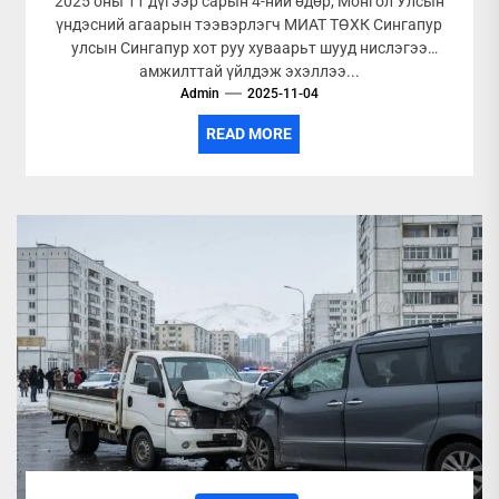
2025 оны 11 дүгээр сарын 4-ний өдөр, Монгол Улсын
үндэсний агаарын тээвэрлэгч МИАТ ТӨХК Сингапур
улсын Сингапур хот руу хуваарьт шууд нислэгээ
амжилттай үйлдэж эхэллээ...
Admin
2025-11-04
READ MORE