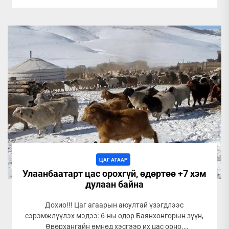
ЦАГ АГААР
Улаанбаатарт цас орохгүй, өдөртөө +7 хэм
дулаан байна
Дохио!!! Цаг агаарын аюултай үзэгдлээс
сэрэмжлүүлэх мэдээ: 6-ны өдөр Баянхонгорын зүүн,
Өвөрхангайн өмнөд хэсгээр их цас орно.