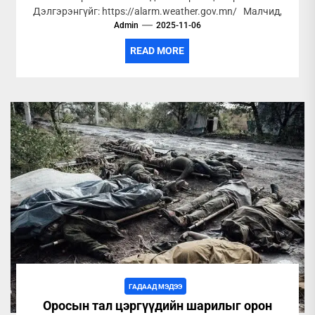
Дэлгэрэнгүйг: https://alarm.weather.gov.mn/ Малчид,
иргэд, тээвэрчдийн анхааралд: 6-нд...
Admin
2025-11-06
READ MORE
ГАДААД МЭДЭЭ
Оросын тал цэргүүдийн шарилыг орон