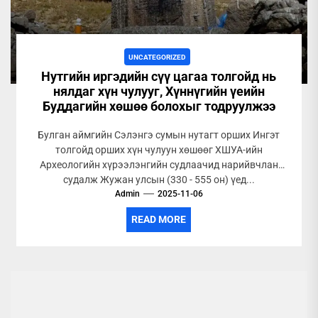
UNCATEGORIZED
Нутгийн иргэдийн сүү цагаа толгойд нь
нялдаг хүн чулууг, Хүннүгийн үеийн
Буддагийн хөшөө болохыг тодруулжээ
Булган аймгийн Сэлэнгэ сумын нутагт орших Ингэт
толгойд орших хүн чулуун хөшөөг ХШУА-ийн
Археологийн хүрээлэнгийн судлаачид нарийвчлан
судалж Жужан улсын (330 - 555 он) үед...
Admin
2025-11-06
READ MORE