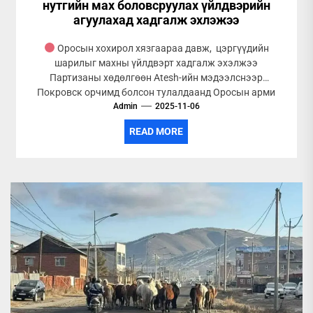
нутгийн мах боловсруулах үйлдвэрийн
агуулахад хадгалж эхлэжээ
Оросын хохирол хязгаараа давж, цэргүүдийн
шарилыг махны үйлдвэрт хадгалж эхэлжээ
Партизаны хөдөлгөөн Atesh-ийн мэдээлснээр
Покровск орчимд болсон тулалдаанд Оросын арми
асар их хохирол авч,...
Admin
2025-11-06
READ MORE