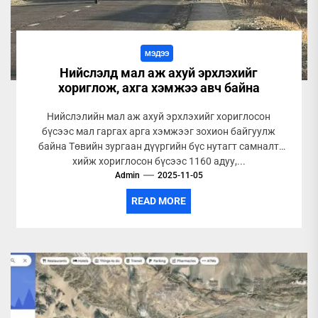
МЭДЭЭ
Нийслэлд мал аж ахуй эрхлэхийг
хориглож, ахга хэмжээ авч байна
Нийслэлийн мал аж ахуй эрхлэхийг хориглосон
бүсээс мал гаргах арга хэмжээг зохион байгуулж
байна Төвийн зургаан дүүргийн бүс нутагт самналт
хийж хориглосон бүсээс 1160 адуу,...
Admin
2025-11-05
READ MORE