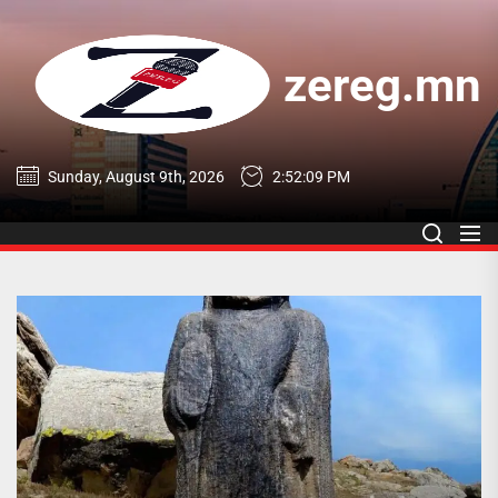
Skip
to
the
zereg.mn
content
zereg.mn
Sunday, August 9th, 2026
2:52:10 PM