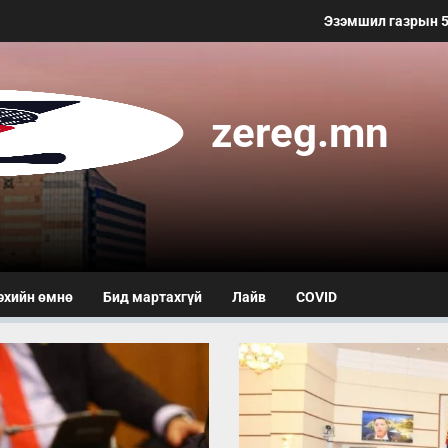
Эзэмшил газрын 50 метр хүртэлх
zereg.mn
эхийн өмнө
Бид мартахгүй
Лайв
COVID