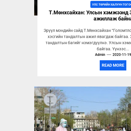
УЛС ТӨРИЙН ХАЛУУН ТОГО
Т.Мөнхсайхан: Улсын хэмжээнд 
ажиллаж байн
Эрүүл мэндийн сайд Т.Мөнхсайхан “Голомтл
хэсгийн тандалтын ажил явагдаж байгаа. 
тандалтын багийг нэмэгдүүлнэ. Улсын хэм
байгаа. Үүнээс...
Admin
2020-11-1
READ MORE