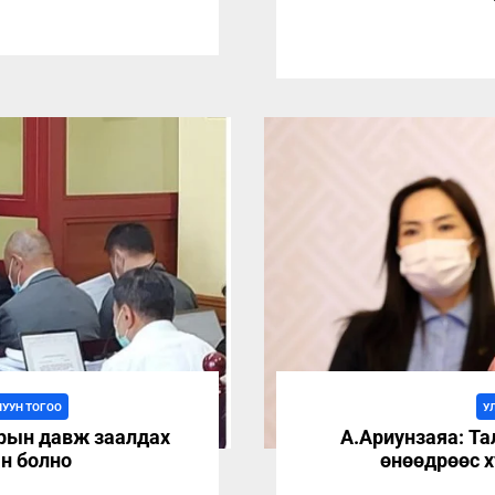
ЛУУН ТОГОО
У
арын давж заалдах
А.Ариунзаяа: Та
н болно
өнөөдрөөс х