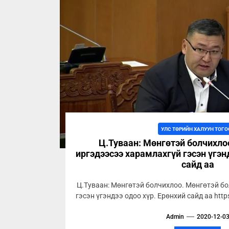
УЛС ТӨРИЙН ХАЛУУН ТОГО
Ц.Туваан: Мөнгөтэй болчихло
иргэдээсээ харамлахгүй гэсэн үгэн
сайд аа
Ц.Туваан: Мөнгөтэй болчихлоо. Мөнгөтэй б
гэсэн үгэндээ одоо хүр. Ерөнхий сайд аа ht
Admin
2020-12-0