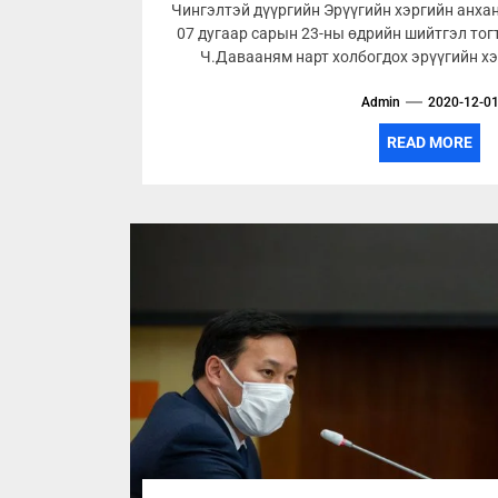
Чингэлтэй дүүргийн Эрүүгийн хэргийн анх
07 дугаар сарын 23-ны өдрийн шийтгэл тог
Ч.Давааням нарт холбогдох эрүүгийн хэ
Admin
2020-12-0
READ MORE