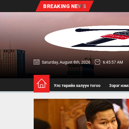
Skip
BREAKING NEWS
to
the
content
zereg.mn
Saturday, August 8th, 2026
6:45:59 AM
Улс төрийн халуун тогоо
Зэрэг нэм