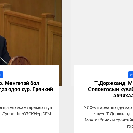
О
У
о. Мөнгөтэй бол
Т.Доржханд: М
дээ одоо хүр. Ерөнхий
Солонгосын хувий
авчихаа
ол иргэдээсээ харамлахгүй
УИХ-ын арваннэгдүгээр 
tps://youtu.be/O7CKHYpjDFM
гишүүн Т.Доржханд н
-Монголбанкны ерөнхийл
3
гэ