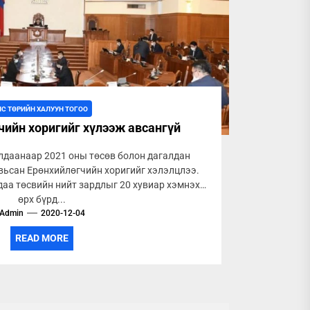
ЛС ТӨРИЙН ХАЛУУН ТОГОО
чийн хоригийг хүлээж авсангүй
лдаанаар 2021 оны төсөв болон дагалдан
вьсан Ерөнхийлөгчийн хоригийг хэлэлцлээ.
даа төсвийн нийт зардлыг 20 хувиар хэмнэх,
өрх бүрд...
Admin
2020-12-04
READ MORE