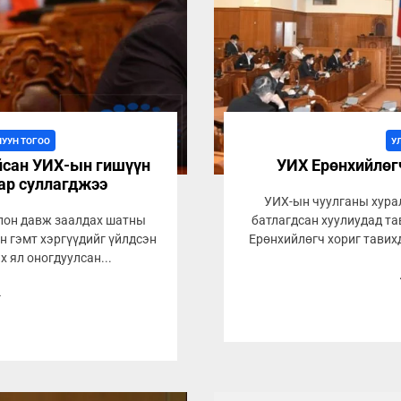
ЛУУН ТОГОО
У
йсан УИХ-ын гишүүн
УИХ Ерөнхийлөг
ар суллагджээ
УИХ-ын чуулганы хура
олон давж заалдах шатны
батлагдсан хуулиудад та
н гэмт хэргүүдийг үйлдсэн
Ерөнхийлөгч хориг тавих
х ял оногдуулсан...
4