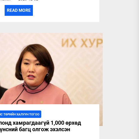
READ MORE
ЛС ТӨРИЙН ХАЛУУН ТОГОО
лонд хамрагдаагүй 1,000 өрхөд
үнсний багц олгож эхэлсэн