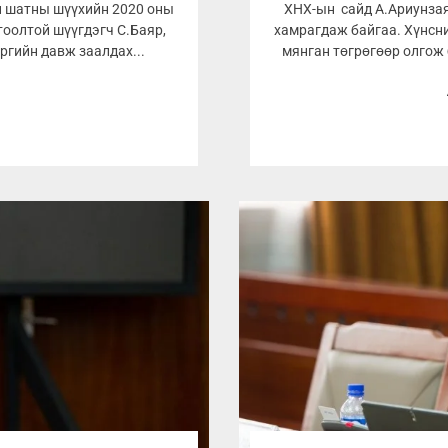
ан шатны шүүхийн 2020 оны
ХНХ-ын сайд А.Ариунзая
тоолтой шүүгдэгч С.Баяр,
хамрагдаж байгаа. Хүнсни
ргийн давж заалдах...
мянган төгрөгөөр олгож 
1