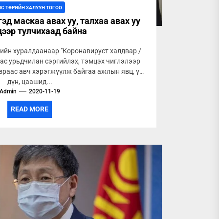
ЛС ТӨРИЙН ХАЛУУН ТОГОО
эд маскаа авах уу, талхаа авах уу
дээр тулчихаад байна
ийн хуралдаанаар "Коронавируст халдвар /
ас урьдчилан сэргийлэх, тэмцэх чиглэлээр
зраас авч хэрэгжүүлж байгаа ажлын явц, үр
дүн, цаашид...
Admin
2020-11-19
READ MORE