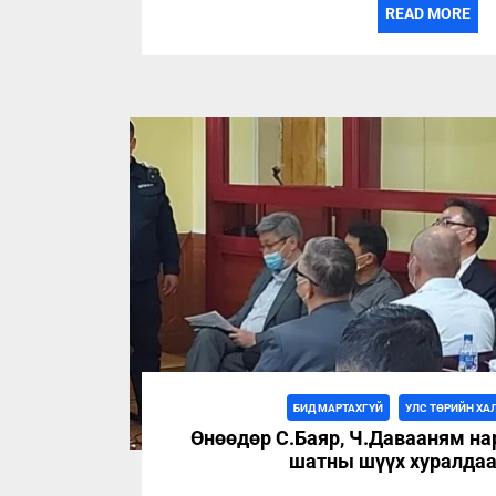
READ MORE
БИД МАРТАХГҮЙ
УЛС ТӨРИЙН ХА
Өнөөдөр С.Баяр, Ч.Давааням н
шатны шүүх хуралдаа