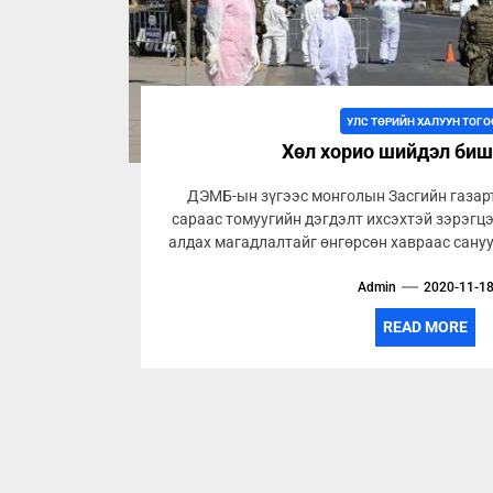
УЛС ТӨРИЙН ХАЛУУН ТОГО
Хөл хорио шийдэл биш 
ДЭМБ-ын зүгээс монголын Засгийн газарт
сараас томуугийн дэгдэлт ихсэхтэй зэрэгц
алдах магадлалтайг өнгөрсөн хавраас сануу
Admin
2020-11-1
READ MORE
Posts
pagination