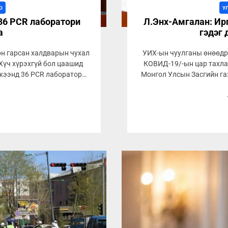
О
У
36 PCR лаборатори
Л.Энх-Амгалан: Ирг
а
гэдэг 
он гарсан халдварын чухал
УИХ-ын чуулганы өнөөдр
Хүч хүрэхгүй бол цаашид
КОВИД-19/-ын цар тахла
жээнд 36 PCR лаборатори
Монгол Улсын Засгийн га
9