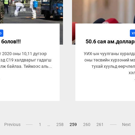
О
У
болов!!!
50.6 сая ам.долла
 2020 оны 10,11 дүгээр
УИХ-ын чуулганы хуралд
ээд C19 халдварыг гадагш
оны төсвийн хүрээний мэ
лж байлаа. Тиймээс аль...
тухай хуульд өөрчлөл
хэл
8
Previous
1
…
258
259
260
261
Next