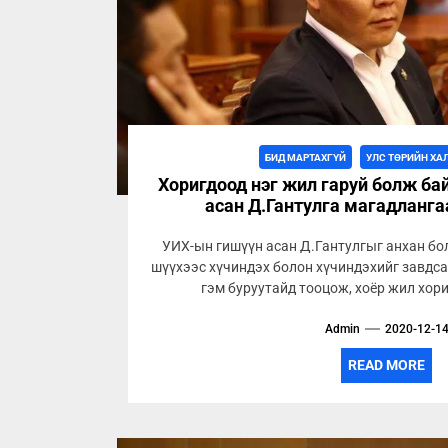
БИД МАРТАХГҮЙ
УЛС ТӨРИЙН ХА
Хоригдоод нэг жил гаруй болж ба
асан Д.Гантулга магадланга
УИХ-ын гишүүн асан Д.Гантулгыг анхан б
шүүхээс хүчиндэх болон хүчиндэхийг завдса
гэм буруутайд тооцож, хоёр жил хори
Admin
2020-12-1
READ MORE