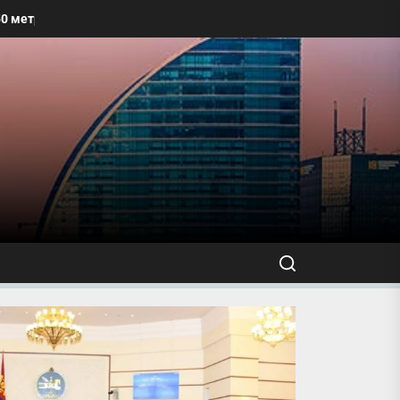
 талбайг угааж, өнгө үзэмжийг сайжруулахыг уриалжээ