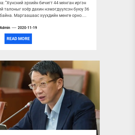
а: ”Хүнсний эрхийн бичигт 44 мянган иргэн
й талоныг хоёр дахин нэмэгдүүлсэн буюу 36
байна. Маргаашаас хүүхдийн мөнгө орно....
Admin
2020-11-19
READ MORE