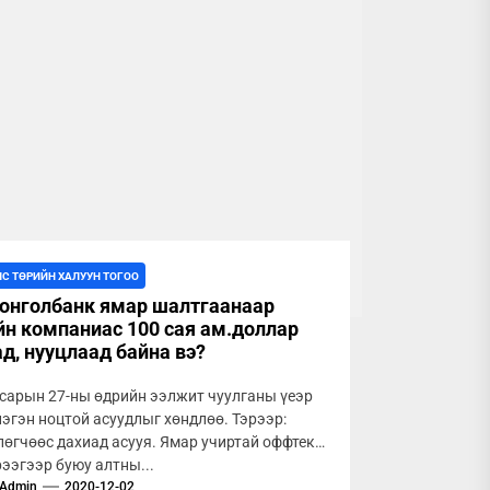
ЛС ТӨРИЙН ХАЛУУН ТОГОО
онголбанк ямар шалтгаанаар
н компаниас 100 сая ам.доллар
д, нууцлаад байна вэ?
сарын 27-ны өдрийн ээлжит чуулганы үеэр
эгэн ноцтой асуудлыг хөндлөө. Тэрээр:
өгчөөс дахиад асууя. Ямар учиртай оффтек
рээгээр буюу алтны...
Admin
2020-12-02