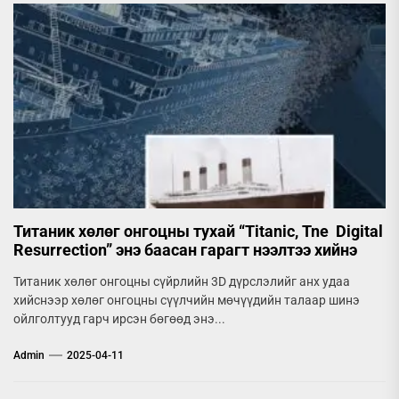
Титаник хөлөг онгоцны тухай “Titanic, Tne Digital
Resurrection” энэ баасан гарагт нээлтээ хийнэ
Титаник хөлөг онгоцны сүйрлийн 3D дүрслэлийг анх удаа
хийснээр хөлөг онгоцны сүүлчийн мөчүүдийн талаар шинэ
ойлголтууд гарч ирсэн бөгөөд энэ...
Admin
2025-04-11