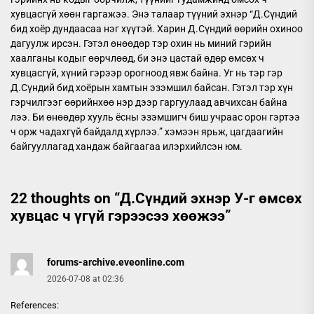
хувцасгүй хөөн гаргажээ. Энэ талаар түүний эхнэр “Д.Сүндий
бид хоёр дундаасаа нэг хүүтэй. Харин Д.Сүндий өөрийн охиноо
дагуулж ирсэн. Гэтэл өнөөдөр тэр охин нь миний гэрийн
хаалганы кодыг өөрчлөөд, би энэ цастай өдөр өмсөх ч
хувцасгүй, хүний гэрээр орогноод явж байна. Уг нь тэр гэр
Д.Сүндий бид хоёрын хамтын эзэмшил байсан. Гэтэл тэр хүн
гэрчилгээг өөрийнхөө нэр дээр гаргуулаад авчихсан байна
лээ. Би өнөөдөр хууль ёсны эзэмшигч биш учраас орон гэртээ
ч орж чадахгүй байдалд хүрлээ.” хэмээн ярьж, цагдаагийн
байгууллагад хандаж байгаагаа илэрхийлсэн юм.
22 thoughts on “
Д.Сүндий эхнэр У-г өмсөх
хувцас ч үгүй гэрээсээ хөөжээ
”
forums-archive.eveonline.com
2026-07-08 at 02:36
References: