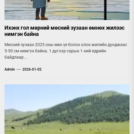
Ихэнх гол мөрний мөсний зузаан өмнөх жилээс
нимгэн байна
Мөсний зузаан 2025 оны мөн үе болон олон жилийн дунджаас
5-50 см нимгэн байна. 1 дүгээр сарын 1-ний өдрийн
байдлаар...
Admin
2026-01-02