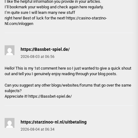
I like the helpful information you provide in your articles.
I’ll bookmark your weblog and check again here regularly.
I’m quite sure I will learn many new stuff
right here! Best of luck for the next!
https://casino-starzino-
Nl.com/inloggen
https://Bassbet-spiel.de/
2026-08-03 at 06:56
Hello! This is my 1st comment here so I just wanted to give a quick shout
out and tell you I genuinely enjoy reading through your blog posts.
Can you suggest any other blogs/websites/forums that go over the same
subjects?
Appreciate it!
https://Bassbet-spiel.de/
https://starzinoo-nl.nl/uitbetaling
2026-08-04 at 06:34