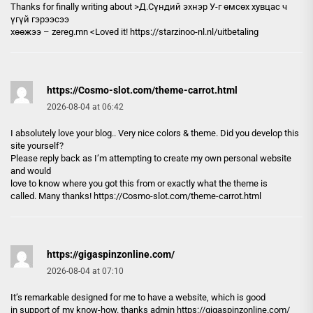
Thanks for finally writing about >Д.Сүндий эхнэр У-г өмсөх хувцас ч
үгүй гэрээсээ
хөөжээ – zereg.mn <Loved it!
https://starzinoo-nl.nl/uitbetaling
https://Cosmo-slot.com/theme-carrot.html
2026-08-04 at 06:42
I absolutely love your blog.. Very nice colors & theme. Did you develop this
site yourself?
Please reply back as I’m attempting to create my own personal website
and would
love to know where you got this from or exactly what the theme is
called. Many thanks!
https://Cosmo-slot.com/theme-carrot.html
https://gigaspinzonline.com/
2026-08-04 at 07:10
It’s remarkable designed for me to have a website, which is good
in support of my know-how. thanks admin
https://gigaspinzonline.com/