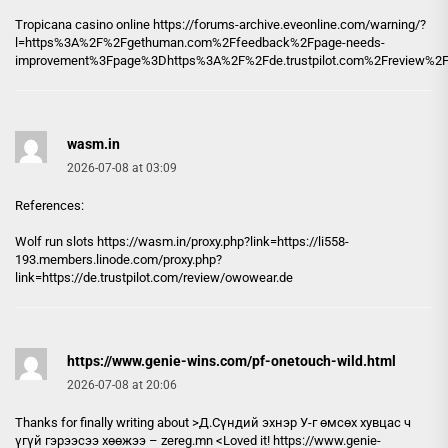
Tropicana casino online https://
forums-archive.eveonline.com
/warning/?
l=https%3A%2F%2Fgethuman.com%2Ffeedback%2Fpage-needs-
improvement%3Fpage%3Dhttps%3A%2F%2Fde.trustpilot.com%2Freview%2
wasm.in
2026-07-08 at 03:09
References:
Wolf run slots https://
wasm.in
/proxy.php?link=https://li558-
193.members.linode.com/proxy.php?
link=https://de.trustpilot.com/review/owowear.de
https://www.genie-wins.com/pf-onetouch-wild.html
2026-07-08 at 20:06
Thanks for finally writing about >Д.Сүндий эхнэр У-г өмсөх хувцас ч
үгүй гэрээсээ хөөжээ – zereg.mn <Loved it!
https://www.genie-