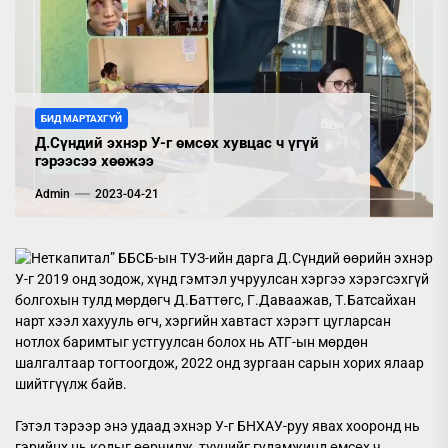
БИД МАРТАХГҮЙ
Д.Сүндий эхнэр У-г өмсөх хувцас ч үгүй
гэрээсээ хөөжээ
Admin
2023-04-21
Неткапитал” ББСБ-ын ТУЗ-ийн дарга Д.Сүндий өөрийн эхнэр
У-г 2019 онд зодож, хүнд гэмтэл учруулсан хэргээ хэрэгсэхгүй
болгохын тулд мөрдөгч Д.Баттөгс, Г.Даваажав, Т.Батсайхан
нарт хээл хахууль өгч, хэргийн хавтаст хэрэгт цугларсан
нотлох баримтыг устгуулсан болох нь АТГ-ын мөрдөн
шалгалтаар тогтоогдож, 2022 онд зургаан сарын хорих ялаар
шийтгүүлж байв.
Гэтэл тэрээр энэ удаад эхнэр У-г БНХАУ-руу явах хооронд нь
гэрийнх нь кодыг өөрчилж, түүнийг гудамжинд өмсөх ч