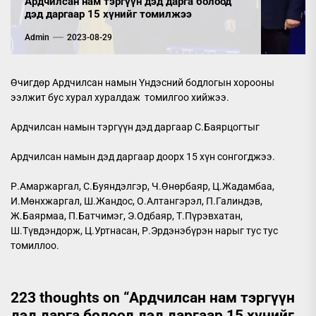
Ардчилсан нам тэргүүн дэд дарга болоод
дэд даргаар 15 хүнийг томилжээ
Admin
2023-08-29
Өчигдөр Ардчилсан намын Үндэсний бодлогын хорооны
ээлжит бус хурал хуралдаж томилгоо хийжээ.
Ардчилсан намын тэргүүн дэд даргаар С.Баярцогтыг
Ардчилсан намын дэд даргаар доорх 15 хүн сонгогджээ.
Р.Амаржаргал, С.Буяндэлгэр, Ч.Өнөрбаяр, Ц.Жадамбаа,
И.Мөнхжаргал, Ш.Жандос, О.Алтангэрэл, П.Галиндэв,
Ж.Баярмаа, П.Батчимэг, Э.Одбаяр, Т.Пүрэвхатан,
Ш.Түвдэндорж, Ц.Уртнасан, Р.Эрдэнэбүрэн нарыг тус тус
томиллоо.
223 thoughts on “
Ардчилсан нам тэргүүн
дэд дарга болоод дэд даргаар 15 хүнийг