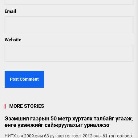
Email
Website
MORE STORIES
Эзэмшил газрын 50 метр хүртэлх талбайг угааж,
өнгө үзэмжийг сайжруулахыг уриалжээ
НИТХ-ын 2009 оны 63 дугаар тогтоол, 2012 оны 61 тогтоолоор