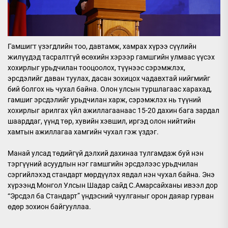
Гамшигт үзэгдлийн тоо, давтамж, хамрах хүрээ сүүлийн
жилүүдэд тасралтгүй өсөхийн хэрээр гамшгийн улмаас үүсэх
хохирлыг урьдчилан тооцоолох, түүнээс сэрэмжлэх,
эрсдэлийг даван туулах, дасан зохицох чадавхтай нийгмийг
бий болгох нь чухал байна. Олон улсын туршлагаас харахад,
гамшиг эрсдэлийг урьдчилан харж, сэрэмжлэх нь түүний
хохирлыг арилгах үйл ажиллагаанаас 15-20 дахин бага зардал
шаарддаг, үүнд төр, хувийн хэвшил, иргэд олон нийтийн
хамтын ажиллагаа хамгийн чухал гэж үздэг.
Манай улсад төдийгүй дэлхий дахинаа тулгамдаж буй нэн
тэргүүний асуудлын нэг гамшгийн эрсдэлээс урьдчилан
сэргийлэхэд стандарт мөрдүүлэх явдал нэн чухал байна. Энэ
хүрээнд Монгол Улсын Шадар сайд С.Амарсайханы ивээл дор
“Эрсдэл ба Стандарт” үндэсний чуулганыг орон даяар гурван
өдөр зохион байгууллаа.