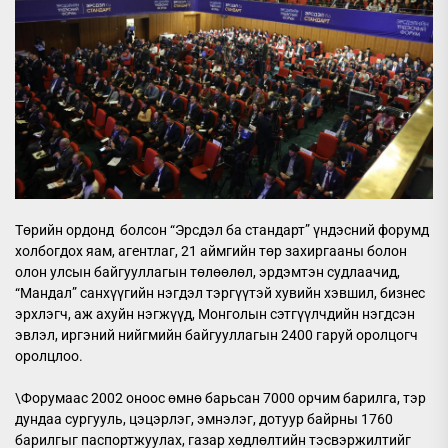
Төрийн ордонд болсон “Эрсдэл ба стандарт” үндэсний форумд
холбогдох яам, агентлаг, 21 аймгийн төр захиргааны болон
олон улсын байгууллагын төлөөлөл, эрдэмтэн судлаачид,
“Мандал” санхүүгийн нэгдэл тэргүүтэй хувийн хэвшил, бизнес
эрхлэгч, аж ахуйн нэгжүүд, Монголын сэтгүүлчдийн нэгдсэн
эвлэл, иргэний нийгмийн байгууллагын 2400 гаруй оролцогч
оролцлоо.
\Форумаас 2002 оноос өмнө барьсан 7000 орчим барилга, тэр
дундаа сургууль, цэцэрлэг, эмнэлэг, дотуур байрны 1760
барилгыг паспортжуулах, газар хөдлөлтийн тэсвэржилтийг