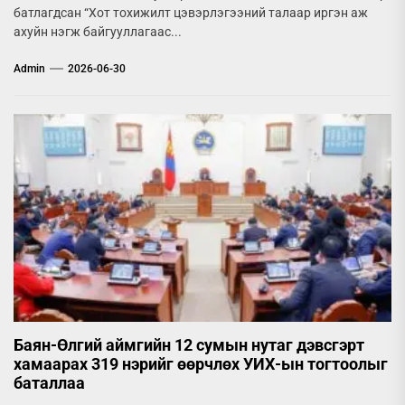
батлагдсан “Хот тохижилт цэвэрлэгээний талаар иргэн аж
ахуйн нэгж байгууллагаас...
Admin
2026-06-30
Баян-Өлгий аймгийн 12 сумын нутаг дэвсгэрт
хамаарах 319 нэрийг өөрчлөх УИХ-ын тогтоолыг
баталлаа