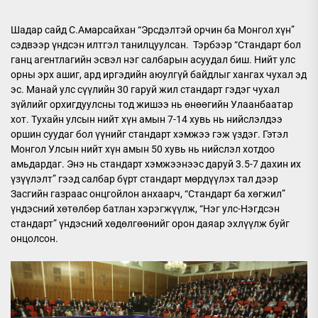
Шадар сайд С.Амарсайхан “Эрсдэлтэй орчин ба Монгол хүн”
сэдвээр үндсэн илтгэл танилцуулсан. Тэрбээр “Стандарт бол
ганц агентлагийн эсвэл нэг салбарын асуудал биш. Нийт улс
орны эрх ашиг, ард иргэдийн аюулгүй байдлыг хангах чухал эд
эс. Манай улс сүүлийн 30 гаруй жил стандарт гэдэг чухал
зүйлийг орхигдуулсны тод жишээ нь өнөөгийн Улаанбаатар
хот. Тухайн улсын нийт хүн амын 7-14 хувь нь нийслэлдээ
оршин суудаг бол үүнийг стандарт хэмжээ гэж үздэг. Гэтэл
Монгол Улсын нийт хүн амын 50 хувь нь нийслэл хотдоо
амьдардаг. Энэ нь стандарт хэмжээнээс даруй 3.5-7 дахин их
үзүүлэлт” гээд салбар бүрт стандарт мөрдүүлэх тал дээр
Засгийн газраас онцгойлон анхаарч, “Стандарт ба хөгжил”
үндэсний хөтөлбөр батлан хэрэгжүүлж, “Нэг улс-Нэгдсэн
стандарт” үндэсний хөдөлгөөнийг орон даяар эхлүүлж буйг
онцолсон.