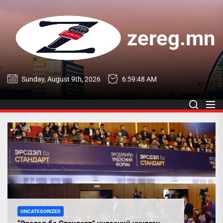
Skip
to
the
zereg.mn
content
zereg.mn
Sunday, August 9th, 2026
6:59:49 AM
UNCATEGORIZED