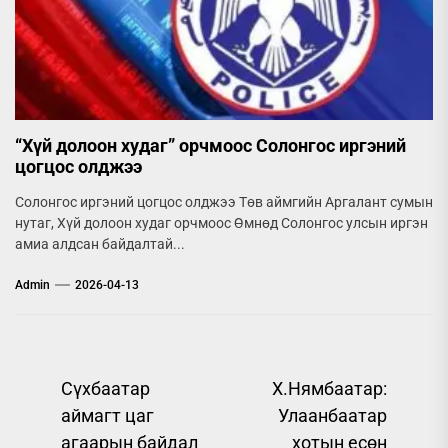
“Хүй долоон худаг” орчмоос Солонгос иргэний
цогцос олджээ
Солонгос иргэний цогцос олджээ Төв аймгийн Аргалант сумын
нутаг, Хүй долоон худаг орчмоос Өмнөд Солонгос улсын иргэн
амиа алдсан байдалтай...
Admin
2026-04-13
Post
Сүхбаатар
Х.Нямбаатар:
аймагт цаг
Улаанбаатар
navigation
агаарын байдал
хотын есөн