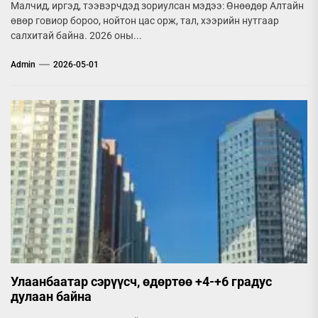
Малчид, иргэд, тээвэрчдэд зориулсан мэдээ: Өнөөдөр Алтайн
өвөр говиор бороо, нойтон цас орж, тал, хээрийн нутгаар
салхитай байна. 2026 оны...
Admin
2026-05-01
Улаанбаатар сэрүүсч, өдөртөө +4-+6 градус
дулаан байна