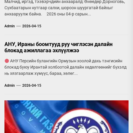
Малчид, иргэд, тээвэрчдийн анхааралд: Өнөөдөр Дорноговь,
Сүхбаатарын нутгаар салхи, шороон шуургатай байхыг
анхааруулж байна. 2026 оны 04-р сарын...
Admin
2026-04-15
АНУ, Ираны боомтууд руу чиглэсэн далайн
блокад ажиллагаа эхлүүлжээ
АНУ Персийн булангийн Ормузын хоолой дахь тэнгисийн
блокад буюу Ирантай холбоотой далайн хөдөлгөөнийг бүхэлд
нь хязгаарлаж хүмүүс, бараа, хөлөг...
Admin
2026-04-15