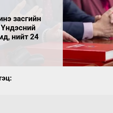
нэ засгийн
3 Үндэсний
мд, нийт 24
тэц: