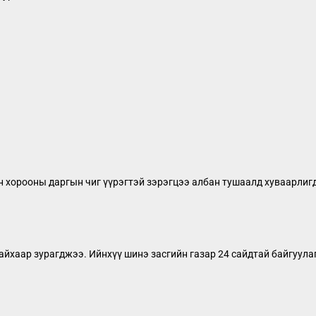
н хорооны даргын чиг үүрэгтэй зэрэгцээ албан тушаалд хуваарлиг
байхаар зурагджээ. Ийнхүү шинэ засгийн газар 24 сайдтай байгуула