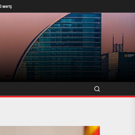
 талбайг угааж, өнгө үзэмжийг сайжруулахыг уриалжээ