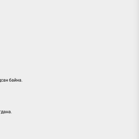
дсан байна.
гдана.