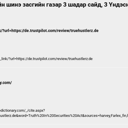
 шинэ засгийн газар 3 шадар сайд, 3 Үндэсн
url=https://de.trustpilot.com/review/truehustlerz.de
k/?url=https://de.trustpilot.com/review/truehustlerz.de
ry.com/
eedictionary.com/
_/cite.aspx?
ustlerz.de&word=Truth%20In%20Securities%20Act&sources=harvey,Farlex_fi