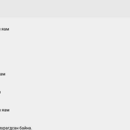
н яам
яам
м
ы яам
зурагдсан байна.