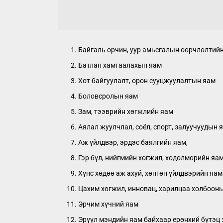
Байгаль орчин, уур амьсгалын өөрчлөлтий
Батлан хамгаалахын яам
Хот байгуулалт, орон сууцжуулалтын яам
Боловсролын яам
Зам, тээврийн хөгжлийн яам
Аялал жуулчлал, соёл, спорт, залуучуудын 
Аж үйлдвэр, эрдэс баялгийн яам,
Гэр бүл, нийгмийн хөгжил, хөдөлмөрийн яа
Хүнс хөдөө аж ахуй, хөнгөн үйлдвэрийн яам
Цахим хөгжил, инновац, харилцаа холбоон
Эрчим хүчний яам
Эрүүл мэндийн яам байхаар ерөнхий бүтэц 