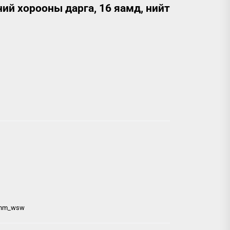
ий хорооны дарга, 16 яамд, нийт
n,hm_wsw