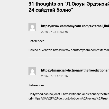
31 thoughts on “
Л.Оюун-Эрдэнэийн
24 сайдтай болно
”
https://www.camtomycam.com/external_link/?
2026-07-03 at 03:56
References:
Casino di venezia
https://www.camtomycam.com/external_lin
https://financial-dictionary.thefreedictiona
2026-07-03 at 11:36
References:
Hollywood casino joliet il
https://financial-dictionary.thefr
url=https%3A%2F%2Fde.trustpilot.com%2Freview%2Ftrueh