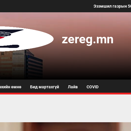
Эзэмшил газрын 50 метр хүртэлх
zereg.mn
эхийн өмнө
Бид мартахгүй
Лайв
COVID