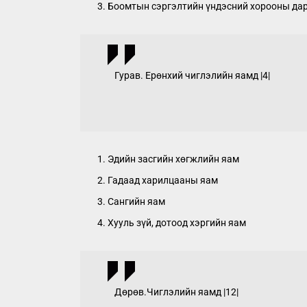
Боомтын сэргэлтийн үндэсний хорооны да
Гурав. Ерөнхий чиглэлийн яамд |4|
Эдийн засгийн хөгжлийн яам
Гадаад харилцааны яам
Сангийн яам
Хууль зүй, дотоод хэргийн яам
Дөрөв.Чиглэлийн яамд |12|