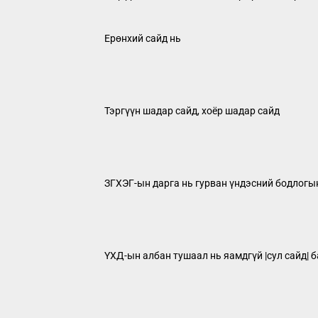
Ерөнхий сайд нь
Тэргүүн шадар сайд, хоёр шадар сайд
ЗГХЭГ-ын дарга нь гурван үндэсний бодлогы
ҮХД-ын албан тушаал нь яамдгүй |сул сайд| 