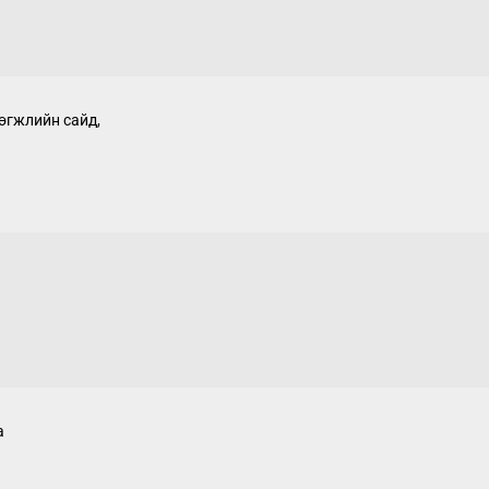
өгжлийн сайд,
а