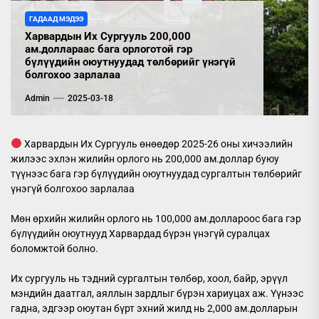
ГАДААД МЭДЭЭ
Харвардын Их Сургууль 200,000
ам.доллараас бага орлоготой гэр
бүлүүдийн оюутнуудад төлбөрийг үнэгүй
болгохоо зарлалаа
Admin
2025-03-18
Харвардын Их Сургууль өнөөдөр 2025-26 оны хичээлийн
жилээс эхлэн жилийн орлого нь 200,000 ам.доллар буюу
түүнээс бага гэр бүлүүдийн оюутнуудад сургалтын төлбөрийг
үнэгүй болгохоо зарлалаа
Мөн өрхийн жилийн орлого нь 100,000 ам.доллароос бага гэр
бүлүүдийн оюутнууд Харвардад бүрэн үнэгүй суралцах
боломжтой болно.
Их сургууль нь тэдний сургалтын төлбөр, хоол, байр, эрүүл
мэндийн даатгал, аяллын зардлыг бүрэн хариуцах аж. Үүнээс
гадна, эдгээр оюутан бүрт эхний жилд нь 2,000 ам.долларын