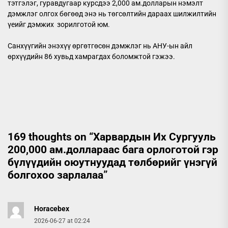
тэтгэлэг, гуравдугаар курсдээ 2,000 ам.долларын нэмэлт
дэмжлэг олгох бөгөөд энэ нь төгсөлтийн дараах шилжилтийн
үеийг дэмжих зорилготой юм.
Санхүүгийн энэхүү өргөтгөсөн дэмжлэг нь АНУ-ын айл
өрхүүдийн 86 хувьд хамрагдах боломжтой гэжээ.
169 thoughts on “
Харвардын Их Сургууль
200,000 ам.доллараас бага орлоготой гэр
бүлүүдийн оюутнуудад төлбөрийг үнэгүй
болгохоо зарлалаа
”
Horacebex
2026-06-27 at 02:24