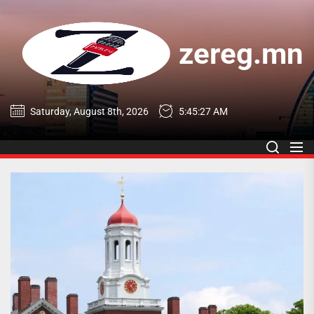
Skip
to
the
zereg.mn
content
zereg.mn
Saturday, August 8th, 2026
5:45:28 AM