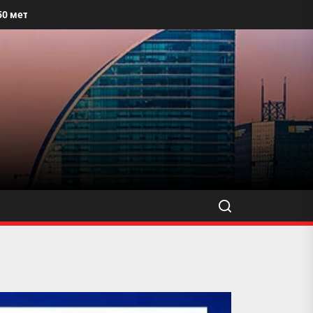
 талбайг угааж, өнгө үзэмжийг сайжруулахыг уриалжээ