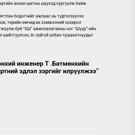
хэргийн анхан шатны шүүхэд хүргүүлж байж.
ягтлан бодогчийг ажлаас нь түдгэлзүүлэх
гож, төрийн өмчид их хэмжээний хохирол
эгжүүлж буй “5Ш” ажиллалагааны нэг “Шүүр”-ийн
ял шийтгүүлсэн, ёс зүйгүй албан тушаалтнуудыг
өнхий инженер Т .Батмөнхийн
эртний эдлэл зэргийг илрүүлжээ
”