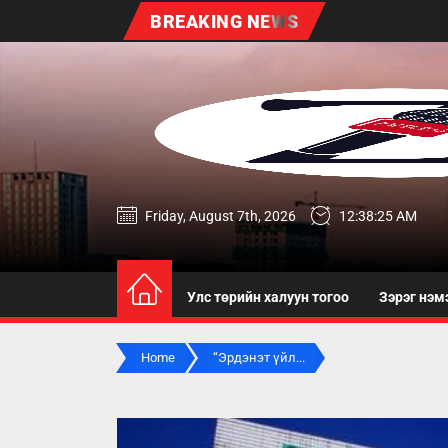
Skip
BREAKING NEWS
to
the
content
zereg.mn
Friday, August 7th, 2026
12:38:26 AM
Улс төрийн халуун тогоо
Зэрэг нэм
Home
“Эрдэнэт үйл...