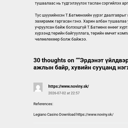
тушаалаас нь түдгэлзүүлэх таслан сэргийлэх ар
Тус шүүхийнхэн Т.Батмөнхийн үүрэг даалгаврыг 
захирамж гаргасан гэнэ. Харин албан тушаалаа
учруулсан байж болзошгүй Т.Батмөнх өнөөг хүрт
хүрээнд төрийн байгууллага, төрийн өмчит компа
чөлөөлөхөөр болж байжээ.
30 thoughts on “
“Эрдэнэт үйлдвэр
ажлын байр, хувийн сууцанд нэг
https://www.noviny.sk/
2026-07-02 at 22:57
References:
Legiano Casino Download
https://www.noviny.sk/