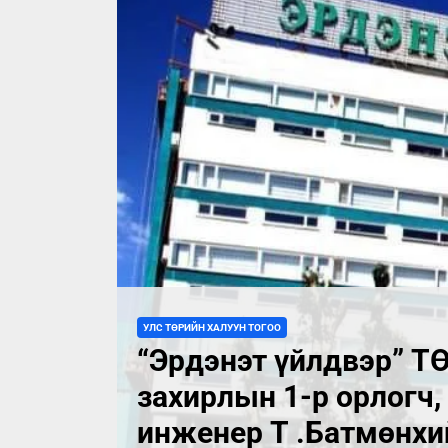
УЛС ТӨРИЙН ХАЛУУН ТОГОО
“Эрдэнэт үйлдвэр” Т
захирлын 1-р орлогч,
инженер Т .Батмөнхи