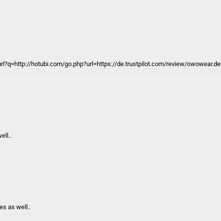
url?q=http://hotubi.com/go.php?url=https://de.trustpilot.com/review/owowear.de
ell..
es as well..