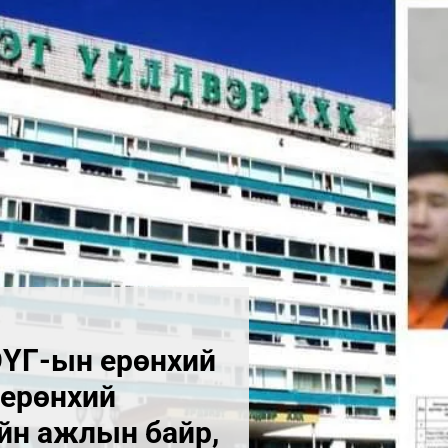
ӨҮГ-ын ерөнхий
 ерөнхий
йн ажлын байр,