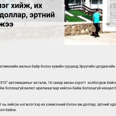
эг хийж, их
доллар, эртний
лжээ
атмөнхийн ажлын байр болон хувийн сууцанд Эрүүгийн цагдаагийн
с-570” автомашиныг акталж, 16 саяар авсан хэрэгт холбогдож байса
айж болзошгүй валют арилжаагаар хийсэн байж болзошгүй нөхцөл б
рт нь хийсэн нэгжлэгээр их хэмжээний бэлэн ам.доллар, эртний эдл
эл байна.