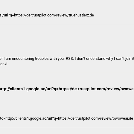
ai
/url?q=https://de.trustpilot.com/review/truehustlerz.de
I am encountering troubles with your RSS. I don’t understand why I can’t join 
anx!
http://clients1.google.ac/url?q=https://de.trustpilot.com/review/owowe
oto=http://clients1.google.ac/url?q=https://de.trustpilot.com/review/owowear.de