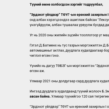
Түүний өмнө холбогдсон хэргийг тодруулбал,
“Эрдэнэт үйлдвэр” ТӨҮГ-ын ерөнхий захирлын I
онд албан хэрэгцээндээ ашиглаж байсан “Лексус
үнэгүйдүүлж, албан тушаалаа урвуулж бусдад да
Уг нь 2020 оны жилийн эцсийн тооллогоор уг ма
Гэтэл Д.Батмөнх нь тус газрын мэргэжилтэн Д.Бо
автомашиныг актлах, дуудлага худалдаагаар бор
чиглэл өгсөн гэнэ.
Үүнийх нь дагуу ТӨБЗГ-ын мэргэжилтэн “Эрдэнэт 
өгсөн аж.
Улмаар 2021 оны долдугаар сард дуудлага худа
Ингээд дуудлага худалдаанд түүний жолооч Б.Э
авсан байна.
Улмаар түүнийгээ 120 сая төгрөгөө
“Эрдэнэт үйлдвэр” ТӨҮГ-ын ерөнхий захирлын I 