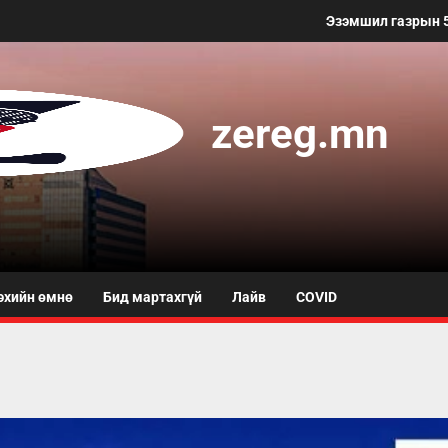
Эзэмшил газрын 50 метр хүртэлх
zereg.mn
эхийн өмнө
Бид мартахгүй
Лайв
COVID