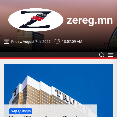
Skip
to
the
zereg.mn
content
zereg.mn
Friday, August 7th, 2026
10:57:10 AM
ГАДААД МЭДЭЭ