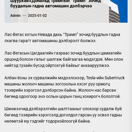
Шуурхай#Дональд Трампын “Трамп” зочид
буудалын гадна автомашин дэлбэрчээ
Admin
2025-01-02
Лас-Вегас хотын Невада дахь “Трамп” зочид буудлын гадна
лхагва гарагт автомашины дэлбэрэлт болжээ.
Лас-Вегасын Цагдаагийн газраас зочид буудлын цамхагийн
орцонд болсон галыг шалгаж байгаагаа мэдэгдэв. Мөн олон
нийтэд тухайн бүсэд ойртохгүй байхыг анхааруулжээ.
Албан ёсны эх сурвалжийн мэдээлснээр, Tesla-ийн Subertruck
машины жолооч машины зогсоолын хэсэг рүү ормогц
тээврийн хэрэгсэл дэлбэрсэн байна. Жолооч нас барсан
бөгөөд одоогоор энэ ослын цорын ганц хохирогч бололтой.
Шинжээчид дэлбэрэлтийн шалтгааныг олохоор судалж буй
бөгөөд тээврийн хэрэгсэлд доголдол гарсан уу эсвэл гадны
нөлөөтэй юу гэдгийг тодорхойлоогүй байна.