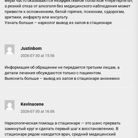
меры часто оказываются неэффективной попыткой «перетерпеть»,
а резкий отказ от алкоголя без медицинского наблюдения может
привести к осложнениям, белой горячке, психозам, судорогам,
аритмии, инфаркту или инсульту.
Узнать больше –
нарколог вывод из запоя в стационаре
Justinbom
2026-07-30 at 15:56
Информация об обращении не передается третьим лицам, а
детали лечения обсуждаются только с пациентом.
Выяснить больше –
вывод из запоя в стационаре анонимно
Kevinacene
2026-07-30 at 16:06
Наркологическая помощь в стационаре — это шанс прервать
замкнутый круг и сделать первый шаг к восстановлению. В
стационаре рядом находится врач, средний медицинский