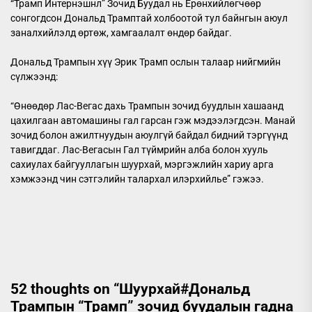
“Трамп Интернэшнл” Зочид Буудал нь Ерөнхийлөгчөөр
сонгогдсон Дональд Трамптай холбоотой тул байнгын аюул
заналхийлэлд өртөж, хамгаалалт өндөр байдаг.
Дональд Трампын хүү Эрик Трамп ослын талаар нийгмийн
сүлжээнд:
“Өнөөдөр Лас-Вегас дахь Трампын зочид буудлын хашаанд
цахилгаан автомашины гал гарсан гэж мэдээлэгдсэн. Манай
зочид болон ажилтнуудын аюулгүй байдал бидний тэргүүнд
тавигддаг. Лас-Вегасын Гал түймрийн алба болон хууль
сахиулах байгууллагын шуурхай, мэргэжлийн хариу арга
хэмжээнд чин сэтгэлийн талархал илэрхийлье” гэжээ.
52 thoughts on “
Шуурхай#Дональд
Трампын “Трамп” зочид буудалын гадна