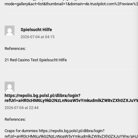
mode=gallery&act=list&thumbnail=1&domain=de.trustpilot.com%2Freview%2F
Spielsucht Hilfe
2026-07-04 at 04:15
References:
21 Red Casino Test
Spielsucht Hilfe
https://repolis.bg.polsl.pl/dlibra/login?
refUrl=aHR0cHM6Ly9kb2NzLnNoaW5vYmkudmlkZW8vZXh0ZXJuYWw
2026-07-04 at 22:44
References:
Craps for dummies
https://repolis.bg.polsl.pl/dlibra/login?
refUrl=aHR0cHM6Ly9kb2NzLnNoaW5vYmkudmlkZW8vZXh0ZXJuYWw/aHJlZ