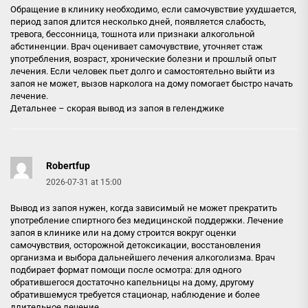
Обращение в клинику необходимо, если самочувствие ухудшается,
период запоя длится несколько дней, появляется слабость,
тревога, бессонница, тошнота или признаки алкогольной
абстиненции. Врач оценивает самочувствие, уточняет стаж
употребления, возраст, хронические болезни и прошлый опыт
лечения. Если человек пьет долго и самостоятельно выйти из
запоя не может, вызов нарколога на дому помогает быстро начать
лечение.
Детальнее –
скорая вывод из запоя в геленджике
Robertfup
2026-07-31 at 15:00
Вывод из запоя нужен, когда зависимый не может прекратить
употребление спиртного без медицинской поддержки. Лечение
запоя в клинике или на дому строится вокруг оценки
самочувствия, осторожной детоксикации, восстановления
организма и выбора дальнейшего лечения алкоголизма. Врач
подбирает формат помощи после осмотра: для одного
обратившегося достаточно капельницы на дому, другому
обратившемуся требуется стационар, наблюдение и более
длительное лечение.