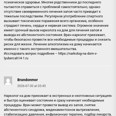
психическое здоровье. Многие родственники до последнего
пытаются справиться с проблемой самостоятельно, однако
отсутствие своевременного лечения запоя часто приводит к
тяжелым последствиям. Регулярное употребление спиртного
вызывает токсические поражения всего организма, особенно
страдают печень, сердце и нервная система. Огромное значение
имеет срочный вызов нарколога на дом для лечения запоя и
вывода из абстинентного состояния. Врач-нарколог приезжает,
чтобы безопасно провести все необходимые процедуры и снизить
риски для жизни. Лечение алкоголизма на дому начинается
именно с такого экстренного вмешательства.
Исследовать вопрос подробнее –
https://narkolog-na-dom-v-
lyubercah14-1.ru
Brandonmor
2026-07-30 at 03:45
Нарколог на дом приезжает в экстренных и неотложных ситуациях
и быстро оценивает состояние и сразу начинает необходимые
процедуры. Врач может провести вывод из запоя, снятие
абстинентного синдрома, медикаментозное вытрезвление,
стабилизацию давления, инфузионную терапию, подбор лекарств,