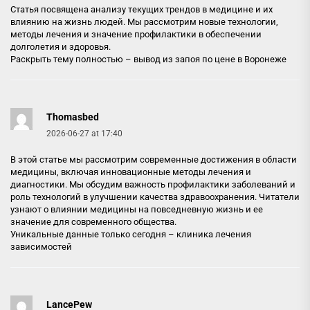
Статья посвящена анализу текущих трендов в медицине и их
влиянию на жизнь людей. Мы рассмотрим новые технологии,
методы лечения и значение профилактики в обеспечении
долголетия и здоровья.
Раскрыть тему полностью –
вывод из запоя по цене в Воронеже
Thomasbed
2026-06-27 at 17:40
В этой статье мы рассмотрим современные достижения в области
медицины, включая инновационные методы лечения и
диагностики. Мы обсудим важность профилактики заболеваний и
роль технологий в улучшении качества здравоохранения. Читатели
узнают о влиянии медицины на повседневную жизнь и ее
значение для современного общества.
Уникальные данные только сегодня –
клиника лечения
зависимостей
LancePew