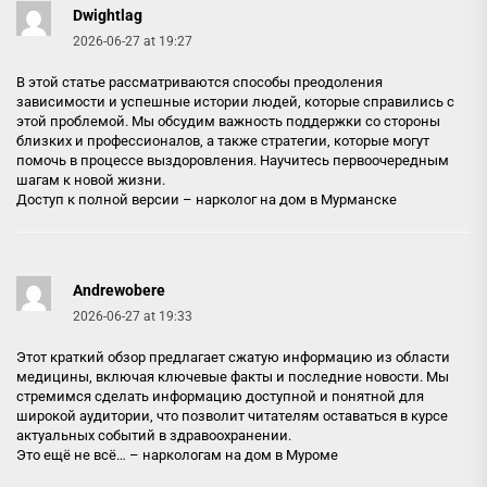
Dwightlag
2026-06-27 at 19:27
В этой статье рассматриваются способы преодоления
зависимости и успешные истории людей, которые справились с
этой проблемой. Мы обсудим важность поддержки со стороны
близких и профессионалов, а также стратегии, которые могут
помочь в процессе выздоровления. Научитесь первоочередным
шагам к новой жизни.
Доступ к полной версии –
нарколог на дом в Мурманске
Andrewobere
2026-06-27 at 19:33
Этот краткий обзор предлагает сжатую информацию из области
медицины, включая ключевые факты и последние новости. Мы
стремимся сделать информацию доступной и понятной для
широкой аудитории, что позволит читателям оставаться в курсе
актуальных событий в здравоохранении.
Это ещё не всё… –
наркологам на дом в Муроме