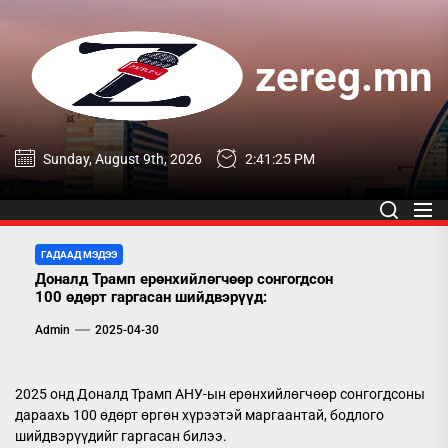
Skip
to
the
zereg.mn
content
zereg.mn
Sunday, August 9th, 2026
2:41:26 PM
ГАДААД МЭДЭЭ
Доналд Трамп ерөнхийлөгчөөр сонгогдсон
100 өдөрт гаргасан шийдвэрүүд:
Admin
2025-04-30
2025 онд Доналд Трамп АНУ-ын ерөнхийлөгчөөр сонгогдсоны
дараахь 100 өдөрт өргөн хүрээтэй маргаантай, бодлого
шийдвэрүүдийг гаргасан билээ.