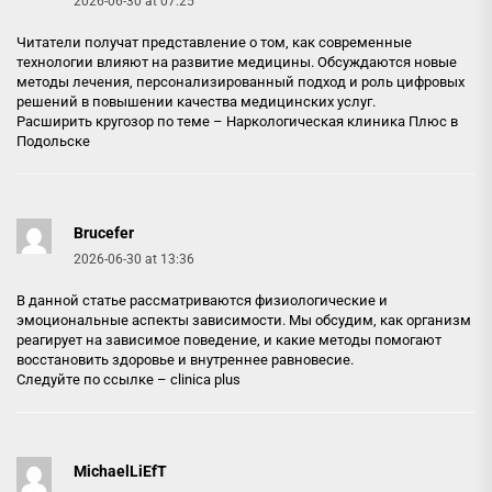
2026-06-30 at 07:25
Читатели получат представление о том, как современные
технологии влияют на развитие медицины. Обсуждаются новые
методы лечения, персонализированный подход и роль цифровых
решений в повышении качества медицинских услуг.
Расширить кругозор по теме –
Наркологическая клиника Плюс в
Подольске
Brucefer
2026-06-30 at 13:36
В данной статье рассматриваются физиологические и
эмоциональные аспекты зависимости. Мы обсудим, как организм
реагирует на зависимое поведение, и какие методы помогают
восстановить здоровье и внутреннее равновесие.
Следуйте по ссылке –
clinica plus
MichaelLiEfT