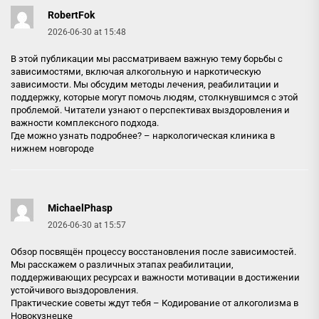
RobertFok
2026-06-30 at 15:48
В этой публикации мы рассматриваем важную тему борьбы с
зависимостями, включая алкогольную и наркотическую
зависимости. Мы обсудим методы лечения, реабилитации и
поддержку, которые могут помочь людям, столкнувшимся с этой
проблемой. Читатели узнают о перспективах выздоровления и
важности комплексного подхода.
Где можно узнать подробнее? –
наркологическая клиника в
нижнем новгороде
MichaelPhasp
2026-06-30 at 15:57
Обзор посвящён процессу восстановления после зависимостей.
Мы расскажем о различных этапах реабилитации,
поддерживающих ресурсах и важности мотивации в достижении
устойчивого выздоровления.
Практические советы ждут тебя –
Кодирование от алкоголизма в
Новокузнецке