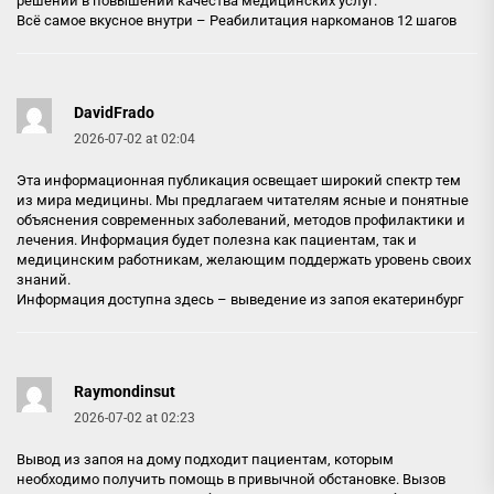
решений в повышении качества медицинских услуг.
Всё самое вкусное внутри –
Реабилитация наркоманов 12 шагов
DavidFrado
2026-07-02 at 02:04
Эта информационная публикация освещает широкий спектр тем
из мира медицины. Мы предлагаем читателям ясные и понятные
объяснения современных заболеваний, методов профилактики и
лечения. Информация будет полезна как пациентам, так и
медицинским работникам, желающим поддержать уровень своих
знаний.
Информация доступна здесь –
выведение из запоя екатеринбург
Raymondinsut
2026-07-02 at 02:23
Вывод из запоя на дому подходит пациентам, которым
необходимо получить помощь в привычной обстановке. Вызов