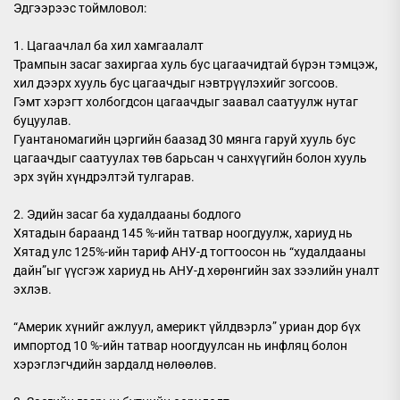
Эдгээрээс тоймловол:
1. Цагаачлал ба хил хамгаалалт
Трампын засаг захиргаа хуль бус цагаачидтай бүрэн тэмцэж,
хил дээрх хууль бус цагаачдыг нэвтрүүлэхийг зогсоов.
Гэмт хэрэгт холбогдсон цагаачдыг заавал саатуулж нутаг
буцуулав.
Гуантаномагийн цэргийн баазад 30 мянга гаруй хууль бус
цагаачдыг саатуулах төв барьсан ч санхүүгийн болон хууль
эрх зүйн хүндрэлтэй тулгарав.
2. Эдийн засаг ба худалдааны бодлого
Хятадын бараанд 145 %-ийн татвар ноогдуулж, хариуд нь
Хятад улс 125%-ийн тариф АНУ-д тогтоосон нь “худалдааны
дайн”ыг үүсгэж хариуд нь АНУ-д хөрөнгийн зах зээлийн уналт
эхлэв.
“Америк хүнийг ажлуул, америкт үйлдвэрлэ” уриан дор бүх
импортод 10 %-ийн татвар ноогдуулсан нь инфляц болон
хэрэглэгчдийн зардалд нөлөөлөв.