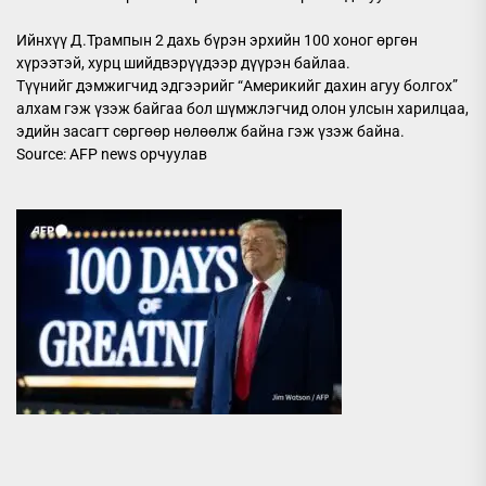
Ийнхүү Д.Трампын 2 дахь бүрэн эрхийн 100 хоног өргөн
хүрээтэй, хурц шийдвэрүүдээр дүүрэн байлаа.
Түүнийг дэмжигчид эдгээрийг “Америкийг дахин агуу болгох”
алхам гэж үзэж байгаа бол шүмжлэгчид олон улсын харилцаа,
эдийн засагт сөргөөр нөлөөлж байна гэж үзэж байна.
Source: AFP news орчуулав