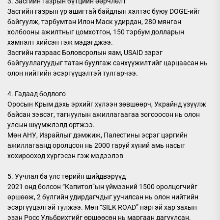
3. Засгийн газрын бүтцийн өөрчлөлт
Засгийн газрын үр ашигтай байдлын хэлтэс буюу DOGE-ийг
байгуулж, тэрбумтан Илон Маск удирдан, 280 мянган
холбооны ажилтныг цомхотгон, 150 тэрбум долларын
хэмнэлт хийсэн гэж мэдэгджээ.
Засгийн газраас Боловсролын яам, USAID зэрэг
байгууллагуудыг татан буулгаж санхүүжилтийг царцаасан нь
олон нийтийн эсэргүүцэлтэй тулгарчээ.
4. Гадаад бодлого
Оросын Крым дэхь эрхийг хүлээн зөвшөөрч, Украйнд үзүүлж
байсан зэвсэг, тагнуулын ажиллагаагаа зогсоосон нь олон
улсын шүүмжлэлд өртжээ.
Мөн АНУ, Израйлыг дэмжиж, Палестины эсрэг цэргийн
ажиллагаанд оролцсон нь 2000 гаруй хүний амь насыг
хохирооход хүргэсэн гэж мэдээлэв
5. Уучлал ба улс төрийн шийдвэрүүд
2021 онд болсон “Капитол”ын үймээний 1500 оролцогчийг
өршөөж, 2 бүлгийн удирдагчдыг уучилсан нь олон нийтийн
эсэргүүцэлтэй тулжээ. Мөн “SILK ROAD” нэртэй хар захын
эзэн Росс Ульбрихтийг өршөөсөн нь маргаан дагуулсан.