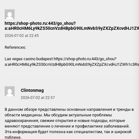
https://shop-photo.ru:443/go_shou?
a:aHR0cHM6Ly9kZS50cnVzdHBpbG90LmNvbS9yZXZpZXcvdHJ1Z
2026-07-02 at 22:45
References:
Las vegas casino budapest
https://shop-photo.ru:443/go_shou?
a:aHR0cHM6Ly9kZS50cnVzdHBpbG90LmNvbS9yZXZpZXcvdHJ1ZWh1c3R
Clintonmag
2026-07-02 at 22:57
В данном обзоре представлены основные направления и тренды в
области медицины. Мы обсудим актуальные проблемы
здравоохранения, свежие открытия и новые подходы, которые
меняют представление о лечении и профилактике заболеваний.
Эта информация будет полезна как специалистам, так и широкой
публике.