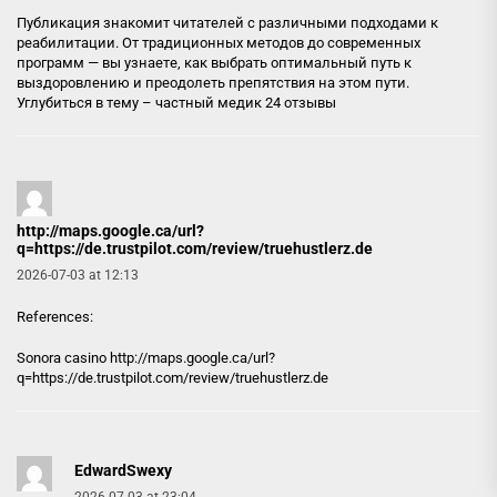
Публикация знакомит читателей с различными подходами к
реабилитации. От традиционных методов до современных
программ — вы узнаете, как выбрать оптимальный путь к
выздоровлению и преодолеть препятствия на этом пути.
Углубиться в тему –
частный медик 24 отзывы
http://maps.google.ca/url?
q=https://de.trustpilot.com/review/truehustlerz.de
2026-07-03 at 12:13
References:
Sonora casino
http://maps.google.ca/url?
q=https://de.trustpilot.com/review/truehustlerz.de
EdwardSwexy
2026-07-03 at 23:04