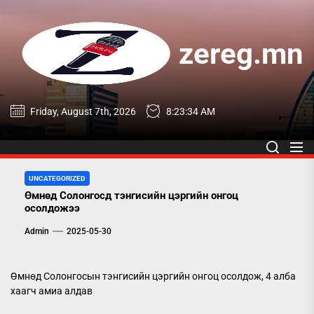
Skip
to
the
zereg.mn
content
zereg.mn
Friday, August 7th, 2026
8:23:35 AM
UNCATEGORIZED
Өмнөд Солонгосд тэнгисийн цэргийн онгоц
осолдожээ
Admin
2025-05-30
Өмнөд Солонгосын тэнгисийн цэргийн онгоц осолдож, 4 алба
хаагч амиа алдав