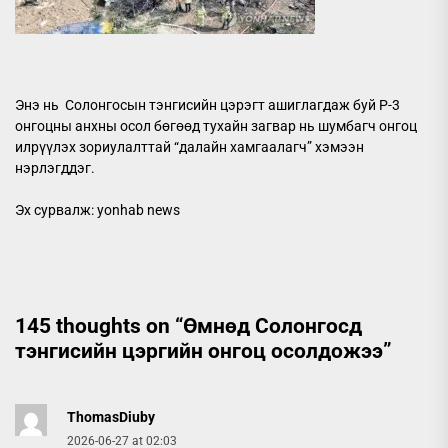
Энэ нь Солонгосын тэнгисийн цэрэгт ашиглагдаж буй P-3
онгоцны анхны осол бөгөөд тухайн загвар нь шумбагч онгоц
илрүүлэх зориулалттай “далайн хамгаалагч” хэмээн
нэрлэгддэг.
Эх сурвалж: yonhab news
145 thoughts on “
Өмнөд Солонгосд
тэнгисийн цэргийн онгоц осолдожээ
”
ThomasDiuby
2026-06-27 at 02:03