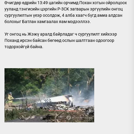
Өчигдөр өдрийн 13:49 цагийн орчимд Похан хотын ойролцоох
ууланд тэнгисийн цэргийн P-3CK загварын эргүүлийн онгоц
сургуулилтын үеэр осолдож, 4 алба хаагч бүгд амиа алдсан
болохыг Батлан хамгаалах яам мэдээллээ.
Уг онгоц нь Жэжү аралд байрладаг ч сургуулилт хийхээр
Поханд ирсэн байсан бөгөөд ослын шалтгаан одоогоор
тодорхойгүй байна.