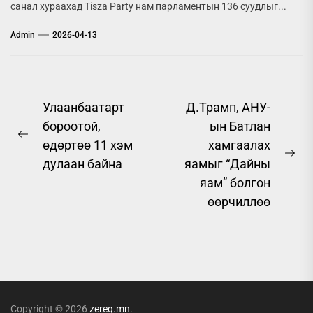
санал хураахад Tisza Party нам парламентын 136 суудлыг...
Admin
2026-04-13
Post
Улаанбаатарт
Д.Трамп, АНУ-
бороотой,
ын Батлан
navigation
Previous
өдөртөө 11 хэм
хамгаалах
post:
Ne
дулаан байна
яамыг “Дайны
pos
яам” болгон
өөрчиллөө
Copyright © 2026
zereg.mn.