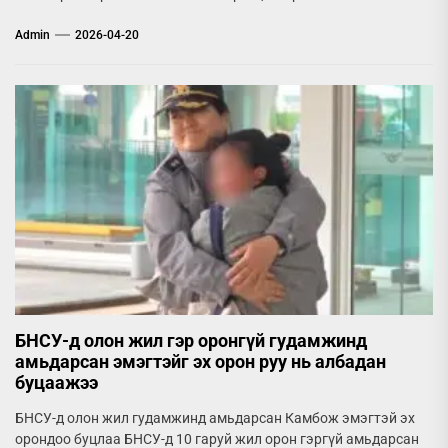
Admin
2026-04-20
БНСУ-д олон жил гэр оронгүй гудамжинд
амьдарсан эмэгтэйг эх орон руу нь албадан
буцаажээ
БНСУ-д олон жил гудамжинд амьдарсан Камбож эмэгтэй эх
орондоо буцлаа БНСУ-д 10 гаруй жил орон гэргүй амьдарсан