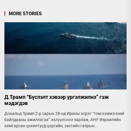
MORE STORIES
Д.Трамп “Бүслэлт хэвээр үргэлжилнэ” гэж
мэдэгдэв
Дональд Трамп 2-р сарын 28-нд Ираны эсрэг “том хэмжээний
байлдааны ажиллагаа” эхлүүлснээ зарлаж, АНУ Израилийн
хамтарсан цохилтууд цэргийн, засгийн газрын...