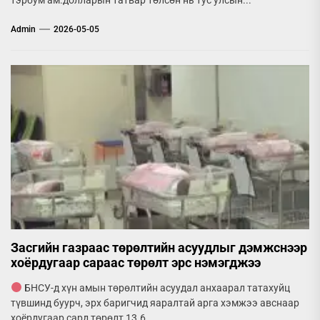
Admin
2026-05-05
Засгийн газраас төрөлтийн асуудлыг дэмжснээр
хоёрдугаар сараас төрөлт эрс нэмэгджээ
БНСУ-д хүн амын төрөлтийн асуудал анхаарал татахуйц
түвшинд буурч, эрх баригчид яаралтай арга хэмжээ авснаар
хоёрдугаар сард төрөлт 13.6...