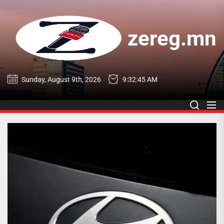
Skip
to
the
zereg.mn
content
zereg.mn
Sunday, August 9th, 2026
9:32:46 AM