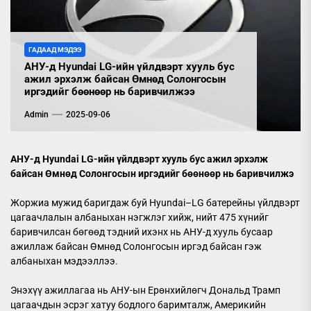
ГАДААД МЭДЭЭ
АНУ-д Hyundai LG-ийн үйлдвэрт хууль бус
ажил эрхэлж байсан Өмнөд Солонгосын
иргэдийг бөөнөөр нь баривчилжээ
Admin
2025-09-06
АНУ-д Hyundai LG-ийн үйлдвэрт хууль бус ажил эрхэлж
байсан Өмнөд Солонгосын иргэдийг бөөнөөр нь баривчилжэ
Жоржиа мужид баригдаж буй Hyundai–LG батерейны үйлдвэрт
цагаачлалын албаныхан нэгжлэг хийж, нийт 475 хүнийг
баривчилсан бөгөөд тэдний ихэнх нь АНУ-д хууль бусаар
ажиллаж байсан Өмнөд Солонгосын иргэд байсан гэж
албаныхан мэдээллээ.
Энэхүү ажиллагаа нь АНУ-ын Ерөнхийлөгч Дональд Трамп
цагаачдын эсрэг хатуу бодлого баримталж, Америкийн