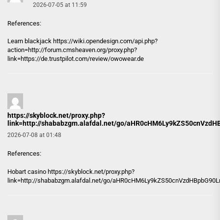
2026-07-05 at 11:59
References:
Learn blackjack https://
wiki.opendesign.com
/api.php?
action=http://forum.cmsheaven.org/proxy.php?
link=https://de.trustpilot.com/review/owowear.de
https://skyblock.net/proxy.php?
link=http://shababzgm.alafdal.net/go/aHR0cHM6Ly9kZS50cnV
2026-07-08 at 01:48
References:
Hobart casino
https://skyblock.net/proxy.php?
link=http://shababzgm.alafdal.net/go/aHR0cHM6Ly9kZS50cnVzdHBpbG9