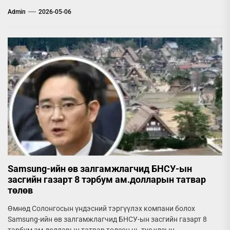
Admin
2026-05-06
Samsung-ийн өв залгамжлагчид БНСУ-ын
засгийн газарт 8 тэрбум ам.долларын татвар
төлөв
Өмнөд Солонгосын үндэсний тэргүүлэх компани болох
Samsung-ийн өв залгамжлагчид БНСУ-ын засгийн газарт 8
тэрбум ам.долларын татвар төлсөн нь тус улсын...