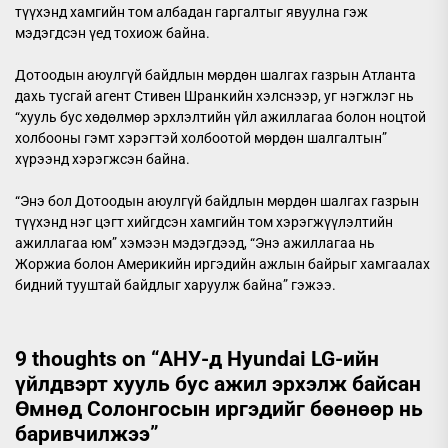
түүхэнд хамгийн том албадан гаргалтыг явуулна гэж
мэдэгдсэн үед тохиож байна.
Дотоодын аюулгүй байдлын мөрдөн шалгах газрын Атланта
дахь тусгай агент Стивен Шранкийн хэлснээр, уг нэгжлэг нь
“хууль бус хөдөлмөр эрхлэлтийн үйл ажиллагаа болон ноцтой
холбооны гэмт хэрэгтэй холбоотой мөрдөн шалгалтын”
хүрээнд хэрэгжсэн байна.
“Энэ бол Дотоодын аюулгүй байдлын мөрдөн шалгах газрын
түүхэнд нэг цэгт хийгдсэн хамгийн том хэрэгжүүлэлтийн
ажиллагаа юм” хэмээн мэдэгдээд, “Энэ ажиллагаа нь
Жоржиа болон Америкийн иргэдийн ажлын байрыг хамгаалах
бидний тууштай байдлыг харуулж байна” гэжээ.
9 thoughts on “
АНУ-д Hyundai LG-ийн
үйлдвэрт хууль бус ажил эрхэлж байсан
Өмнөд Солонгосын иргэдийг бөөнөөр нь
баривчилжээ
”