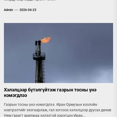
Admin
2026-04-23
Хэлэлцээр бүтэлгүйтэж газрын тосны үнэ
нэмэгдлээ
Газрын тосны үнэ нэмэгдлээ. Иран Ормузын хоолойн
нэвтрэлтийг хязгаарлаж, гал зогсоох хэлэлцээр дуусах дөхөв
Ням гарагт арилжаа эхлэхтэй зэрэгцэн Иран...