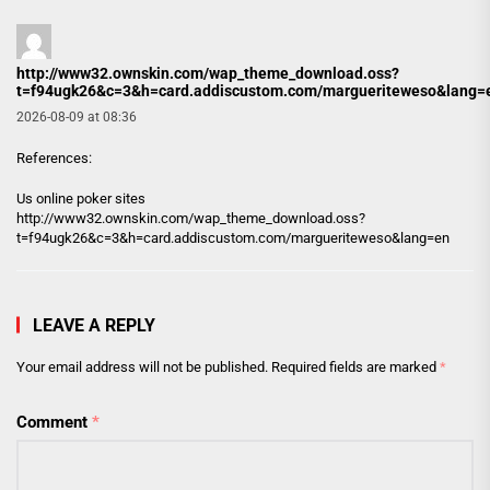
http://www32.ownskin.com/wap_theme_download.oss?
t=f94ugk26&c=3&h=card.addiscustom.com/margueriteweso&lang=
2026-08-09 at 08:36
References:
Us online poker sites
http://www32.ownskin.com/wap_theme_download.oss?
t=f94ugk26&c=3&h=card.addiscustom.com/margueriteweso&lang=en
LEAVE A REPLY
Your email address will not be published.
Required fields are marked
*
Comment
*