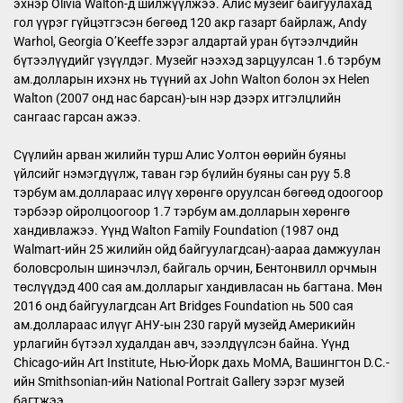
эхнэр Olivia Walton-д шилжүүлжээ. Алис музейг байгуулахад
гол үүрэг гүйцэтгэсэн бөгөөд 120 акр газарт байрлаж, Andy
Warhol, Georgia O’Keeffe зэрэг алдартай уран бүтээлчдийн
бүтээлүүдийг үзүүлдэг. Музейг нээхэд зарцуулсан 1.6 тэрбум
ам.долларын ихэнх нь түүний ах John Walton болон эх Helen
Walton (2007 онд нас барсан)-ын нэр дээрх итгэлцлийн
сангаас гарсан ажээ.
Сүүлийн арван жилийн турш Алис Уолтон өөрийн буяны
үйлсийг нэмэгдүүлж, таван гэр бүлийн буяны сан руу 5.8
тэрбум ам.доллараас илүү хөрөнгө оруулсан бөгөөд одоогоор
тэрбээр ойролцоогоор 1.7 тэрбум ам.долларын хөрөнгө
хандивлажээ. Үүнд Walton Family Foundation (1987 онд
Walmart-ийн 25 жилийн ойд байгуулагдсан)-аараа дамжуулан
боловсролын шинэчлэл, байгаль орчин, Бентонвилл орчмын
төслүүдэд 400 сая ам.долларыг хандивласан нь багтана. Мөн
2016 онд байгуулагдсан Art Bridges Foundation нь 500 сая
ам.доллараас илүүг АНУ-ын 230 гаруй музейд Америкийн
урлагийн бүтээл худалдан авч, зээлдүүлсэн байна. Үүнд
Chicago-ийн Art Institute, Нью-Йорк дахь MoMA, Вашингтон D.C.-
ийн Smithsonian-ийн National Portrait Gallery зэрэг музей
багтжээ.