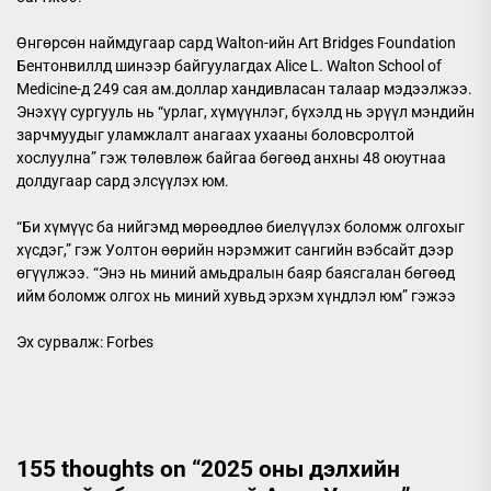
Өнгөрсөн наймдугаар сард Walton-ийн Art Bridges Foundation
Бентонвиллд шинээр байгуулагдах Alice L. Walton School of
Medicine-д 249 сая ам.доллар хандивласан талаар мэдээлжээ.
Энэхүү сургууль нь “урлаг, хүмүүнлэг, бүхэлд нь эрүүл мэндийн
зарчмуудыг уламжлалт анагаах ухааны боловсролтой
хослуулна” гэж төлөвлөж байгаа бөгөөд анхны 48 оюутнаа
долдугаар сард элсүүлэх юм.
“Би хүмүүс ба нийгэмд мөрөөдлөө биелүүлэх боломж олгохыг
хүсдэг,” гэж Уолтон өөрийн нэрэмжит сангийн вэбсайт дээр
өгүүлжээ. “Энэ нь миний амьдралын баяр баясгалан бөгөөд
ийм боломж олгох нь миний хувьд эрхэм хүндлэл юм” гэжээ
Эх сурвалж: Forbes
155 thoughts on “
2025 оны дэлхийн