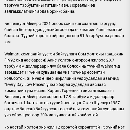
тэргүүн тэрбумтаны титмийг авч, Лореалын өв
залгамжлагчийг ардаа орхиж байна.
Беттенкурт Мейерс 2021 оноос хойш жагсаалтын тэргүүнд
байсан бөгөөд одоо дэлхийн хоёр дахь хамгийн баян эмэгтэй
болжээ. Түүний хөрөнгө ойролцоогоор 81.6 тэрбум ам.доллар
юм.
Walmart компанийг үүсгэн байгуулагч Сэм Уолтоны ганц охин
(1992 онд нас барсан) Алис Уолтон өнгөрсөн жилээс 28.7
тэрбум ам.доллараар илүү баян болсон нь түүний Walmart-д
эзэмшдэг 11%-ийн хувьцааны үнэ 40%-иар өссөнтэй
холбоотой. Энэ үед өндөр инфляцийн үед худалдан авагчид
“Every Day Low Prices” үнээр бараа худалдан авснаас
компанийн үнэ өссөн. Харин Л’ореал-ын өв залгамжлагч
Беттенкурт Мейерсын хөрөнгө 17.9 тэрбум ам.доллараар
багасчээ. Шалтгаан нь түүний өвөг эцэг Эжен Шүелер (1957
онд нас барсан) байгуулсан гоо сайхны компанийн хувьцааны
үнэ ойролцоогоор 20%-иар унасантай холбоотой.
75 настай Уолтон энэ жил 12 оронтой хөрөнгөтэй 15 хүний нэг