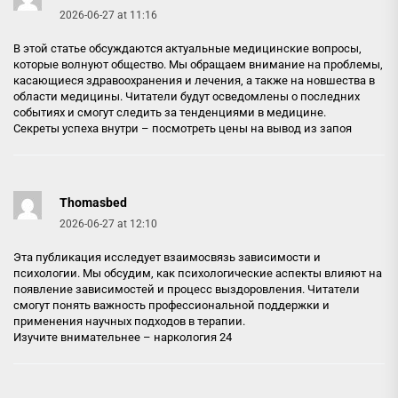
2026-06-27 at 11:16
В этой статье обсуждаются актуальные медицинские вопросы,
которые волнуют общество. Мы обращаем внимание на проблемы,
касающиеся здравоохранения и лечения, а также на новшества в
области медицины. Читатели будут осведомлены о последних
событиях и смогут следить за тенденциями в медицине.
Секреты успеха внутри –
посмотреть цены на вывод из запоя
Thomasbed
2026-06-27 at 12:10
Эта публикация исследует взаимосвязь зависимости и
психологии. Мы обсудим, как психологические аспекты влияют на
появление зависимостей и процесс выздоровления. Читатели
смогут понять важность профессиональной поддержки и
применения научных подходов в терапии.
Изучите внимательнее –
наркология 24