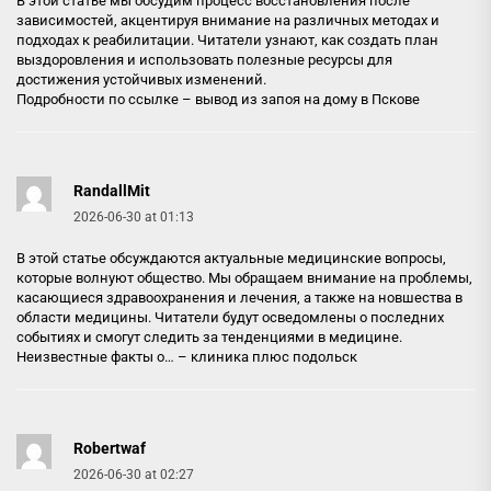
В этой статье мы обсудим процесс восстановления после
зависимостей, акцентируя внимание на различных методах и
подходах к реабилитации. Читатели узнают, как создать план
выздоровления и использовать полезные ресурсы для
достижения устойчивых изменений.
Подробности по ссылке –
вывод из запоя на дому в Пскове
RandallMit
2026-06-30 at 01:13
В этой статье обсуждаются актуальные медицинские вопросы,
которые волнуют общество. Мы обращаем внимание на проблемы,
касающиеся здравоохранения и лечения, а также на новшества в
области медицины. Читатели будут осведомлены о последних
событиях и смогут следить за тенденциями в медицине.
Неизвестные факты о… –
клиника плюс подольск
Robertwaf
2026-06-30 at 02:27