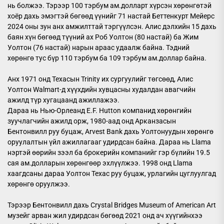
нь болжээ. Тэрээр 100 тэрбум ам.долларт хүрсэн хөрөнгөтэй
хоёр дахь эмэгтэй бөгөөд үүнийг 71 настай Беттенкурт Мейерс
2024 оны зун анх амжилттай тэргүүлсэн. Алис дэлхийн 15 дахь
баян хүн бөгөөд түүний ах Роб Уолтон (80 настай) ба Жим
Уолтон (76 настай) нарын араас удаалж байна. Тэдний
хөрөнгө тус бүр 110 тэрбум ба 109 тэрбум ам.доллар байна.
Анх 1971 онд Техасын Trinity их сургуулийг төгсөөд, Алис
Уолтон Walmart-д хүүхдийн хувцасны худалдан авагчийн
ажилд түр хугацаанд ажиллажээ.
Дараа нь Нью-Орлеанд E.F. Hutton компанид хөрөнгийн
зуучлагчийн ажилд орж, 1980-аад онд Арканзасын
Бентонвилл руу буцаж, Arvest Bank дахь Уолтонуудын хөрөнгө
оруулалтын үйл ажиллагааг удирдсан байна. Дараа нь Llama
нэртэй өөрийн зээл ба брокерийн компанийг гэр бүлийн 19.5
сая ам.долларын хөрөнгөөр эхлүүлжээ. 1998 онд Llama
хаагдсаны дараа Уолтон Техас руу буцаж, урлагийн цуглуулгад
хөрөнгө оруулжээ.
Тэрээр Бентонвилл дахь Crystal Bridges Museum of American Art
музейг арван жил удирдсан бөгөөд 2021 онд ач хүүгийнхээ