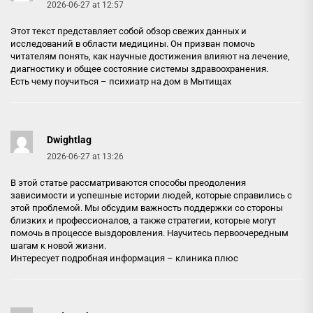
2026-06-27 at 12:57
Этот текст представляет собой обзор свежих данных и
исследований в области медицины. Он призван помочь
читателям понять, как научные достижения влияют на лечение,
диагностику и общее состояние системы здравоохранения.
Есть чему поучиться –
психиатр на дом в Мытищах
Dwightlag
2026-06-27 at 13:26
В этой статье рассматриваются способы преодоления
зависимости и успешные истории людей, которые справились с
этой проблемой. Мы обсудим важность поддержки со стороны
близких и профессионалов, а также стратегии, которые могут
помочь в процессе выздоровления. Научитесь первоочередным
шагам к новой жизни.
Интересует подробная информация –
клиника плюс