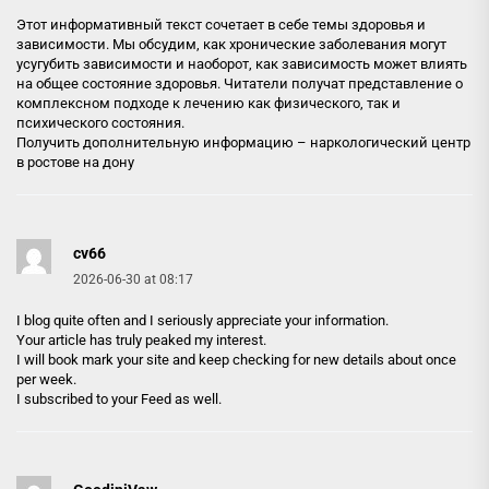
Этот информативный текст сочетает в себе темы здоровья и
зависимости. Мы обсудим, как хронические заболевания могут
усугубить зависимости и наоборот, как зависимость может влиять
на общее состояние здоровья. Читатели получат представление о
комплексном подходе к лечению как физического, так и
психического состояния.
Получить дополнительную информацию –
наркологический центр
в ростове на дону
cv66
2026-06-30 at 08:17
I blog quite often and I seriously appreciate your information.
Your article has truly peaked my interest.
I will book mark your site and keep checking for new details about once
per week.
I subscribed to your Feed as well.