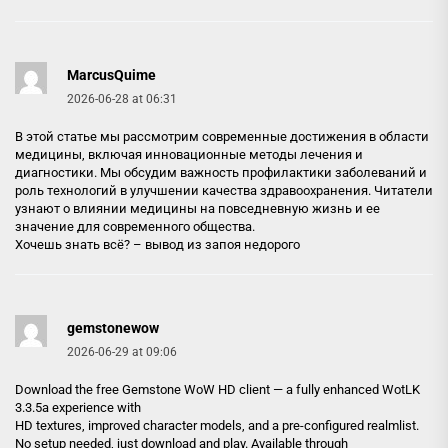
MarcusQuime
2026-06-28 at 06:31
В этой статье мы рассмотрим современные достижения в области
медицины, включая инновационные методы лечения и
диагностики. Мы обсудим важность профилактики заболеваний и
роль технологий в улучшении качества здравоохранения. Читатели
узнают о влиянии медицины на повседневную жизнь и ее
значение для современного общества.
Хочешь знать всё? –
вывод из запоя недорого
gemstonewow
2026-06-29 at 09:06
Download the free Gemstone WoW HD client — a fully enhanced WotLK
3.3.5a experience with
HD textures, improved character models, and a pre-configured realmlist.
No setup needed, just download and play. Available through