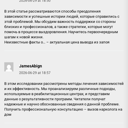
2026-06-29 at 18:50
В этой статье рассматриваются способы преодоления
зависимости и успешные истории людей, которые справились с
этой проблемой. Мы обсудим важность поддержки со стороны
близких и профессионалов, а также стратегии, которые могут
помочь в процессе выздоровления. Научитесь первоочередным
шагам к новой жизни.
Неизвестные факты о… –
актуальная цена вывода из запоя
JamesAbign
2026-06-29 at 18:57
В этом исследовании рассмотрены методы лечения зависимостей
и их эффективность. Мы проанализируем различные подходы,
используемые в реабилитационных центрах, и представим
данные о результативности программ. Читатели получат
надежные и научно обоснованные сведения о данной проблеме.
Получить профессиональную консультацию –
вызов нарколога на
дом