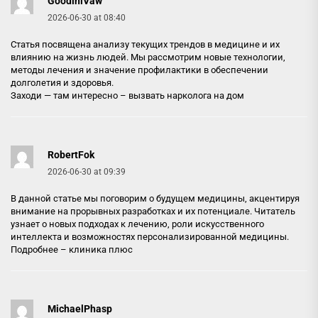
GoodiniVaw
2026-06-30 at 08:40
Статья посвящена анализу текущих трендов в медицине и их
влиянию на жизнь людей. Мы рассмотрим новые технологии,
методы лечения и значение профилактики в обеспечении
долголетия и здоровья.
Заходи — там интересно –
вызвать нарколога на дом
RobertFok
2026-06-30 at 09:39
В данной статье мы поговорим о будущем медицины, акцентируя
внимание на прорывных разработках и их потенциале. Читатель
узнает о новых подходах к лечению, роли искусственного
интеллекта и возможностях персонализированной медицины.
Подробнее –
клиника плюс
MichaelPhasp