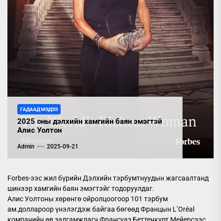
ГАДААД МЭДЭЭ
2025 оны дэлхийн хамгийн баян эмэгтэй
Алис Уолтон
Admin
2025-09-21
Forbes-ээс жил бүрийн Дэлхийн тэрбумтнуудын жагсаалтанд
шинээр хамгийн баян эмэгтэйг тодоруулдаг.
Алис Уолтоны хөрөнгө ойролцоогоор 101 тэрбум
ам.доллароор үнэлэгдэж байгаа бөгөөд Францын L’Oréal
компанийн өв залгамжлагч Франсуаз Беттенкурт Мейерсээс