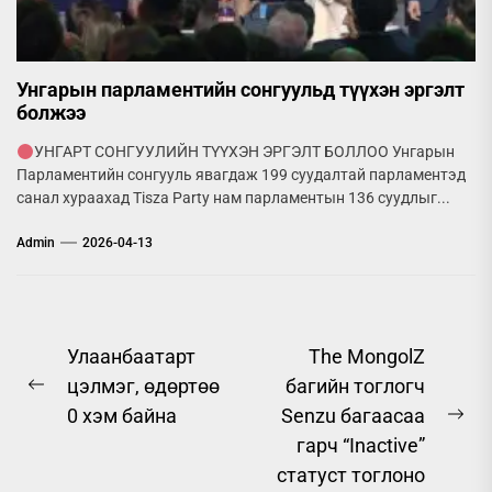
Унгарын парламентийн сонгуульд түүхэн эргэлт
болжээ
УНГАРТ СОНГУУЛИЙН ТҮҮХЭН ЭРГЭЛТ БОЛЛОО Унгарын
Парламентийн сонгууль явагдаж 199 суудалтай парламентэд
санал хураахад Tisza Party нам парламентын 136 суудлыг...
Admin
2026-04-13
Post
Улаанбаатарт
The MongolZ
цэлмэг, өдөртөө
багийн тоглогч
navigation
Previous
0 хэм байна
Senzu багаасаа
post:
Ne
гарч “Inactive”
pos
статуст тоглоно