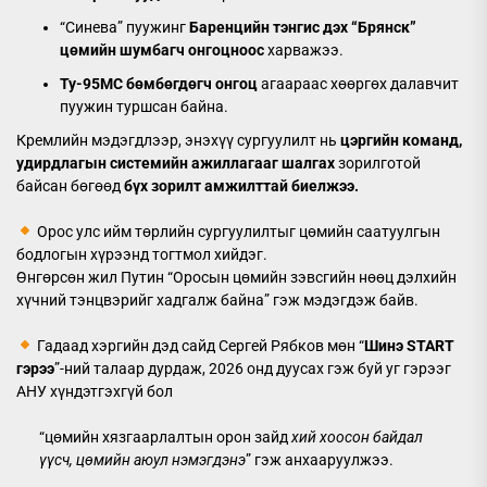
“Синева” пуужинг
Баренцийн тэнгис дэх “Брянск”
цөмийн шумбагч онгоцноос
харважээ.
Ту-95МС бөмбөгдөгч онгоц
агаараас хөөргөх далавчит
пуужин туршсан байна.
Кремлийн мэдэгдлээр, энэхүү сургуулилт нь
цэргийн команд,
удирдлагын системийн ажиллагааг шалгах
зорилготой
байсан бөгөөд
бүх зорилт амжилттай биелжээ.
Орос улс ийм төрлийн сургуулилтыг цөмийн саатуулгын
бодлогын хүрээнд тогтмол хийдэг.
Өнгөрсөн жил Путин “Оросын цөмийн зэвсгийн нөөц дэлхийн
хүчний тэнцвэрийг хадгалж байна” гэж мэдэгдэж байв.
Гадаад хэргийн дэд сайд Сергей Рябков мөн “
Шинэ START
гэрээ
”-ний талаар дурдаж, 2026 онд дуусах гэж буй уг гэрээг
АНУ хүндэтгэхгүй бол
“цөмийн хязгаарлалтын орон зайд
хий хоосон байдал
үүсч, цөмийн аюул нэмэгдэнэ
” гэж анхааруулжээ.