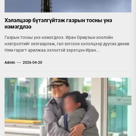
Хэлэлцээр бүтэлгүйтэж газрын тосны үнэ
нэмэгдлээ
Газрын тосны үнэ нэмэгдлээ. Иран Ормузын хоолойн
нэвтрэлтийг хязгаарлаж, гал зогсоох хэлэлцээр дуусах дөхөв
Ням гарагт арилжаа эхлэхтэй зэрэгцэн Иран...
Admin
2026-04-20