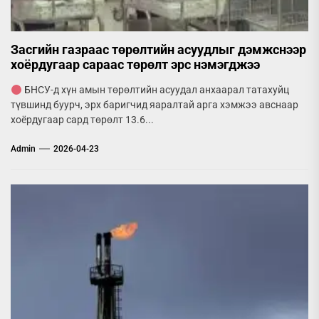
Засгийн газраас төрөлтийн асуудлыг дэмжснээр
хоёрдугаар сараас төрөлт эрс нэмэгджээ
БНСУ-д хүн амын төрөлтийн асуудал анхаарал татахуйц
түвшинд буурч, эрх баригчид яаралтай арга хэмжээ авснаар
хоёрдугаар сард төрөлт 13.6...
Admin
2026-04-23