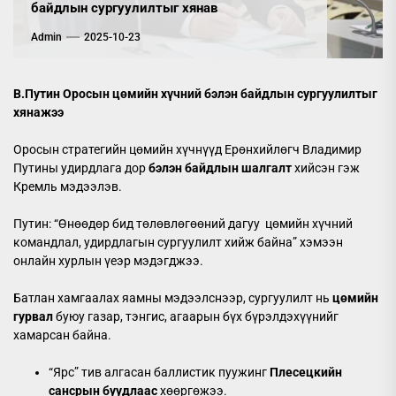
байдлын сургуулилтыг хянав
Admin
2025-10-23
В.Путин Оросын цөмийн хүчний бэлэн байдлын сургуулилтыг
хянажээ
Оросын стратегийн цөмийн хүчнүүд Ерөнхийлөгч Владимир
Путины удирдлага дор
бэлэн байдлын шалгалт
хийсэн гэж
Кремль мэдээлэв.
Путин: “Өнөөдөр бид төлөвлөгөөний дагуу цөмийн хүчний
командлал, удирдлагын сургуулилт хийж байна” хэмээн
онлайн хурлын үеэр мэдэгджээ.
Батлан хамгаалах яамны мэдээлснээр, сургуулилт нь
цөмийн
гурвал
буюу газар, тэнгис, агаарын бүх бүрэлдэхүүнийг
хамарсан байна.
“Ярс” тив алгасан баллистик пуужинг
Плесецкийн
сансрын буудлаас
хөөргөжээ.