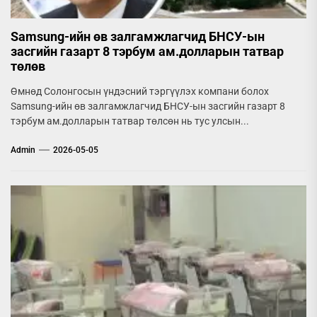
Samsung-ийн өв залгамжлагчид БНСУ-ын
засгийн газарт 8 тэрбум ам.долларын татвар
төлөв
Өмнөд Солонгосын үндэсний тэргүүлэх компани болох
Samsung-ийн өв залгамжлагчид БНСУ-ын засгийн газарт 8
тэрбум ам.долларын татвар төлсөн нь тус улсын...
Admin
2026-05-05