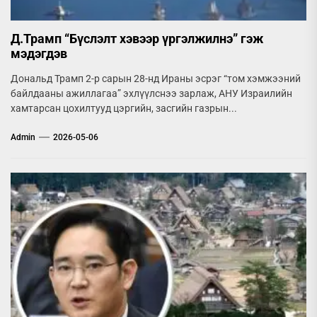
Д.Трамп “Бүслэлт хэвээр үргэлжилнэ” гэж
мэдэгдэв
Дональд Трамп 2-р сарын 28-нд Ираны эсрэг “том хэмжээний
байлдааны ажиллагаа” эхлүүлснээ зарлаж, АНУ Израилийн
хамтарсан цохилтууд цэргийн, засгийн газрын...
Admin
2026-05-06