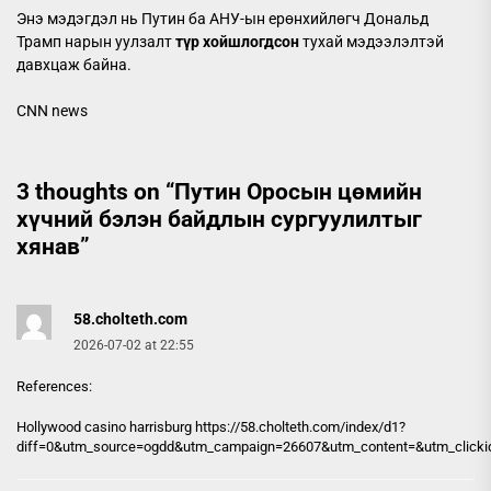
Энэ мэдэгдэл нь Путин ба АНУ-ын ерөнхийлөгч Дональд
Трамп нарын уулзалт
түр хойшлогдсон
тухай мэдээлэлтэй
давхцаж байна.
CNN news
3 thoughts on “
Путин Оросын цөмийн
хүчний бэлэн байдлын сургуулилтыг
хянав
”
58.cholteth.com
2026-07-02 at 22:55
References:
Hollywood casino harrisburg https://
58.cholteth.com
/index/d1?
diff=0&utm_source=ogdd&utm_campaign=26607&utm_content=&utm_clickid