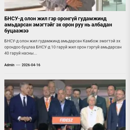
БНСУ-д олон жил гэр оронгүй гудамжинд
амьдарсан эмэгтэйг эх орон руу нь албадан
буцаажээ
БНСУ-д олон жил гудамжинд амьдарсан Камбож эмэгтэй эх
орондоо буцлаа БНСУ-д 10 гаруй жил орон гэргүй амьдарсан
40 гаруй насны...
Admin
2026-04-16