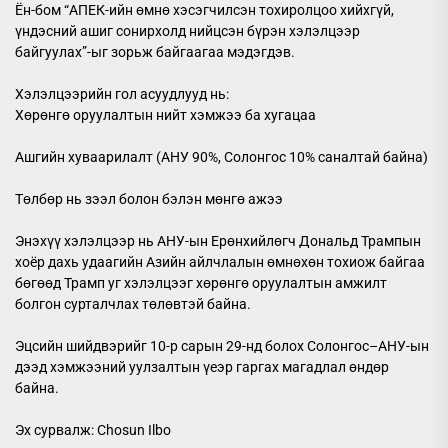
Ён-бом “АПЕК-ийн өмнө хэсэгчилсэн тохиролцоо хийхгүй,
үндэсний ашиг сонирхолд нийцсэн бүрэн хэлэлцээр
байгуулах”-ыг зорьж байгаагаа мэдэгдэв.
Хэлэлцээрийн гол асуудлууд нь:
Хөрөнгө оруулалтын нийт хэмжээ ба хугацаа
Ашгийн хуваарилалт (АНУ 90%, Солонгос 10% саналтай байна)
Төлбөр нь зээл болон бэлэн мөнгө ажээ
Энэхүү хэлэлцээр нь АНУ-ын Ерөнхийлөгч Дональд Трампын
хоёр дахь удаагийн Азийн айлчлалын өмнөхөн тохиож байгаа
бөгөөд Трамп уг хэлэлцээг хөрөнгө оруулалтын амжилт
болгон сурталчлах төлөвтэй байна.
Эцсийн шийдвэрийг 10-р сарын 29-нд болох Солонгос–АНУ-ын
дээд хэмжээний уулзалтын үеэр гаргах магадлал өндөр
байна.
Эх сурвалж: Chosun Ilbo