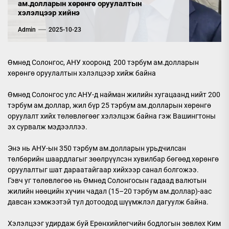
ам.долларын хөрөнгө оруулалтын
хэлэлцээр хийнэ
Admin
2025-10-23
Өмнөд Солонгос, АНУ хооронд 200 тэрбум ам.долларын
хөрөнгө оруулалтын хэлэлцээр хийж байна
Өмнөд Солонгос улс АНУ-д найман жилийн хугацаанд нийт 200
тэрбум ам.доллар, жил бүр 25 тэрбум ам.долларын хөрөнгө
оруулалт хийх төлөвлөгөөг хэлэлцэж байна гэж Вашингтоны
эх сурвалж мэдээллээ.
Энэ нь АНУ-ын 350 тэрбум ам.долларын урьдчилсан
төлбөрийн шаардлагыг зөөлрүүлсэн хувилбар бөгөөд хөрөнгө
оруулалтыг шат дараатайгаар хийхээр санал болгожээ.
Гэвч уг төлөвлөгөө нь Өмнөд Солонгосын гадаад валютын
жилийн нөөцийн хүчин чадал (15–20 тэрбум ам.доллар)-аас
давсан хэмжээтэй тул дотоодод шүүмжлэл дагуулж байна.
Хэлэлцээг удирдаж буй Ерөнхийлөгчийн бодлогын зөвлөх Ким