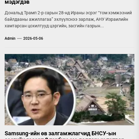
мэдэгдэв
Дональд Трамп 2-р сарын 28-нд Ираны эсрэг “том хэмжээний
байлдааны ажиллагаа” эхлүүлснээ зарлаж, АНУ Израилийн
хамтарсан цохилтууд цэргийн, засгийн газрын...
Admin
2026-05-06
Samsung-ийн өв залгамжлагчид БНСУ-ын