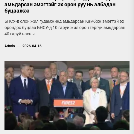
амьдарсан эмэгтэйг эх орон руу нь албадан
буцаажээ
БНСУ-д олон жил гудамжинд амьдарсан Камбож эмэгтэй эх
орондоо буцлаа БНСУ-д 10 гаруй жил орон гэргүй амьдарсан
40 гаруй насны...
Admin
2026-04-16