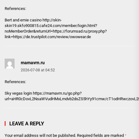
References:
Bert and ernie casino http://
skin-
skin19.skfo900815.cafe24.com
/member/login.html?
noMemberOrder&returnUrl=https://forumsad.ru/proxy.php?
link=https://de.trustpilot.com/review/owowear.de
mamavrn.ru
2026-07-08 at 04:52
References:
Sky vegas login https://
mamavrn.ru
/go.php?
url=aHR0cDovL2NsaWVudHMxLmdvb2dsZS5hYy91cmw/cT1odHRwczovL2Rl
LEAVE A REPLY
Your email address will not be published.
Required fields are marked
*