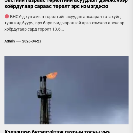
хоёрдугаар сараас төрөлт эрс нэмэгджээ
БНСУ-д хүн амын төрөлтийн асуудал анхаарал татахуйц
түвшинд буурч, эрх баригчид яаралтай арга хэмжээ авснаар
хоёрдугаар сард төрөлт 13.6...
Admin
2026-04-23
Хэлэлцээр бүтэлгүйтэж газрын тосны үнэ