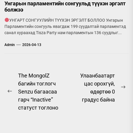
Унгарын парламентийн сонгуульд түүхэн эргэлт
болжээ
УНГАРТ СОНГУУЛИЙН ТҮҮХЭН ЭРГЭЛТ БОЛЛОО Унгарын
Парламентийн сонгууль явагдаж 199 суудалтай парламентэд
санал хураахад Tisza Party нам парламентын 136 суудлыг...
Admin
2026-04-13
Post
The MongolZ
Улаанбаатарт
багийн тоглогч
цас орохгүй,
navigation
Ne
Senzu багаасаа
өдөртөө 0
Previous
pos
гарч “Inactive”
градус байна
post:
статуст тоглоно