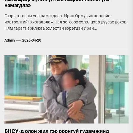
нэмэгдлээ
Газрын тосны үнэ нэмэгдлээ. Иран Ормузын хоолойн
нэвтрэлтийг хязгаарлаж, гал зогсоох хэлэлцээр дуусах дөхөв
Ням гарагт арилжаа эхлэхтэй зэрэгцэн Иран...
Admin
2026-04-20
БНСУ-д олон жил гэр оронгүй гудамжинд