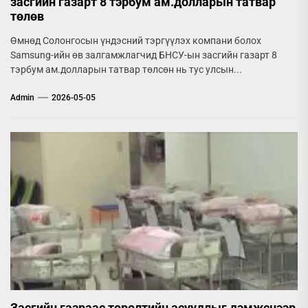
засгийн газарт 8 тэрбум ам.долларын татвар
төлөв
Өмнөд Солонгосын үндэсний тэргүүлэх компани болох
Samsung-ийн өв залгамжлагчид БНСУ-ын засгийн газарт 8
тэрбум ам.долларын татвар төлсөн нь тус улсын...
Admin
2026-05-05
Засгийн газраас төрөлтийн асуудлыг дэмжснээр