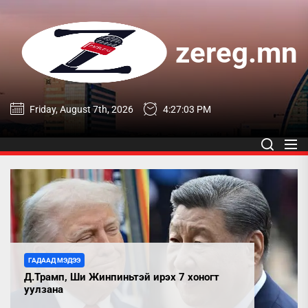
Skip
to
the
zereg.mn
content
zereg.mn
Friday, August 7th, 2026
4:27:05 PM
ГАДААД МЭДЭЭ
Д.Трамп, Ши Жинпиньтэй ирэх 7 хоногт
уулзана