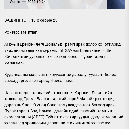
Admin
2025-10-24
ВАШИНГТОН, 10-р сарын 23
Ройтерс агентлаг
АНУ-ын Ерөнхийлөгч Дональд Трамп ирэх долоо хоногт Азид
хийх айлчлалынхаа хүрээнд БНХАУ-ын Ерөнхийлөгч Ши
Жиньпинтэй уулзана гэж Цагаан ордон Пүрэв гарагт
мэдэгдэв.
Худалдааны маргаан ширүүссэний дараа уг уулзалт болох
эсэхэд эргэлзээ төрөөд байсан юм.
Цагаан ордны хэвлэлийн төлөөлөгч Каролин Левиттийн
хэлснээр, Трамп Баасан гарагийн орой Малайз руу хөөрч,
дараа нь Япон, Өмнөд Солонгос улсад зочлох бөгөөд ирэх
Пүрэв гарагт Ази, Номхон далайн эдийн засгийн хамтын
ажиллагааны (APEC) Гүйцэтгэх захирлуудын дээд хэмжээний
уулзалтад оролцсоны дараа Ши Жиньпинтэй уулзах аж.