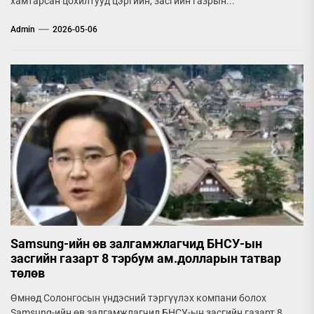
хамтарсан цохилтууд цэргийн, засгийн газрын...
Admin
2026-05-06
Samsung-ийн өв залгамжлагчид БНСУ-ын
засгийн газарт 8 тэрбум ам.долларын татвар
төлөв
Өмнөд Солонгосын үндэсний тэргүүлэх компани болох
Samsung-ийн өв залгамжлагчид БНСУ-ын засгийн газарт 8