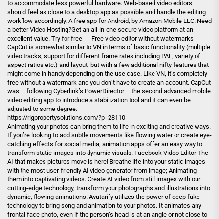
to accommodate less powerful hardware. Web-based video editors
should feel as close to a desktop app as possible and handle the editing
workflow accordingly. A free app for Android, by Amazon Mobile LLC. Need
a better Video Hosting?Get an all-in-one secure video platform at an
excellent value. Try for free → Free video editor without watermarks
CapCut is somewhat similar to VN in terms of basic functionality (multiple
video tracks, support for different frame rates including PAL, variety of
aspect ratios etc.) and layout, but with a few additional nifty features that
might come in handy depending on the use case. Like VN, it’s completely
free without a watermark and you don’t have to create an account. CapCut
was – following Cyberlink’s PowerDirector – the second advanced mobile
video editing app to introduce a stabilization tool and it can even be
adjusted to some degree.
https://rlgpropertysolutions.com/?p=28110
Animating your photos can bring them to life in exciting and creative ways.
If you’re looking to add subtle movements like flowing water or create eye-
catching effects for social media, animation apps offer an easy way to
transform static images into dynamic visuals. Facebook Video Editor The
AI that makes pictures move is here! Breathe life into your static images
with the most user-friendly AI video generator from image; Animating
them into captivating videos. Create AI video from still images with our
cutting-edge technology, transform your photographs and illustrations into
dynamic, flowing animations. Avatarify utilizes the power of deep fake
technology to bring song and animation to your photos. It animates any
frontal face photo, even if the person’s head is at an angle or not close to