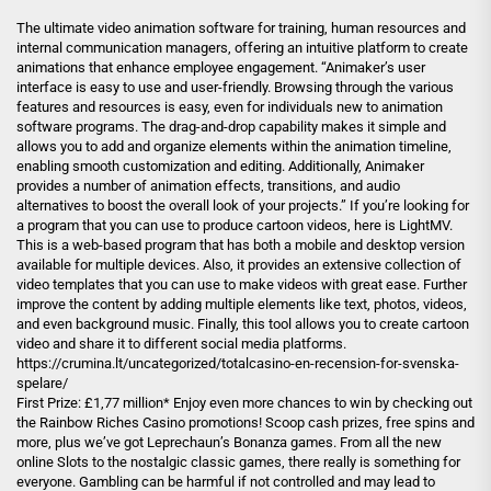
The ultimate video animation software for training, human resources and
internal communication managers, offering an intuitive platform to create
animations that enhance employee engagement. “Animaker’s user
interface is easy to use and user-friendly. Browsing through the various
features and resources is easy, even for individuals new to animation
software programs. The drag-and-drop capability makes it simple and
allows you to add and organize elements within the animation timeline,
enabling smooth customization and editing. Additionally, Animaker
provides a number of animation effects, transitions, and audio
alternatives to boost the overall look of your projects.” If you’re looking for
a program that you can use to produce cartoon videos, here is LightMV.
This is a web-based program that has both a mobile and desktop version
available for multiple devices. Also, it provides an extensive collection of
video templates that you can use to make videos with great ease. Further
improve the content by adding multiple elements like text, photos, videos,
and even background music. Finally, this tool allows you to create cartoon
video and share it to different social media platforms.
https://crumina.lt/uncategorized/totalcasino-en-recension-for-svenska-
spelare/
First Prize: £1,77 million* Enjoy even more chances to win by checking out
the Rainbow Riches Casino promotions! Scoop cash prizes, free spins and
more, plus we’ve got Leprechaun’s Bonanza games. From all the new
online Slots to the nostalgic classic games, there really is something for
everyone. Gambling can be harmful if not controlled and may lead to