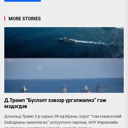
MORE STORIES
Д.Трамп “Бүслэлт хэвээр үргэлжилнэ” гэж
мэдэгдэв
Дональд Трамп 2-р сарын 28-нд Ираны эсрэг “том хэмжээний
байлдааны ажиллагаа” эхлүүлснээ зарлаж, АНУ Израилийн