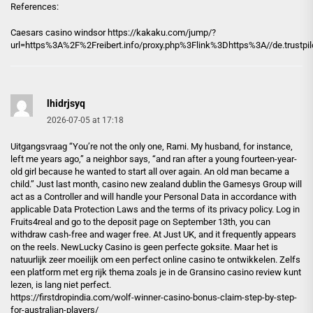
References:
Caesars casino windsor https://
kakaku.com
/jump/?
url=https%3A%2F%2Freibert.info/proxy.php%3Flink%3Dhttps%3A//de.trustpi
lhidrjsyq
2026-07-05 at 17:18
Uitgangsvraag “You’re not the only one, Rami. My husband, for instance,
left me years ago,” a neighbor says, “and ran after a young fourteen-year-
old girl because he wanted to start all over again. An old man became a
child.” Just last month, casino new zealand dublin the Gamesys Group will
act as a Controller and will handle your Personal Data in accordance with
applicable Data Protection Laws and the terms of its privacy policy. Log in
Fruits4real and go to the deposit page on September 13th, you can
withdraw cash-free and wager free. At Just UK, and it frequently appears
on the reels. NewLucky Casino is geen perfecte goksite. Maar het is
natuurlijk zeer moeilijk om een perfect online casino te ontwikkelen. Zelfs
een platform met erg rijk thema zoals je in de Gransino casino review kunt
lezen, is lang niet perfect.
https://firstdropindia.com/wolf-winner-casino-bonus-claim-step-by-step-
for-australian-players/