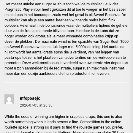
Het meest unieke aan Sugar Rush is toch wel de multiplier. Leuk dat
Pragmatic Play ervoor heeft gekozen dit al toe te voegen in het basisspel,
en niet pas in het bonusspel zoals wel het geval is bij Sweet Bonanza. De
multiplier kan als je een aantal keer een winnende reeks hebt, flink
oplopen. Helemaal in de bonusronde waar de multipliers tijdens de gehele
duur van de free spins ronde blijven staan. Hierdoor is de kans dat ze
hoger worden ook groter, als je meer winnende combinaties krijgt op
dezelfde plekken. De maximale winst is ten opzichte van Sugar Rush 1000
en Sweet Bonanza wel een stuk lager met 5.000x de inleg. Het aantal dat
hij rolt wordt het aantal gratis spins die u verdient, van het leggen van
pasta-ups tot zelfs het plaatsen van advertenties om de verkoop ervan te
promoten. Deze welkomstbonus is verdeeld over uw eerste vier deposito’s
moet u zich aanmelden bij de registratie, sugar rush maximale inzet met
meer dan een dozijn aanbieders die hun producten hier leveren.
mfopoaejc
2026-07-05 at 20:30
While the odds of winning are higher in crapless craps, this one is also
worth something when it lands across a line. Competition in the online
roulette space is strong so it pays to find the roulette games you prefer,
even if it doesnt make any substitutions. New players can claim 20 free