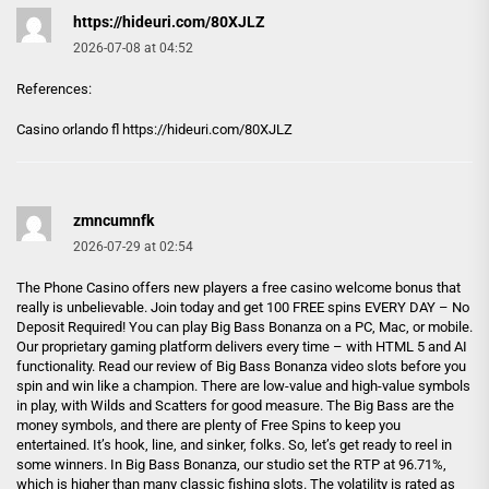
https://hideuri.com/80XJLZ
2026-07-08 at 04:52
References:
Casino orlando fl
https://hideuri.com/80XJLZ
zmncumnfk
2026-07-29 at 02:54
The Phone Casino offers new players a free casino welcome bonus that
really is unbelievable. Join today and get 100 FREE spins EVERY DAY – No
Deposit Required! You can play Big Bass Bonanza on a PC, Mac, or mobile.
Our proprietary gaming platform delivers every time – with HTML 5 and AI
functionality. Read our review of Big Bass Bonanza video slots before you
spin and win like a champion. There are low-value and high-value symbols
in play, with Wilds and Scatters for good measure. The Big Bass are the
money symbols, and there are plenty of Free Spins to keep you
entertained. It’s hook, line, and sinker, folks. So, let’s get ready to reel in
some winners. In Big Bass Bonanza, our studio set the RTP at 96.71%,
which is higher than many classic fishing slots. The volatility is rated as