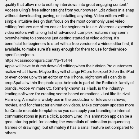
quality that allow me to edit my interviews into great engaging content.”
Access Gling’s free editor straight from your browser. Edit videos in a snap
without downloading, paying, or installing anything. Video editors with a
simple, intuitive design that focus on the most commonly used video
editing features are often easier for beginners to use. Whereas expensive
video editors with a long list of advanced, complex features may seem
overwhelming to someone just getting started at video editing. It’s
beneficial for beginners to start with a free version of a video editor first, if
available, to make sure it’s easy enough for them to use for their video
specific projects.
https://casinocompara.com/?p=15144
Apple will have to dumb down 3d editing when their Vision Pro customers
realize what I have. Maybe they will change FC pro to export 3d on the iPad
or even come up with an editor on the iPhone. Right now all I can do is
crop Spatial within the photo app. Animoto is part of the Redbrick family of
brands. Adobe Animate CC, formerly known as Flash, is the industry-
leading software for creating vector-based animations. Just like its rival,
Harmony, Animate is widely use in the production of television shows,
movies, and for character animation videos. Make company updates more
funCreate reusable templates so you can apply your branding to internal
communications in just a click. Bottom Line: This animation app can be a
great starting point for learning the essentials of animation (sequencing
frames of drawings), but ultimately it has a small feature set compared to
others.