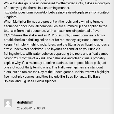
While the design is basic compared to other video slots, it does a good job
of conveying the theme in a charming manner.
https://landdesignmn.com/donbet-casino-review-for-players-from-united-
kingdom/
When Multiplier Bombs are present on the reels and a winning tumble
sequence concludes, all bomb values are summed up and applied to the
total win from that sequence. With a maximum win potential of over
21,175 times the stake and an RTP of 96.48%, Sweet Bonanza is firmly
established as a thrilling online slot for real money. Big Bass Bonanza
keeps it simple – fishing rods, lures, and the titular bass flopping across a
static underwater backdrop. The layout’s as familiar as your uncle’s
fishing stories, with water bubbles separating the reels and a float symbol
paying 200x for five of a kind. The calm vibe and clean visuals probably
explain why it’s a mainstay at online casinos. It’s impossible to pick just
one slot out of thirty terrific ones. The Halloween games are standout
slots, but so too are the Day at the Races games. In this review, I highlight
five must-play games, and they include Big Bass Bonanza, Big Bass
Splash, and Big Bass Hold & Spinner.
dsitulmim
2026-08-01 at 03:29