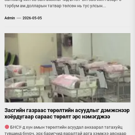
тэрбум ам.долларын татвар төлсөн нь тус улсын...
Admin
2026-05-05
Засгийн газраас төрөлтийн асуудлыг дэмжснээр
хоёрдугаар сараас төрөлт эрс нэмэгджээ
БНСУ-д хүн амын төрөлтийн асуудал анхаарал татахуйц
түвшинд буурч, эрх баригчид яаралтай арга хэмжээ авснаар