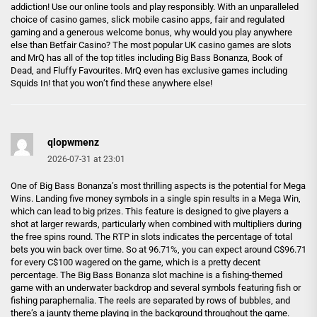
addiction! Use our online tools and play responsibly. With an unparalleled
choice of casino games, slick mobile casino apps, fair and regulated
gaming and a generous welcome bonus, why would you play anywhere
else than Betfair Casino? The most popular UK casino games are slots
and MrQ has all of the top titles including Big Bass Bonanza, Book of
Dead, and Fluffy Favourites. MrQ even has exclusive games including
Squids In! that you won’t find these anywhere else!
qlopwmenz
2026-07-31 at 23:01
One of Big Bass Bonanza’s most thrilling aspects is the potential for Mega
Wins. Landing five money symbols in a single spin results in a Mega Win,
which can lead to big prizes. This feature is designed to give players a
shot at larger rewards, particularly when combined with multipliers during
the free spins round. The RTP in slots indicates the percentage of total
bets you win back over time. So at 96.71%, you can expect around C$96.71
for every C$100 wagered on the game, which is a pretty decent
percentage. The Big Bass Bonanza slot machine is a fishing-themed
game with an underwater backdrop and several symbols featuring fish or
fishing paraphernalia. The reels are separated by rows of bubbles, and
there’s a jaunty theme playing in the background throughout the game.