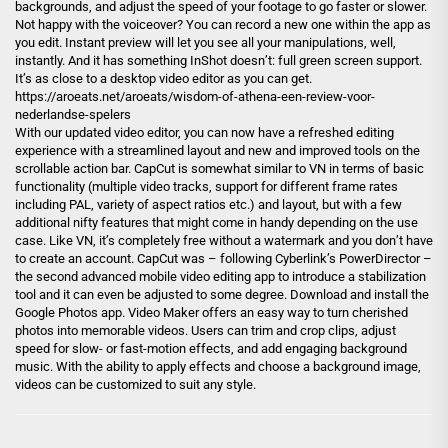
backgrounds, and adjust the speed of your footage to go faster or slower.
Not happy with the voiceover? You can record a new one within the app as
you edit. Instant preview will let you see all your manipulations, well,
instantly. And it has something InShot doesn’t: full green screen support.
It’s as close to a desktop video editor as you can get.
https://aroeats.net/aroeats/wisdom-of-athena-een-review-voor-
nederlandse-spelers
With our updated video editor, you can now have a refreshed editing
experience with a streamlined layout and new and improved tools on the
scrollable action bar. CapCut is somewhat similar to VN in terms of basic
functionality (multiple video tracks, support for different frame rates
including PAL, variety of aspect ratios etc.) and layout, but with a few
additional nifty features that might come in handy depending on the use
case. Like VN, it’s completely free without a watermark and you don’t have
to create an account. CapCut was – following Cyberlink’s PowerDirector –
the second advanced mobile video editing app to introduce a stabilization
tool and it can even be adjusted to some degree. Download and install the
Google Photos app. Video Maker offers an easy way to turn cherished
photos into memorable videos. Users can trim and crop clips, adjust
speed for slow- or fast-motion effects, and add engaging background
music. With the ability to apply effects and choose a background image,
videos can be customized to suit any style.