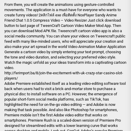
From there, you will create the animations using gesture-controlled
movements. The application is a must-have for everyone who wants to
create funny videos! 2คลิกไฟล์ exe เพื่อติดตั้ง NoxPlayer Sandy Anime
Friend Chat 1.0.5 Compress Video – Video Resizer Just click download
button to last page of TweenCraft Cartoon Video Maker Mod App. Then
you can download Mod APK file. Tweencraft cartoon video app is also a
social media community. You can share your videos on Tweencraft public
feed with many like-minded users, who will appreciate your creation and
also make your art spread in the world Video-Animation Maker Application
Generate a cartoon video by simply entering your text prompt, choosing
the tone and video duration, and selecting your preferred video style.
Watch the magic unfold as your ideas transform into a captivating cartoon
video.
http://ferimport.ba/8/join-the-excitement-with-uk-crazy-star-casino-slot-
players/
Adobe Premiere established itself as a leading video-editing software tool
back when users had to visit a brick-and-mortar store to purchase a
physical disc to install software on a PC. However, the emergence of
popular short-form social media platforms, such as TikTok, has
highlighted the need for on-the-go video editing — and Adobe is now
making that task possible. And also like Photoshop for smartphones,
Premiere mobile isn’t the first Adobe video editor that works on
smartphones. Premiere Rush is a scaled-down version of Premiere Pro
designed for streamlined edits with a lower learning curve that works
across desktop and mobile. Look out, CapCut: Adobe’s popular Premiere