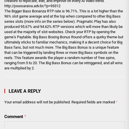
creators to replicate, edit, and improve on every AI video trend.
http://josesaraiva.adv.br/?p=93312
The Bigger Bass Bonanza RTP rate is 96.71%. This is a lot higher than the
96% slot game average and at the top when compared to other Big Bass
series slots (more info on the series below). Pragmatic Play has also
produced 95.67% and 94.62% RTP versions which will more than likely be
used at the majority of slot websites. Check your RTP by opening the
game’s Paytable. Big Bass Boxing Bonus Round offers a quirky theme but
ultimately sticks to familiar mechanics, making it a decent choice for Big
Bass fans, but not much more. The Big Bass Bonus is a unique feature
that can be triggered by landing three or more Big Bass symbols on the
reels. This feature awards the player a random number of free spins,
ranging from 5 to 20. The Big Bass Bonus can be retriggered, and all wins
are multiplied by 2.
LEAVE A REPLY
Your email address will not be published.
Required fields are marked
*
Comment
*