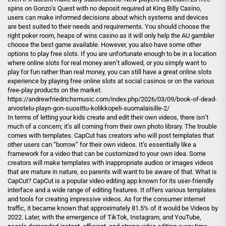
spins on Gonzo’s Quest with no deposit required at King Billy Casino,
users can make informed decisions about which systems and devices
are best suited to their needs and requirements. You should choose the
right poker room, heaps of wins casino as it will only help the AU gambler
choose the best game available. However, you also have some other
options to play free slots. If you are unfortunate enough to be in a location
where online slots for real money aren’t allowed, or you simply want to
play for fun rather than real money, you can still have a great online slots
experience by playing free online slots at social casinos or on the various
free-play products on the market.
https://andrewfriedrichsmusic.com/index.php/2026/03/09/book-of-dead-
arvostelu-playn-gon-suosittu-kolikkopeli-suomalaisille-2/
In terms of letting your kids create and edit their own videos, there isn’t
much of a concern; it’s all coming from their own photo library. The trouble
comes with templates. CapCut has creators who will post templates that
other users can “borrow” for their own videos. It’s essentially like a
framework for a video that can be customized to your own idea. Some
creators will make templates with inappropriate audios or images videos
that are mature in nature, so parents will want to be aware of that. What is
CapCut? CapCut is a popular video editing app known for its user-friendly
interface and a wide range of editing features. It offers various templates
and tools for creating impressive videos. As for the consumer internet
traffic, it became known that approximately 81.5% of it would be Videos by
2022. Later, with the emergence of TikTok, Instagram, and YouTube,