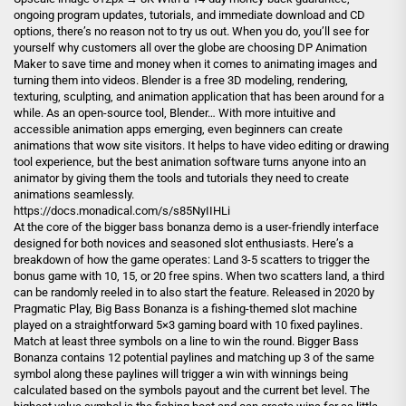
ongoing program updates, tutorials, and immediate download and CD
options, there’s no reason not to try us out. When you do, you’ll see for
yourself why customers all over the globe are choosing DP Animation
Maker to save time and money when it comes to animating images and
turning them into videos. Blender is a free 3D modeling, rendering,
texturing, sculpting, and animation application that has been around for a
while. As an open-source tool, Blender… With more intuitive and
accessible animation apps emerging, even beginners can create
animations that wow site visitors. It helps to have video editing or drawing
tool experience, but the best animation software turns anyone into an
animator by giving them the tools and tutorials they need to create
animations seamlessly.
https://docs.monadical.com/s/s85NyIIHLi
At the core of the bigger bass bonanza demo is a user-friendly interface
designed for both novices and seasoned slot enthusiasts. Here’s a
breakdown of how the game operates: Land 3-5 scatters to trigger the
bonus game with 10, 15, or 20 free spins. When two scatters land, a third
can be randomly reeled in to also start the feature. Released in 2020 by
Pragmatic Play, Big Bass Bonanza is a fishing-themed slot machine
played on a straightforward 5×3 gaming board with 10 fixed paylines.
Match at least three symbols on a line to win the round. Bigger Bass
Bonanza contains 12 potential paylines and matching up 3 of the same
symbol along these paylines will trigger a win with winnings being
calculated based on the symbols payout and the current bet level. The