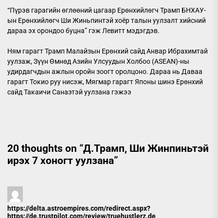
“Пүрэв гарагийн өглөөний цагаар Ерөнхийлөгч Трамп БНХАУ-
ын Ерөнхийлөгч Ши Жиньпинтэй хоёр талын уулзалт хийсний
дараа эх орондоо буцна” гэж Левитт мэдэгдэв.
Ням гарагт Трамп Малайзын Ерөнхий сайд Анвар Ибрахимтай
уулзаж, Зүүн Өмнөд Азийн Улсуудын Холбоо (ASEAN)-ны
удирдагчдын ажлын оройн зоогт оролцоно. Дараа нь Даваа
гарагт Токио руу нисэж, Мягмар гарагт Японы шинэ Ерөнхий
сайд Такаичи Санаэтэй уулзана гэжээ
20 thoughts on “
Д.Трамп, Ши Жинпиньтэй
ирэх 7 хоногт уулзана
”
https://delta.astroempires.com/redirect.aspx?
https://de.trustpilot.com/review/truehustlerz.de