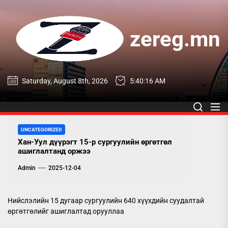
Skip
to
the
zereg.mn
content
zereg.mn
Saturday, August 8th, 2026
5:40:17 AM
UNCATEGORIZED
Хан-Уул дүүрэгт 15-р сургуулийн өргөтгөл
ашиглалтанд оржээ
Admin
2025-12-04
Нийслэлийн 15 дугаар сургуулийн 640 хүүхдийн суудалтай
өргөтгөлийг ашиглалтад орууллаа