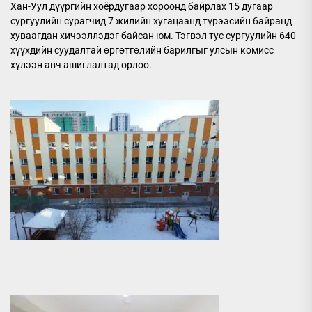
Хан-Уул дүүргийн хоёрдугаар хороонд байрлах 15 дугаар
сургуулийн сурагчид 7 жилийн хугацаанд түрээсийн байранд
хуваагдан хичээллэдэг байсан юм. Тэгвэл тус сургуулийн 640
хүүхдийн суудалтай өргөтгөлийн барилгыг улсын комисс
хүлээн авч ашиглалтад орлоо.