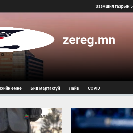
Эзэмшил газрын 50 метр хүртэлх 
zereg.mn
эхийн өмнө
Бид мартахгүй
Лайв
COVID