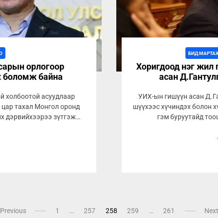
О
БИД МАРТА
 сарын орлогоор
Хоригдоод нэг жил
 боломж байна
асан Д.Ганту
й холбоотой асуудлаар
УИХ-ын гишүүн асан Д.Г
 цар тахал Монгол оронд
шүүхээс хүчиндэх болон х
йх дэрвийхээрээ зүтгэж
гэм буруутайд тооц
.
1
Previous
1
…
257
258
259
…
261
Nex