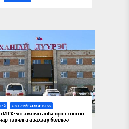
ХГҮЙ
УЛС ТӨРИЙН ХАЛУУН ТОГОО
н ИТХ-ын ажлын алба орон тоогоо
аяар тавилга авахаар болжээ