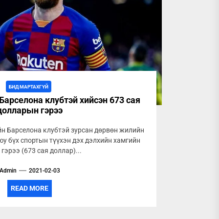
БИД МАРТАХГҮЙ
Барселона клубтэй хийсэн 673 сая
долларын гэрээ
йн Барселона клубтэй зурсан дөрвөн жилийн
уюу бүх спортын түүхэн дэх дэлхийн хамгийн
 гэрээ (673 сая доллар)...
Admin
2021-02-03
READ MORE