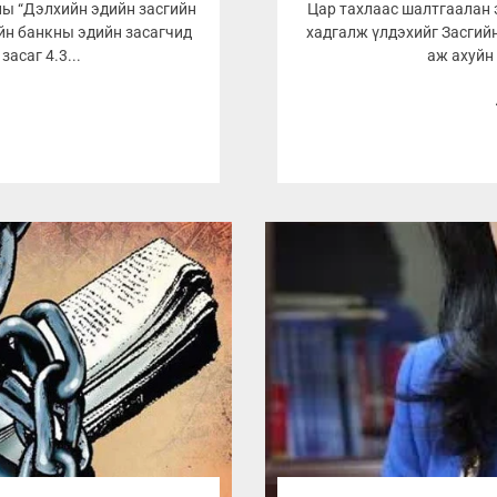
ны “Дэлхийн эдийн засгийн
Цар тахлаас шалтгаалан 
ийн банкны эдийн засагчид
хадгалж үлдэхийг Засгийн
асаг 4.3...
аж ахуйн 
1