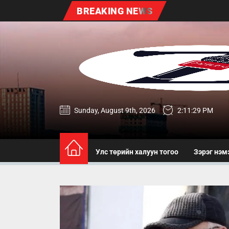
Skip
BREAKING NEWS
to
the
content
zereg.mn
Sunday, August 9th, 2026
2:11:30 PM
Улс төрийн халуун тогоо
Зэрэг нэм