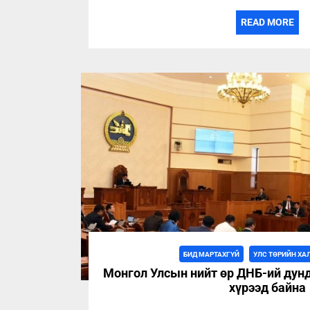
READ MORE
БИД МАРТАХГҮЙ
УЛС ТӨРИЙН ХА
Монгол Улсын нийт өр ДНБ-ий дунд
хүрээд байна