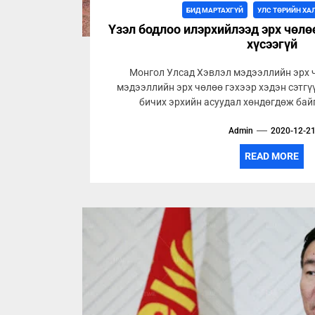
БИД МАРТАХГҮЙ
УЛС ТӨРИЙН ХА
Үзэл бодлоо илэрхийлээд эрх чөлө
хүсээгүй
Монгол Улсад Хэвлэл мэдээллийн эрх 
мэдээллийн эрх чөлөө гэхээр хэдэн сэтгү
бичих эрхийн асуудал хөндөгдөж байг
Admin
2020-12-2
READ MORE