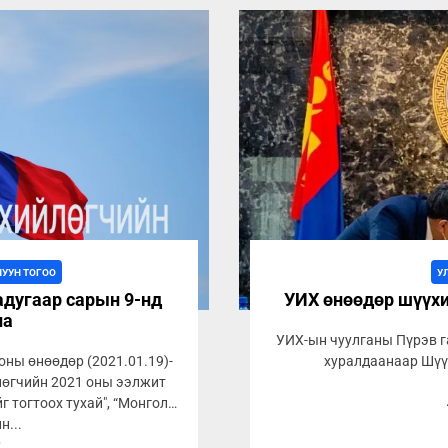
ЛУУН ТОГОО
У
адугаар сарын 9-нд
УИХ өнөөдөр шүүхи
на
УИХ-ын чуулганы Пүрэв г
ны өнөөдөр (2021.01.19)-
хуралдаанаар Шүүх
лөгчийн 2021 оны ээлжит
г тогтоох тухай", “Монгол
н...
9