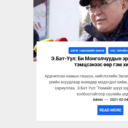
ЗЭРЭГ НЭМЭХИЙН ӨМНӨ
УЛС ТӨРИЙН
Э.Бат-Үүл: Би Монголчуудын эр
тэмцсэнээс өөр гэм х
Ардчилсан намын гишүүн, нийслэлийн Засаг 
үеийн асуудлаар өнөөдөр мэдэгдэл хийж,
хариуллаа. Э.Бат-Үүл: "Намайг шүүх х
холбоотойгоор сүүлийн үед
Admin
2021-02-0
READ MORE