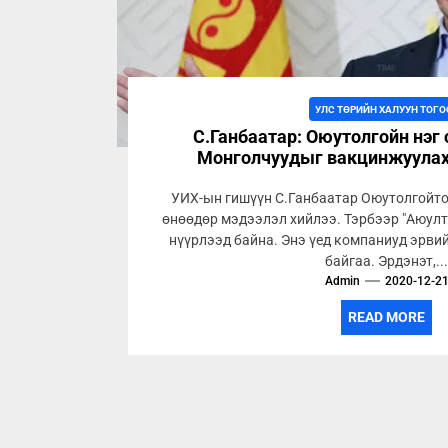
УЛС ТӨРИЙН ХАЛУУН ТОГО
С.Ганбаатар: Оюутолгойн нэг
Монголчуудыг вакцинжуулах
УИХ-ын гишүүн С.Ганбаатар Оюутолгойто
өнөөдөр мэдээлэл хийлээ. Тэрбээр "Аюулт
нүүрлээд байна. Энэ үед компаниуд эрви
байгаа. Эрдэнэт,..
Admin
2020-12-2
READ MORE
Posts