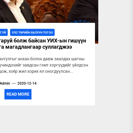
ХГҮЙ
УЛС ТӨРИЙН ХАЛУУН ТОГОО
 гаруй болж байсан УИХ-ын гишүүн
лга магадлангаар суллагджээ
антулгыг анхан болон давж заалдах шатны
үчиндэхийг завдсан гэмт хэргүүдийг үйлдсэн
ож, хоёр жил хорих ял оногдуулсан...
Admin
2020-12-14
READ MORE
t