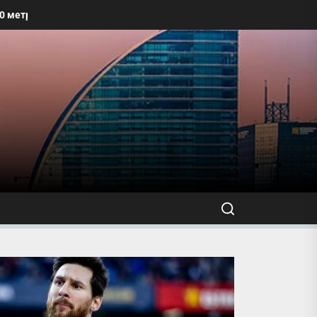
талбайг угааж, өнгө үзэмжийг сайжруулахыг уриалжээ