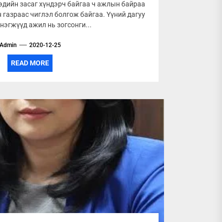
эдийн засаг хүндэрч байгаа ч ажлын байраа
 газраас чиглэл болгож байгаа. Үүний дагуу
нэгжүүд ажил нь зогсонги...
Admin
2020-12-25
READ MORE