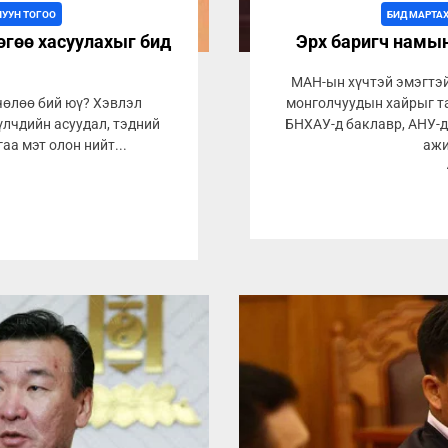
ЛУУН ТОГОО
БИД МАРТА
өгөө хасуулахыг бид
Эрх баригч намын
МАН-ын хүчтэй эмэгтэй
чөлөө бий юү? Хэвлэл
монголчуудын хайрыг т
үлчдийн асуудал, тэдний
БНХАУ-д баклавр, АНУ-д
аа мэт олон нийт...
ажи
1