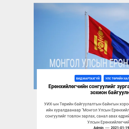
БИД МАРТАХГҮЙ
УЛС ТӨРИЙН ХА
Ерөнхийлөгчийн сонгуулийг зург
зохион байгуул
УИХ-ын Төрийн байгуулалтын байнгын хороо
ийн хуралдаанаар "Монгол Улсын Ерөнхий
сонгуулийг товлон зарлах, санал авах өдрий
Улсын Ерөнхийлөгчий
Admin
2021-01-1