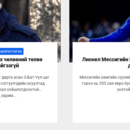
 ХАЛУУН ТОГОО
х чөлөөний төлөө
Лионел Мессигийн 
ийгээгүй
дарга асан Э.Бат-Үүл цаг
Мессигийн хамгийн сүүли
 сэтгүүлчдийн асуултад
гэрээ нь 555 сая евро б
урал хойшлогдсонтой
үнэтэй
 зарим...
4