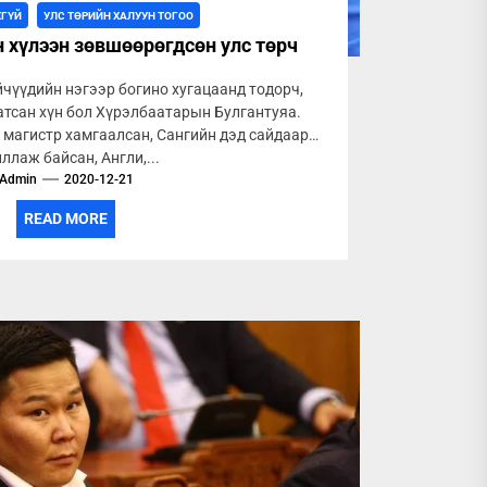
ХГҮЙ
УЛС ТӨРИЙН ХАЛУУН ТОГОО
 хүлээн зөвшөөрөгдсөн улс төрч
чүүдийн нэгээр богино хугацаанд тодорч,
атсан хүн бол Хүрэлбаатарын Булгантуяа.
 магистр хамгаалсан, Сангийн дэд сайдаар
ллаж байсан, Англи,...
Admin
2020-12-21
READ MORE