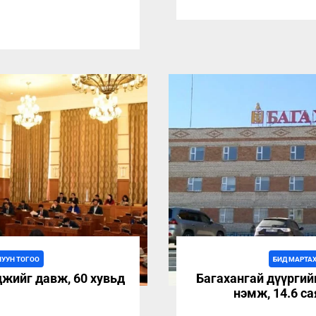
ЛУУН ТОГОО
БИД МАРТА
жийг давж, 60 хувьд
Багахангай дүүргий
нэмж, 14.6 с