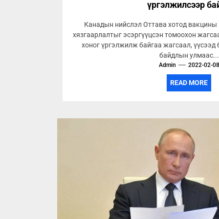
үргэлжилсээр ба
Канадын нийслэл Оттава хотод вакцины
хязгаарлалтыг эсэргүүцсэн томоохон жагса
хоног үргэлжилж байгаа жагсаал, үүсээд
байдлын улмаас...
Admin
2022-02-0
READ MORE