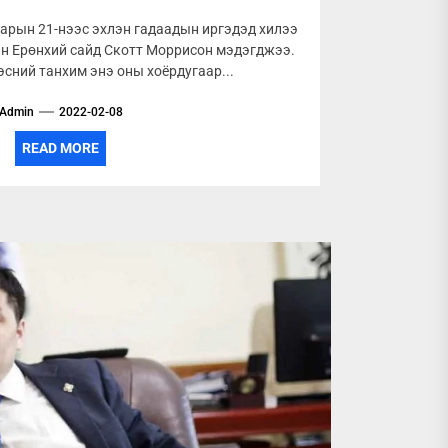
сарын 21-нээс эхлэн гадаадын иргэдэд хилээ
ын Ерөнхий сайд Скотт Моррисон мэдэгджээ.
эсний танхим энэ оны хоёрдугаар...
Admin
2022-02-08
READ MORE