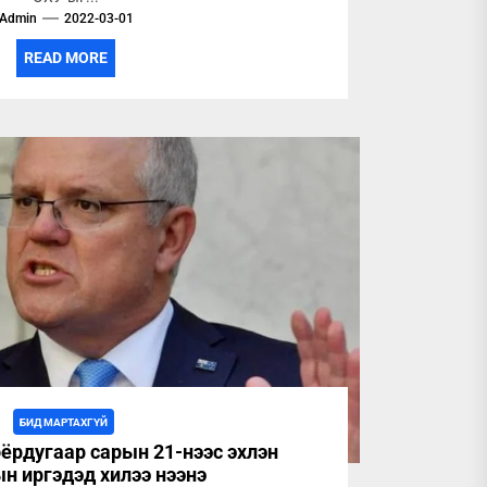
Admin
2022-03-01
READ MORE
БИД МАРТАХГҮЙ
оёрдугаар сарын 21-нээс эхлэн
н иргэдэд хилээ нээнэ