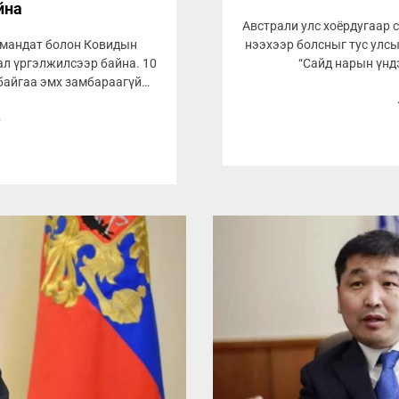
йна
Австрали улс хоёрдугаар 
 мандат болон Ковидын
нээхээр болсныг тус улс
ал үргэлжилсээр байна. 10
“Сайд нарын үнд
 байгаа эмх замбараагүй
8