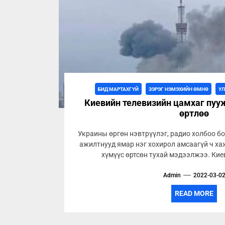
БИД МАРТАХГҮЙ
ЗЭРЭГ НЭМЭХИЙН ӨМНӨ
УЛ
Киевийн телевизийн цамхаг пуу
өртлөө
Украины өргөн нэвтрүүлэг, радио холбоо б
ажилтнууд ямар нэг хохирол амсаагүй ч ха
хүмүүс өртсөн тухай мэдээлжээ. Киев
Admin
2022-03-0
READ MORE