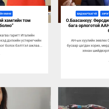
ИЙН ӨМНӨ
БИД МАРТАХГҮЙ
ЗЭРЭ
ий хамгийн том
О.Баасанхүү: Өөрсди
болно”
бага орлоготой ААН
хагва гаригт Италийн
эхэд дэлхийн устөрөгчийн
АН-ын хуулийн зөвлөх О
эг болох бэлтгэл ажлаа...
бусаар цагдан хорих, мөр
хянан шийдвэрлэх
7