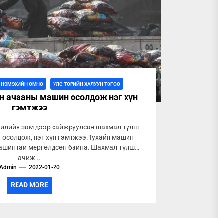
Г НЭМЭХИЙН ӨМНӨ
УЛС ТӨРИЙН ХАЛУУН ТОГОО
н ачааны машин осолдож нэг хүн
гэмтжээ
чилийн зам дээр сайжруулсан шахмал түлш
 осолдож, нэг хүн гэмтжээ.Тухайн машин
машинтай мөргөлдсөн байна. Шахмал түлш
ачиж...
Admin
2022-01-20
READ MORE