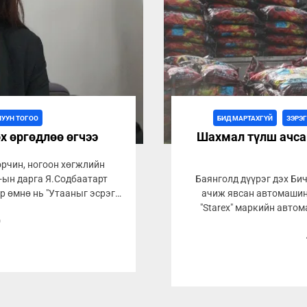
ЛУУН ТОГОО
БИД МАРТАХГҮЙ
ЗЭРЭ
х өргөдлөө өгчээ
Шахмал түлш ачса
рчин, ногоон хөгжлийн
-ын дарга Я.Содбаатарт
Баянголд дүүрэг дэх Би
р өмнө нь "Утааныг эсрэг
ачиж явсан автомашин
"Starex" маркийн авто
0