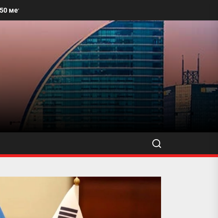
элх талбайг угааж, өнгө үзэмжийг сайжруулахыг уриалжээ