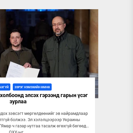
АХГҮЙ
ЗЭРЭГ НЭМЭХИЙН ӨМНӨ
холбоонд элсэх гэрээнд гарын үсэг
зурлаа
ндох зэвсэгт мөргөлдөөнийг эв найрамдлаар
лтгүй болжээ. Эл хэлэлцээрээр Украины
"Ямар ч газар нутгаа тасалж өгөхгүй бөгөөд
ОХУ-ыг...