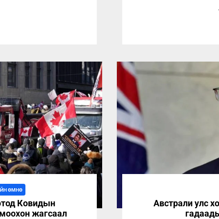
1
ИЙН ӨМНӨ
отод Ковидын
Австрали улс х
омоохон жагсаал
гадаады