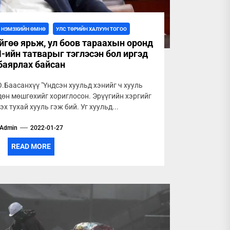
Г НЭМЭХИЙН ӨМНӨ
УЛС ТӨРИЙН ХАЛУУН ТОГОО
йгөө ярьж, ул боов тараахын оронд
-ийн татварыг тэглэсэн бол иргэд
баярлах байсан
.Баасанхүү "Үндсэн хуульд хэнийг ч хууль
дөн мөшгөхийг хориглосон. Эрүүгийн хэргийг
 тухай хууль гэж бий. Уг хуульд...
Admin
2022-01-27
READ MORE