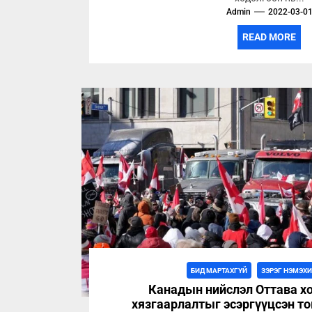
Admin
2022-03-0
READ MORE
БИД МАРТАХГҮЙ
ЗЭРЭГ НЭМЭХ
Канадын нийслэл Оттава х
хязгаарлалтыг эсэргүүцсэн т