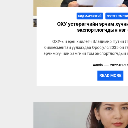
БИД МАРТАХГҮЙ
ЗЭРЭГ НЭМЭХ
ОХУ устөрөгчийн эрчим хүчн
экспортлогчдын нэг 
ОХУ-ын ерөнхийлөгч Владимир Путин Л
бизнесментэй уулзахдаа Орос улс 2035 он г
эрчим хүчний хамгийн том экспортлогчдын н
Admin
2022-01-2
READ MORE