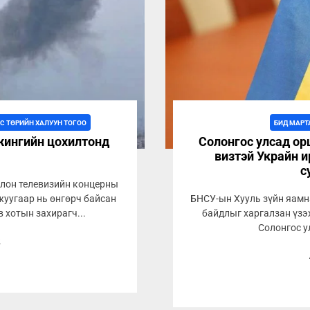
С ТӨРИЙН ХАЛУУН ТОГОО
БИД МАРТ
жингийн цохилтонд
Солонгос улсад ор
визтэй Украйн и
с
олон телевизийн концерны
жуугаар нь өнгөрч байсан
БНСУ-ын Хууль зүйн яамна
 хотын захирагч...
байдлыг харгалзан үзэ
Солонгос у
2