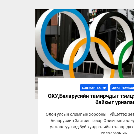
БИД МАРТАХГҮЙ
ЗЭРЭГ НЭМЭХ
ОХУ,Беларусийн тамирчдыг тэмц
байхыг уриала
Олон улсын олимпын хорооны Гүйцэтгэх зө
Беларусийн Засгийн газар Олимпын эвлэ
улмаас үүсээд буй хүндрэлийн талаар да
хөдөлгөөн нь...