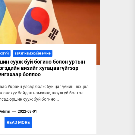
АХГҮЙ
ЗЭРЭГ НЭМЭХИЙН ӨМНӨ
шин сууж буй богино болон уртын
ргэдийн визийг хугацаагүйгээр
унгахаар боллоо
ас Украйн улсад болж буй цаг үеийн нөхцөл
ж энэхүү байдал намжиж, аюулгүй болтол
лсад оршин сууж буй богино...
Admin
2022-03-01
READ MORE