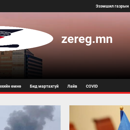
Эзэмшил газрын 50 метр хүрт
zereg.mn
эхийн өмнө
Бид мартахгүй
Лайв
COVID