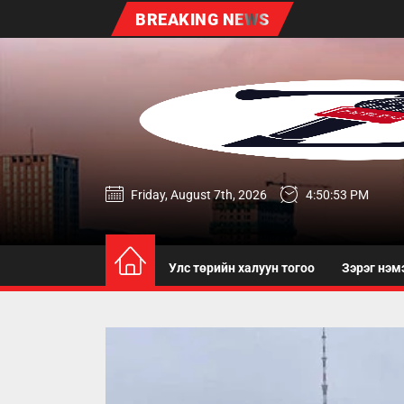
Skip
BREAKING NEWS
to
the
content
zereg.mn
Friday, August 7th, 2026
4:50:54 PM
Улс төрийн халуун тогоо
Зэрэг нэм