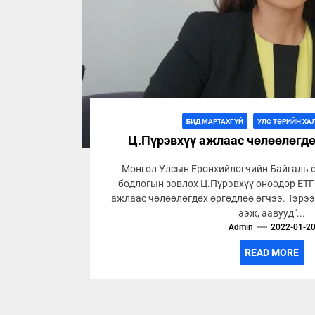
БИД МАРТАХГҮЙ
УЛС ТӨРИЙН ХА
Ц.Пүрэвхүү ажлаас чөлөөлөгдө
Монгол Улсын Ерөнхийлөгчийн Байгаль о
бодлогын зөвлөх Ц.Пүрэвхүү өнөөдөр ЕТГ
ажлаас чөлөөлөгдөх өргөдлөө өгчээ. Тэрээ
ээж, аавууд"...
Admin
2022-01-2
READ MORE