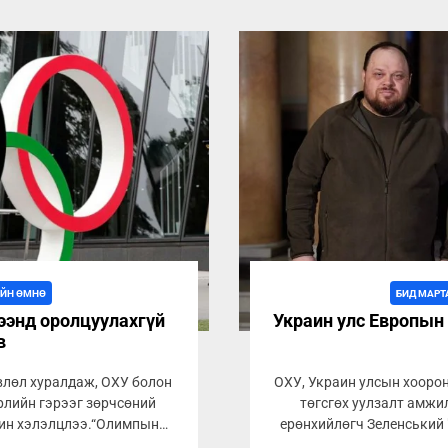
ИЙН ӨМНӨ
БИД МАРТ
ээнд оролцуулахгүй
Украин улс Европын 
в
влөл хуралдаж, ОХУ болон
ОХУ, Украин улсын хооро
рлийн гэрээг зөрчсөний
төгсгөх уулзалт амжи
хин хэлэлцлээ.“Олимпын
ерөнхийлөгч Зеленський 