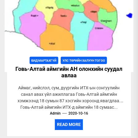
БИД МАРТАХГҮЙ
УЛС ТӨРИЙН ХАЛУУН ТОГОО
Говь-Алтай аймгийн АН олонхийн суудал
авлаа
Аймаг, нийслэл, сум, дүүргийн ИТХ-ын сонгуулийн
санал авах үйл ажиллагаа Говь-Алтай аймгийн
хэмжээнд 18 сумын 87 хэсгийн хороонд явагдлаа.
Говь-Алтай аймгийн ИТХ-д аймгийн 18 сумаас...
Admin
2020-10-16
READ MORE