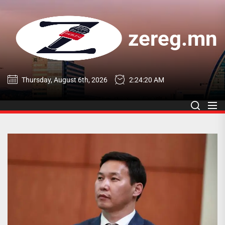
Skip
to
the
zereg.mn
content
zereg.mn
Thursday, August 6th, 2026
2:24:20 AM