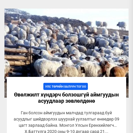
УЛС ТӨРИЙН ХАЛУУН ТОГОО
Өвөлжилт хүндэрч болзошгүй аймгуудын
асуудлаар зөвлөлдөнө
Ган болсон аймгуудын малчдад тулгараад буй
асуудлыг шийдвэрлэх шуурхай уулзалтыг өнөөдөр 09
цагт зарлаад байна. Монгол Улсын Ерөнхийлөгч
Х.Баттулга 2020 оны 9-10 дугаар сард 21...