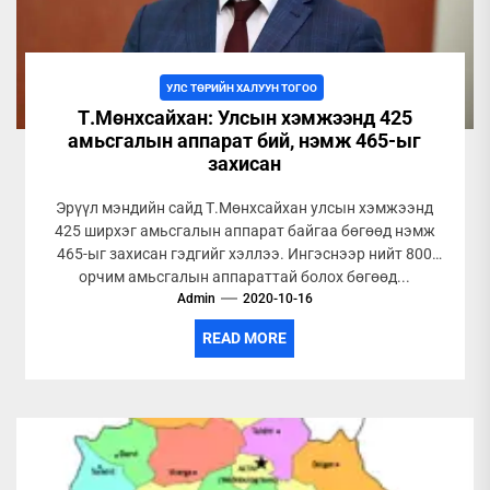
УЛС ТӨРИЙН ХАЛУУН ТОГОО
Т.Мөнхсайхан: Улсын хэмжээнд 425
амьсгалын аппарат бий, нэмж 465-ыг
захисан
Эрүүл мэндийн сайд Т.Мөнхсайхан улсын хэмжээнд
425 ширхэг амьсгалын аппарат байгаа бөгөөд нэмж
465-ыг захисан гэдгийг хэллээ. Ингэснээр нийт 800
орчим амьсгалын аппараттай болох бөгөөд...
Admin
2020-10-16
READ MORE