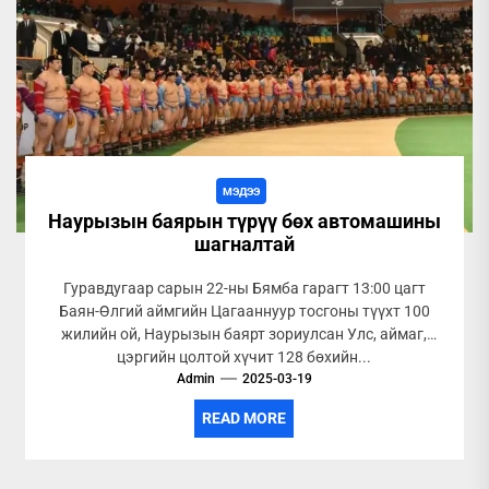
МЭДЭЭ
Наурызын баярын түрүү бөх автомашины
шагналтай
Гуравдугаар сарын 22-ны Бямба гарагт 13:00 цагт
Баян-Өлгий аймгийн Цагааннуур тосгоны түүхт 100
жилийн ой, Наурызын баярт зориулсан Улс, аймаг,
цэргийн цолтой хүчит 128 бөхийн...
Admin
2025-03-19
READ MORE