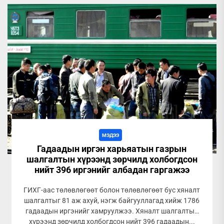
МЭДЭЭ
Гадаадын иргэн харьяатын газрын
шалгалтын хүрээнд зөрчилд холбогдсон
нийт 396 иргэнийг албадан гаргажээ
ГИХГ-аас төлөвлөгөөт болон төлөвлөгөөт бус хяналт
шалгалтыг 81 аж ахуй, нэгж байгууллагад хийж 1786
гадаадын иргэнийг хамруулжээ. Хяналт шалгалтын
хүрээнд зөрчилд холбогдсон нийт 396 гадаадын...