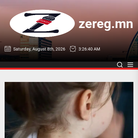
Skip
to
the
zereg.mn
content
zereg.mn
Saturday, August 8th, 2026
3:26:41 AM