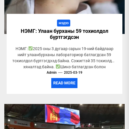
МЭДЭЭ
НЭМГ: Улаан бурханы 59 тохиолдол
бүртгэгдсэн
НЭМГ:
2025 оны 3 дугаар сарын 19-ний байдлаар
нийт улаанбурханы лабораториор батлагдсан 59
тохиолдол бүртгэгдээд байна. Сэжигтэй 35 тохиолдол
хяналтад байна.
Шинэ батлагдсан болон
Admin
сэжигтэй...
2025-03-19
READ MORE