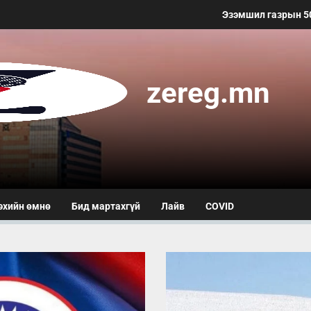
Эзэмшил газрын 50 мет
zereg.mn
эхийн өмнө
Бид мартахгүй
Лайв
COVID