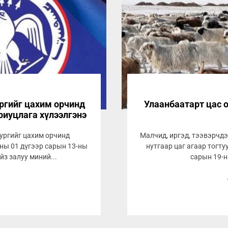
ургийг цахим орчинд
Улаанбаатарт цас о
риуцлага хүлээлгэнэ
зургийг цахим орчинд
Малчид, иргэд, тээвэрчдэ
ны 01 дүгээр сарын 13-ны
нутгаар цаг агаар тогту
йз залуу миний...
сарын 19-ни
9