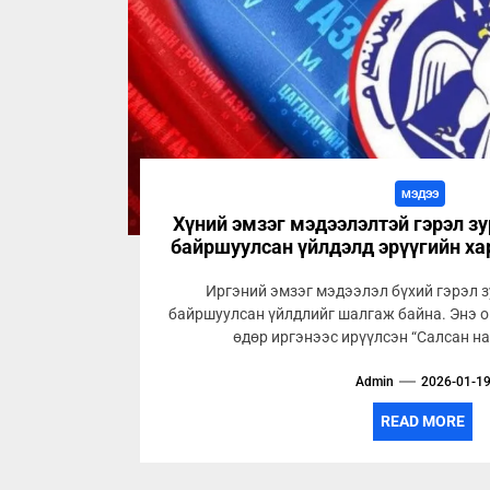
МЭДЭЭ
Хүний эмзэг мэдээлэлтэй гэрэл з
байршуулсан үйлдэлд эрүүгийн ха
Иргэний эмзэг мэдээлэл бүхий гэрэл 
байршуулсан үйлдлийг шалгаж байна. Энэ о
өдөр иргэнээс ирүүлсэн “Салсан на
Admin
2026-01-1
READ MORE