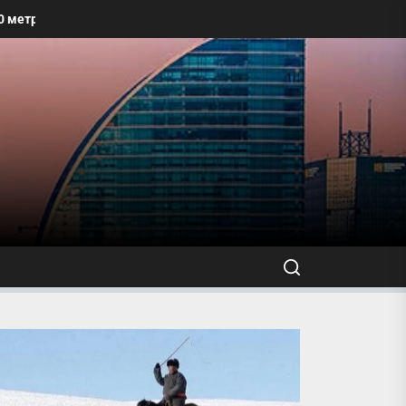
р хүртэлх талбайг угааж, өнгө үзэмжийг сайжруулахыг уриалжээ