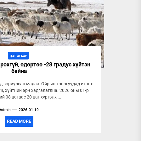
ЦАГ АГААР
рохгүй, өдөртөө -28 градус хүйтэн
байна
д зориулсан мэдээ: Ойрын хоногуудад ихэнх
ун, хүйтний эрч хадгалагдна. 2026 оны 01-р
й 08 цагаас 20 цаг хүртэлх ...
Admin
2026-01-19
READ MORE