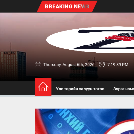
Skip
BREAKING NEWS
to
the
content
zereg.mn
Thursday, August 6th, 2026
7:19:40 PM
Улс төрийн халуун тогоо
Зэрэг нэм