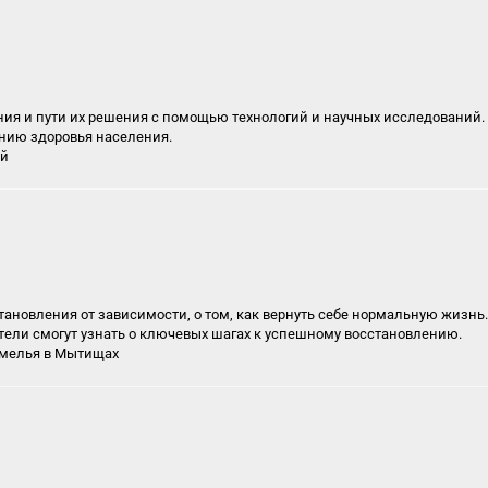
 и пути их решения с помощью технологий и научных исследований. В
нию здоровья населения.
ой
тановления от зависимости, о том, как вернуть себе нормальную жизнь
ели смогут узнать о ключевых шагах к успешному восстановлению.
хмелья в Мытищах