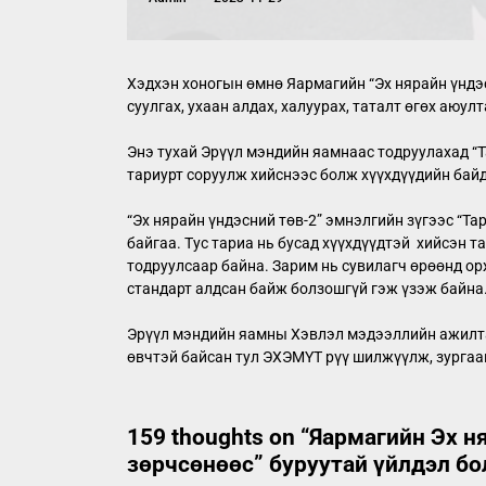
Хэдхэн хоногын өмнө Яармагийн “Эх нярайн үндэс
суулгах, ухаан алдах, халуурах, таталт өгөх аюу
Энэ тухай Эрүүл мэндийн яамнаас тодруулахад “Та
тариурт соруулж хийснээс болж хүүхдүүдийн байд
“Эх нярайн үндэсний төв-2” эмнэлгийн зүгээс “
байгаа. Тус тариа нь бусад хүүхдүүдтэй хийсэн т
тодруулсаар байна. Зарим нь сувилагч өрөөнд ор
стандарт алдсан байж болзошгүй гэж үзэж байна
Эрүүл мэндийн яамны Хэвлэл мэдээллийн ажилтан 
өвчтэй байсан тул ЭХЭМҮТ рүү шилжүүлж, зургаан
159 thoughts on “
Яармагийн Эх ня
зөрчсөнөөс” буруутай үйлдэл бо