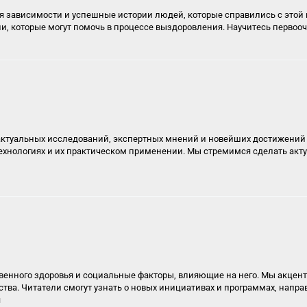
я зависимости и успешные истории людей, которые справились с этой
ии, которые могут помочь в процессе выздоровления. Научитесь перво
ктуальных исследований, экспертных мнений и новейших достижений 
ехнологиях и их практическом применении. Мы стремимся сделать ак
венного здоровья и социальные факторы, влияющие на него. Мы акцен
тва. Читатели смогут узнать о новых инициативах и программах, напр
я