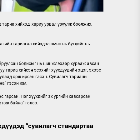
д тариа хийхэд хариу урвал үзүүлж бөөлжих,
цагийн тариагаа хийхдээ өмнө нь бүгдийг нь
айруулсан бодисыг нь шинжлэхээр хурааж авсан
уу тариа хийсэн эсэхийг хүүхдүүдийн эцэг, эхээс
уулаад орж ирсэн гэсэн. Сувилагч тарианы
на” гэсэн юм.
 гарсан. Нэг хүүхдийг эх ургийн хавсарсан
втэж байна” гэлээ.
хдүүдэд “сувилагч стандартаа