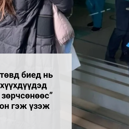
төвд биед нь
 хүүхдүүдэд
 зөрчсөнөөс”
сон гэж үзэж