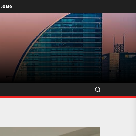
талбайг угааж, өнгө үзэмжийг сайжруулахыг уриалжээ