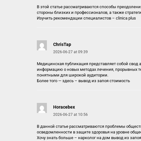
В этой статье рассматриваются способы преодолени
стороны близких и профессионалов, а также стратег
Изучить рекомендации специалистов –
clinica plus
ChrisTap
2026-06-27 at 09:39
Медицинская публикация представляет собой свод а
информацию о новых методах лечения, прорывных т
понятными для широкой аудитории.
Более того — здесь –
вывод из запоя стоимость
Horacebex
2026-06-27 at 10:56
В данной статье рассматриваются проблемы общест
осведомленности в защите здоровья на уровне общес
Хочу знать больше –
нарколог на дом вывод из запо