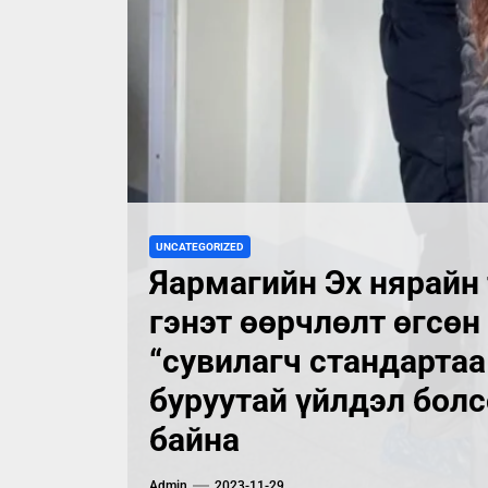
UNCATEGORIZED
Яармагийн Эх нярайн 
гэнэт өөрчлөлт өгсөн
“сувилагч стандартаа
буруутай үйлдэл бол
байна
Admin
2023-11-29