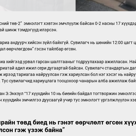
ний төв-2” эмнэлэгт хэвтэн эмчлүүлж байсан 0-2 насны 17 хүүхдэ
лтай шинж тэмдэгүүд илэрсэн.
риа андуурч хийсэн зүйл байхгүй. Сувилагч нь шөнийн 12:00 цагт 
ал өөрчлөгдсөн” гэсэн тайлбар өгсөн.
Тариа хийгээд урвал гарсан шалтгааныг тодруулахаар ажилласан. Н
ариатай адил ижил сери дугаартай байсан. Сувилагч стандартын даг
ж ирээд тариагаа найруулсан гэж хариулсан бол нэг хэсэг нь найр
. Тус сувилагчид хариуцлага тооцохоор чанарын алба ажиллаж бай
Э.Энхзул “17 хүүхдийн 10 нь биеийн байдал тогтворжин эмнэлгээс
 хүүхдийн эмчилгээ дуусаагүй учир тус эмнэлэгт үргэлжлүүлэн хэ
райн төвд биед нь гэнэт өөрчлөлт өгсөн хүү
лсон гэж үзэж байна
”