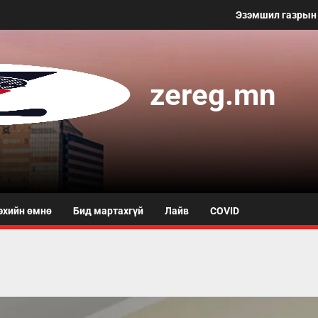
Эзэмшил газрын 50 метр хүртэлх 
zereg.mn
эхийн өмнө
Бид мартахгүй
Лайв
COVID