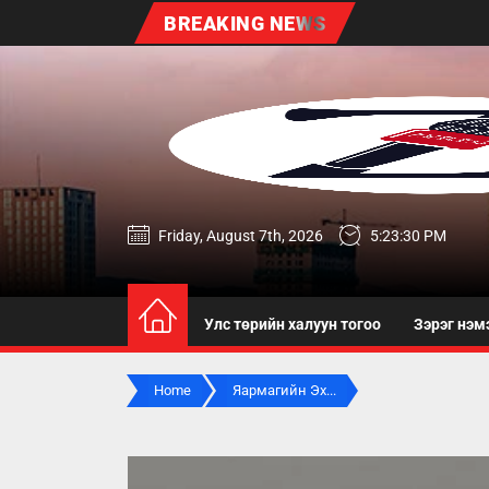
Skip
BREAKING NEWS
to
the
content
zereg.mn
Friday, August 7th, 2026
5:23:32 PM
Улс төрийн халуун тогоо
Зэрэг нэм
Home
Яармагийн Эх...