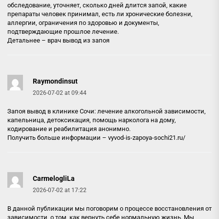
обследование, уточняет, сколько дней длится запой, какие
препараты человек принимал, есть ли хронические болезни,
аллергии, ограничения по здоровью и документы,
подтверждающие прошлое лечение.
Детальнее –
врач вывод из запоя
Raymondinsut
2026-07-02 at 09:44
Запоя вывод в клинике Сочи: лечение алкогольной зависимости,
капельница, детоксикация, помощь нарколога на дому,
кодирование и реабилитация анонимно.
Получить больше информации –
vyvod-is-zapoya-sochi21.ru/
CarmelogliLa
2026-07-02 at 17:22
В данной публикации мы поговорим о процессе восстановления от
зависимости, о том, как вернуть себе нормальную жизнь. Мы