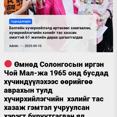
ГАДААД МЭДЭЭ
Бэлгийн хүчирхийлэлд өртөхөөс хамгаалан,
хүчирхийлэгчийн хэлийг тас хазсан
эмэгтэй 61 жилийн дараа цагаатгагдав
Admin
2025-09-10
Өмнөд Солонгосын иргэн
Чой Мал-жа 1965 онд бусдад
хүчиндүүлэхээс өөрийгөө
аврахын тулд
хүчирхийлэгчийн хэлийг тас
хазаж гэмтэл учруулсан
хэрэгт буруутгагдан ял