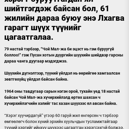
шийтгэгдэж байсан бол, 61
жилийн дараа буюу энэ Лхагва
гарагт шүүх түүнийг
цагаатгалаа.
79 настай тэрбээр, “Чой Мал-жа би эцэст нь гэм буруугүй
боллоо!” гэж Пусан хотын дүүргийн шүүхийн шийдвэр гарсны
дараа чанга дуугаар мэдэгджээ.
Шүүхийн дүгнэлтээр, түүний үйлдэл нь өөрийгөө хамгаалсан
зөвтгөхүйц үйлдэл байсан байна.
1964 оны тавдугаар сарын нэгэн орой, тухайн үед 18 настай
байсан Чой Мал-жа хүчирхийлэлд өртөх шахсан ч
хүчирхийлэгчийн хэлийг тас хазан шүүхээс ял авсан байна.
“Хэрэг хуучирдагүй” үгээр 60 гаруй жил өнгөрсөн ч тэрбээр
өмгөөлөгч болон хүний эрхийн хуульчдын тусламжтайгаар
түүний хэргийг ийнхүү шүүхээс цагаатган хэрэгсэхгүй болжээ.