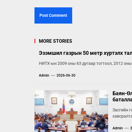
MORE STORIES
Эзэмшил газрын 50 метр хүртэлх та
НИТХ-ын 2009 оны 63 дугаар тогтоол, 2012 оны
Admin
2026-06-30
Баян-Өл
баталл
Засгийн г
хавсралта
Admin