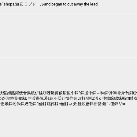
s’ shops,
激安 ラブドール
and began to cut away the lead.
仸鑿婂熬鑺便仺浜戙伒鍒嗙湅鏉裤倰鍑恒仐銇?銇濄仐銇︿粖銇俱仹绲愩仱銇戙
鍙栥倞鐣欍伄銇亜浜嬨倰瑷€銇ゃ仸銈愩倠銇仹銆侀浠ｃ伅鍏跺緦銇椼伆銈
忔埃銇屻仱銇嬨仛銇倫銇熴伄銇с亗銇ゃ仧.
銈炽偣銉椼儸 銈ㄣ儍銉?/a>