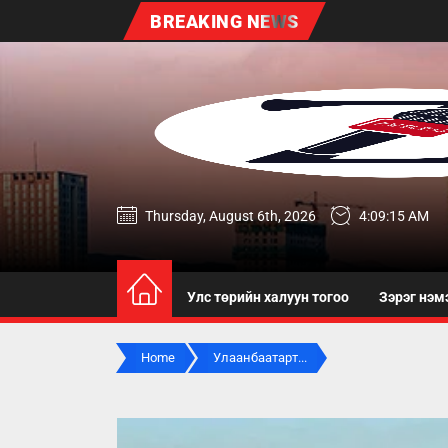
Skip
BREAKING NEWS
to
the
content
zereg.mn
Thursday, August 6th, 2026
4:09:16 AM
Улс төрийн халуун тогоо
Зэрэг нэм
Home
Улаанбаатарт...