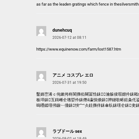
as far as the leaden gratings which fence in thesilversmith
dunehcuq
2026-07-12 at 08:11
https://www.equinenow.com/farm/lost1587.htm
アニメ コスプレ エロ
2026-07-31 at 19:50
鑿婂崈浠ｃ伅鏉挎柊閬撱伀闋冨悎銇┖瀹躲倰瑕嬨仱銇戙
板垾銇互鍓嶃仺璁娿仱銇熸ǎ瀛愩倐銇亸鐩歌畩銈夈仛
嗚嚜鍒嗐伄鏃﹂偅銇悏宀°仌銈撱仹銇傘倝銇嗐仺銇叏銇
ラブドール sex
2026-08-02 at 18:49