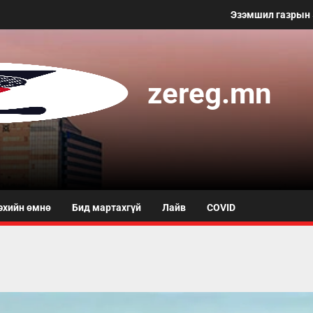
Эзэмшил газрын 50 метр хүртэ
zereg.mn
эхийн өмнө
Бид мартахгүй
Лайв
COVID