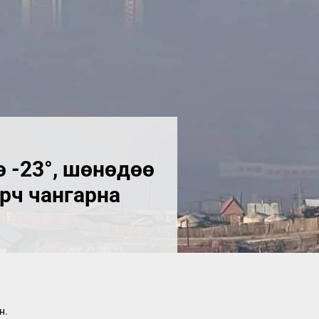
 -23°, шөнөдөө
эрч чангарна
н.