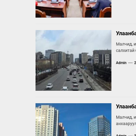
Улаанба
Малчид, и
салхитай 
Admin
Улаанба
Малчид, и
анхааруул
Admin