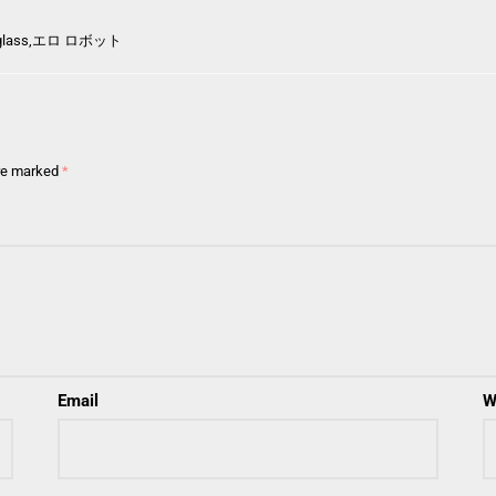
glass,
エロ ロボット
are marked
*
Email
W