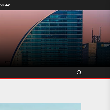
лх талбайг угааж, өнгө үзэмжийг сайжруулахыг уриалжээ