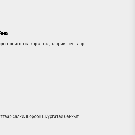
йна
оо, нойтон цас орж, тал, хээрийн нутгаар
утгаар салхи, шороон шуургатай байхыг