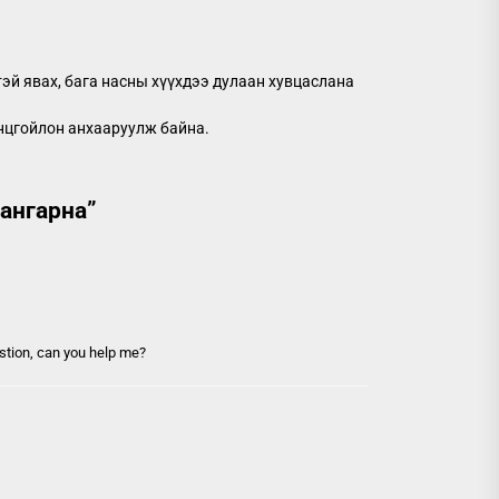
тэй явах, бага насны хүүхдээ дулаан хувцаслана
онцгойлон анхааруулж байна.
чангарна
”
uestion, can you help me?