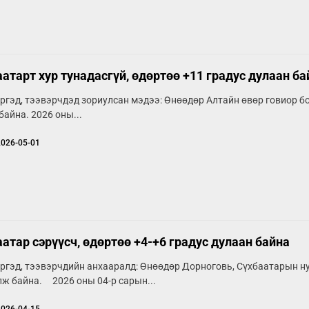
атарт хур тунадасгүй, өдөртөө +11 градус дулаан ба
ргэд, тээвэрчдэд зориулсан мэдээ: Өнөөдөр Алтайн өвөр говиор бор
байна. 2026 оны...
2026-05-01
атар сэрүүсч, өдөртөө +4-+6 градус дулаан байна
ргэд, тээвэрчдийн анхааралд: Өнөөдөр Дорноговь, Сүхбаатарын н
ж байна. 2026 оны 04-р сарын...
2026-04-15