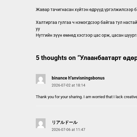
Жавар тачигнасан хүйтэн өдрүүд үргэлжилсээр б
Халтиргаа гулгаа ч нэмэгдсээр байгаа тул настай
уу
Нутгийн зүүн өмнөд хэсгээр цас орж, цасан шуур
5 thoughts on “
Улаанбаатарт өдөр
binance h"anvisningsbonus
2026-07-02 at 18:14
Thank you for your sharing. I am worried that I lack creativ
リアルドール
2026-07-06 at 11:47