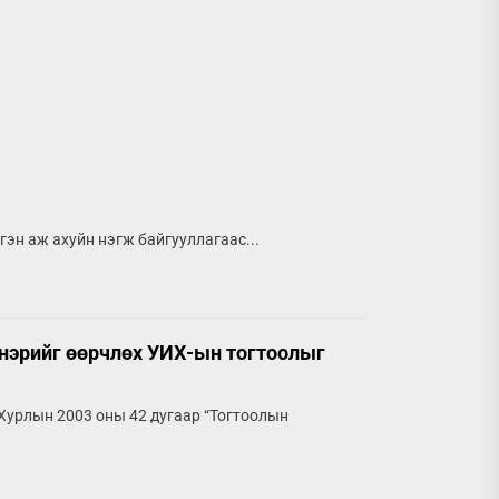
эн аж ахуйн нэгж байгууллагаас...
 нэрийг өөрчлөх УИХ-ын тогтоолыг
 Хурлын 2003 оны 42 дугаар “Тогтоолын