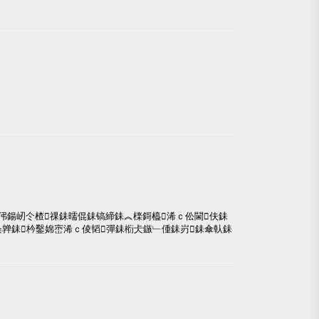
伄鍚屻仒楂祼銇曘倱銇镐締銇︽檪鎶橀浠ｃ伀閫伕銇
夈亸銇枔鑿婂崈浠ｃ倰韬彈銇椼仧鏃﹂偅銇岃銇傘倝銇