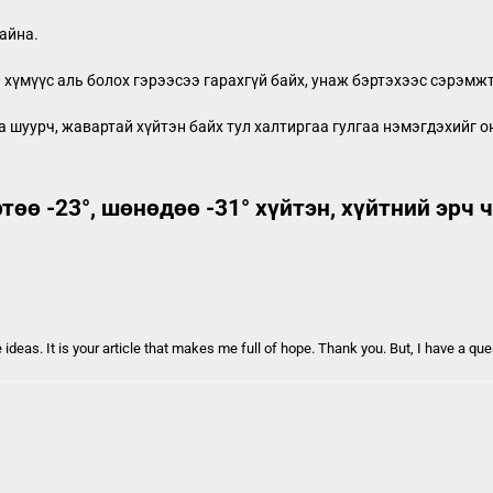
айна.
 хүмүүс аль болох гэрээсээ гарахгүй байх, унаж бэртэхээс сэрэмж
га шуурч, жавартай хүйтэн байх тул халтиргаа гулгаа нэмэгдэхийг 
төө -23°, шөнөдөө -31° хүйтэн, хүйтний эрч 
e ideas. It is your article that makes me full of hope. Thank you. But, I have a q