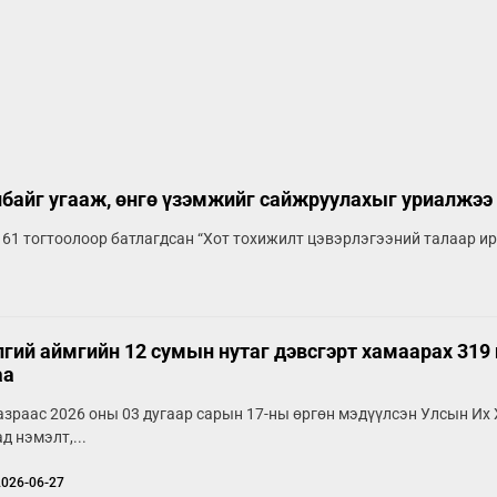
лбайг угааж, өнгө үзэмжийг сайжруулахыг уриалжээ
 61 тогтоолоор батлагдсан “Хот тохижилт цэвэрлэгээний талаар ирг
гий аймгийн 12 сумын нутаг дэвсгэрт хамаарах 319
аа
азраас 2026 оны 03 дугаар сарын 17-ны өргөн мэдүүлсэн Улсын Их
д нэмэлт,...
2026-06-27