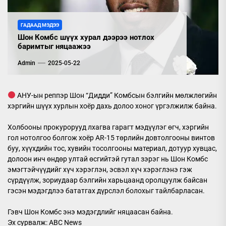
ГАДААД МЭДЭЭ
Шон Комбс шүүх хурал дээрээ нотлох
баримтыг няцаажээ
Admin
2025-05-22
АНУ-ын реппэр Шон “Дидди” Комбсын бэлгийн мөлжлөгийн
хэргийн шүүх хурлын хоёр дахь долоо хоног үргэлжилж байна.
Холбооны прокурорууд лхагва гарагт мэдүүлэг өгч, хэргийн
гол нотолгоо болгож хоёр AR-15 төрлийн довтолгооны винтов
буу, хүүхдийн тос, хувийн тосолгооны материал, дотуур хувцас,
долоон инч өндөр ултай өсгийтэй гутал зэрэг нь Шон Комбс
эмэгтэйчүүдийг хүч хэрэглэн, эсвэл хүч хэрэглэнэ гэж
сүрдүүлж, зориудаар бэлгийн харьцаанд оролцуулж байсан
гэсэн мэдэгдлээ бататгах дүрслэл болохыг тайлбарласан.
Гэвч Шон Комбс энэ мэдэгдлийг няцаасан байна.
Эх сурвалж: ABC News