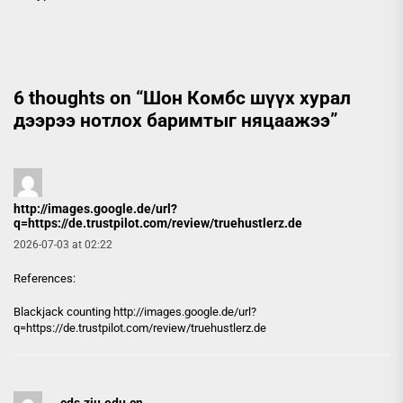
6 thoughts on “
Шон Комбс шүүх хурал
дээрээ нотлох баримтыг няцаажээ
”
http://images.google.de/url?
q=https://de.trustpilot.com/review/truehustlerz.de
2026-07-03 at 02:22
References:
Blackjack counting
http://images.google.de/url?
q=https://de.trustpilot.com/review/truehustlerz.de
cds.zju.edu.cn