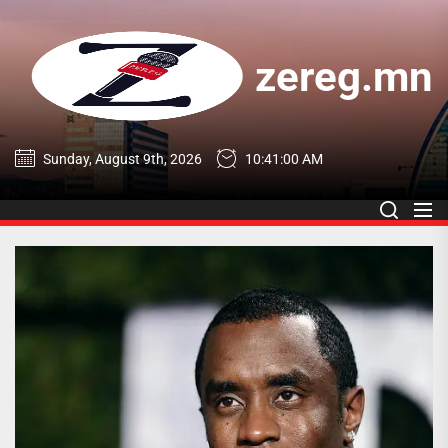
Skip
to
the
zereg.mn
content
zereg.mn
Sunday, August 9th, 2026
10:41:00 AM