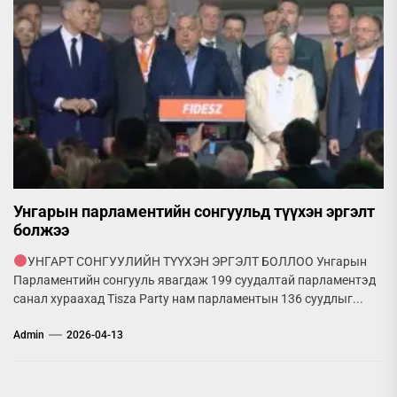
Унгарын парламентийн сонгуульд түүхэн эргэлт
болжээ
УНГАРТ СОНГУУЛИЙН ТҮҮХЭН ЭРГЭЛТ БОЛЛОО Унгарын
Парламентийн сонгууль явагдаж 199 суудалтай парламентэд
санал хураахад Tisza Party нам парламентын 136 суудлыг...
Admin
2026-04-13