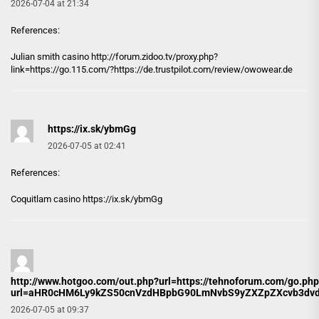
2026-07-04 at 21:34
References:
Julian smith casino
http://forum.zidoo.tv/proxy.php?
link=https://go.115.com/?https://de.trustpilot.com/review/owowear.de
https://ix.sk/ybmGg
2026-07-05 at 02:41
References:
Coquitlam casino
https://ix.sk/ybmGg
http://www.hotgoo.com/out.php?url=https://tehnoforum.com/go.ph
url=aHR0cHM6Ly9kZS50cnVzdHBpbG90LmNvbS9yZXZpZXcvb3dvd
2026-07-05 at 09:37