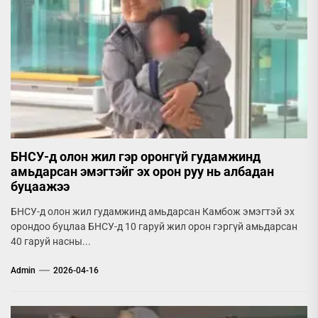
БНСУ-д олон жил гэр оронгүй гудамжинд
амьдарсан эмэгтэйг эх орон руу нь албадан
буцаажээ
БНСУ-д олон жил гудамжинд амьдарсан Камбож эмэгтэй эх
орондоо буцлаа БНСУ-д 10 гаруй жил орон гэргүй амьдарсан
40 гаруй насны...
Admin
2026-04-16