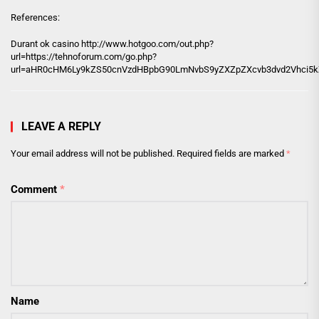
References:
Durant ok casino
http://www.hotgoo.com/out.php?
url=https://tehnoforum.com/go.php?
url=aHR0cHM6Ly9kZS50cnVzdHBpbG90LmNvbS9yZXZpZXcvb3dvd2Vhci5
LEAVE A REPLY
Your email address will not be published.
Required fields are marked
*
Comment
*
Name