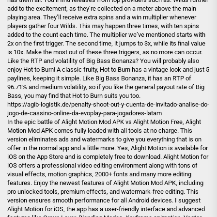
add to the excitement, as they’re collected on a meter above the main
playing area. They’ll receive extra spins and a win multiplier whenever
players gather four Wilds. This may happen three times, with ten spins
added to the count each time. The multiplier we’ve mentioned starts with
2x on the first trigger. The second time, it jumps to 3x, while its final value
is 10x. Make the most out of these three triggers, as no more can occur.
Like the RTP and volatility of Big Bass Bonanza? You will probably also
enjoy Hot to Burn! A classic fruity, Hot to Burn has a vintage look and just 5
paylines, keeping it simple. Like Big Bass Bonanza, it has an RTP of
96.71% and medium volatility, so if you like the general payout rate of Big
Bass, you may find that Hot to Burn suits you too.
https://agib-logistik.de/penalty-shoot-out-y-cuenta-de-invitado-analise-do-
jogo-de-cassino-online-da-evoplay-para-jogadores-latam
In the epic battle of Alight Motion Mod APK vs Alight Motion Free, Alight
Motion Mod APK comes fully loaded with all tools at no charge. This
version eliminates ads and watermarks to give you everything that is on
offer in the normal app and a little more. Yes, Alight Motion is available for
iOS on the App Store and is completely free to download. Alight Motion for
iOS offers a professional video editing environment along with tons of
visual effects, motion graphics, 2000+ fonts and many more editing
features. Enjoy the newest features of Alight Motion Mod APK, including
pro unlocked tools, premium effects, and watermark-free editing. This
version ensures smooth performance for all Android devices. I suggest
Alight Motion for iOS, the app has a user-friendly interface and advanced