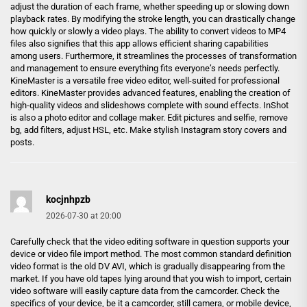
adjust the duration of each frame, whether speeding up or slowing down
playback rates. By modifying the stroke length, you can drastically change
how quickly or slowly a video plays. The ability to convert videos to MP4
files also signifies that this app allows efficient sharing capabilities
among users. Furthermore, it streamlines the processes of transformation
and management to ensure everything fits everyone’s needs perfectly.
KineMaster is a versatile free video editor, well-suited for professional
editors. KineMaster provides advanced features, enabling the creation of
high-quality videos and slideshows complete with sound effects. InShot
is also a photo editor and collage maker. Edit pictures and selfie, remove
bg, add filters, adjust HSL, etc. Make stylish Instagram story covers and
posts.
kocjnhpzb
2026-07-30 at 20:00
Carefully check that the video editing software in question supports your
device or video file import method. The most common standard definition
video format is the old DV AVI, which is gradually disappearing from the
market. If you have old tapes lying around that you wish to import, certain
video software will easily capture data from the camcorder. Check the
specifics of your device, be it a camcorder, still camera, or mobile device,