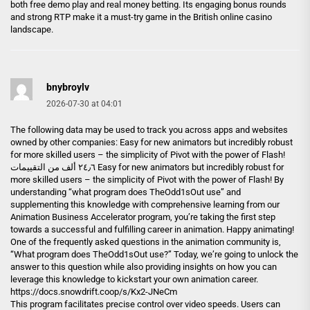
both free demo play and real money betting. Its engaging bonus rounds
and strong RTP make it a must-try game in the British online casino
landscape.
bnybroylv
2026-07-30 at 04:01
The following data may be used to track you across apps and websites
owned by other companies: Easy for new animators but incredibly robust
for more skilled users – the simplicity of Pivot with the power of Flash!
٢٤٫٦ ألف من التقييمات Easy for new animators but incredibly robust for
more skilled users – the simplicity of Pivot with the power of Flash! By
understanding “what program does TheOdd1sOut use” and
supplementing this knowledge with comprehensive learning from our
Animation Business Accelerator program, you’re taking the first step
towards a successful and fulfilling career in animation. Happy animating!
One of the frequently asked questions in the animation community is,
“What program does TheOdd1sOut use?” Today, we’re going to unlock the
answer to this question while also providing insights on how you can
leverage this knowledge to kickstart your own animation career.
https://docs.snowdrift.coop/s/Kx2-JNeCm
This program facilitates precise control over video speeds. Users can