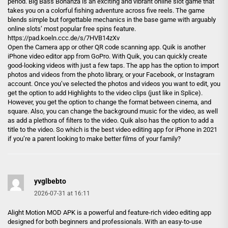
period. Big Bass Bonanza is an exciting and vibrant online slot game that
takes you on a colorful fishing adventure across five reels. The game
blends simple but forgettable mechanics in the base game with arguably
online slots’ most popular free spins feature.
https://pad.koeln.ccc.de/s/7HVB14zXv
Open the Camera app or other QR code scanning app. Quik is another
iPhone video editor app from GoPro. With Quik, you can quickly create
good-looking videos with just a few taps. The app has the option to import
photos and videos from the photo library, or your Facebook, or Instagram
account. Once you’ve selected the photos and videos you want to edit, you
get the option to add Highlights to the video clips (just like in Splice).
However, you get the option to change the format between cinema, and
square. Also, you can change the background music for the video, as well
as add a plethora of filters to the video. Quik also has the option to add a
title to the video. So which is the best video editing app for iPhone in 2021
if you’re a parent looking to make better films of your family?
yvglbebto
2026-07-31 at 16:11
Alight Motion MOD APK is a powerful and feature-rich video editing app
designed for both beginners and professionals. With an easy-to-use