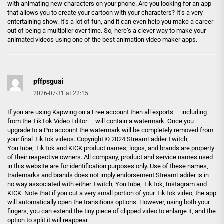
with animating new characters on your phone. Are you looking for an app
that allows you to create your cartoon with your characters? It’s a very
entertaining show. It’s a lot of fun, and it can even help you make a career
out of being a multiplier over time. So, here’s a clever way to make your
animated videos using one of the best animation video maker apps.
pffpsguai
2026-07-31 at 22:15
If you are using Kapwing on a Free account then all exports — including
from the TikTok Video Editor — will contain a watermark. Once you
upgrade to a Pro account the watermark will be completely removed from
your final TikTok videos. Copyright © 2024 StreamLadder.Twitch,
YouTube, TikTok and KICK product names, logos, and brands are property
of their respective owners. All company, product and service names used
in this website are for identification purposes only. Use of these names,
trademarks and brands does not imply endorsement.StreamLadder is in
no way associated with either Twitch, YouTube, TikTok, Instagram and
KICK. Note that if you cut a very small portion of your TikTok video, the app
will automatically open the transitions options. However, using both your
fingers, you can extend the tiny piece of clipped video to enlarge it, and the
option to split it will reappear.