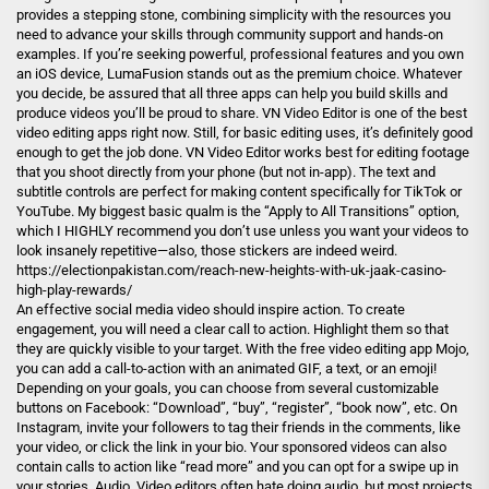
provides a stepping stone, combining simplicity with the resources you
need to advance your skills through community support and hands-on
examples. If you’re seeking powerful, professional features and you own
an iOS device, LumaFusion stands out as the premium choice. Whatever
you decide, be assured that all three apps can help you build skills and
produce videos you’ll be proud to share. VN Video Editor is one of the best
video editing apps right now. Still, for basic editing uses, it’s definitely good
enough to get the job done. VN Video Editor works best for editing footage
that you shoot directly from your phone (but not in-app). The text and
subtitle controls are perfect for making content specifically for TikTok or
YouTube. My biggest basic qualm is the “Apply to All Transitions” option,
which I HIGHLY recommend you don’t use unless you want your videos to
look insanely repetitive—also, those stickers are indeed weird.
https://electionpakistan.com/reach-new-heights-with-uk-jaak-casino-
high-play-rewards/
An effective social media video should inspire action. To create
engagement, you will need a clear call to action. Highlight them so that
they are quickly visible to your target. With the free video editing app Mojo,
you can add a call-to-action with an animated GIF, a text, or an emoji!
Depending on your goals, you can choose from several customizable
buttons on Facebook: “Download”, “buy”, “register”, “book now”, etc. On
Instagram, invite your followers to tag their friends in the comments, like
your video, or click the link in your bio. Your sponsored videos can also
contain calls to action like “read more” and you can opt for a swipe up in
your stories. Audio. Video editors often hate doing audio, but most projects