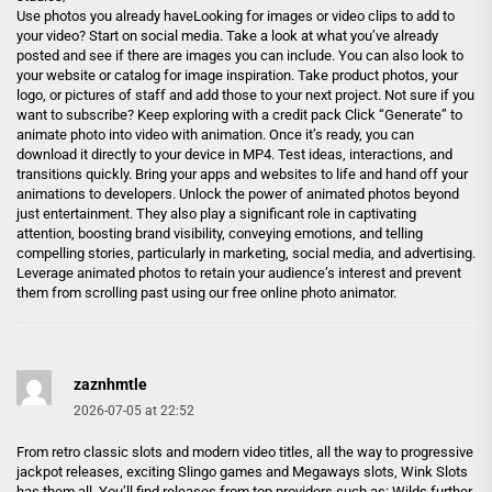
Use photos you already haveLooking for images or video clips to add to
your video? Start on social media. Take a look at what you’ve already
posted and see if there are images you can include. You can also look to
your website or catalog for image inspiration. Take product photos, your
logo, or pictures of staff and add those to your next project. Not sure if you
want to subscribe? Keep exploring with a credit pack Click “Generate” to
animate photo into video with animation. Once it’s ready, you can
download it directly to your device in MP4. Test ideas, interactions, and
transitions quickly. Bring your apps and websites to life and hand off your
animations to developers. Unlock the power of animated photos beyond
just entertainment. They also play a significant role in captivating
attention, boosting brand visibility, conveying emotions, and telling
compelling stories, particularly in marketing, social media, and advertising.
Leverage animated photos to retain your audience’s interest and prevent
them from scrolling past using our free online photo animator.
zaznhmtle
2026-07-05 at 22:52
From retro classic slots and modern video titles, all the way to progressive
jackpot releases, exciting Slingo games and Megaways slots, Wink Slots
has them all. You’ll find releases from top providers such as: Wilds further