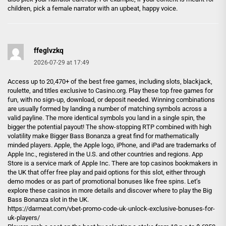
children, pick a female narrator with an upbeat, happy voice.
ffeglvzkq
2026-07-29 at 17:49
Access up to 20,470+ of the best free games, including slots, blackjack,
roulette, and titles exclusive to Casino.org. Play these top free games for
fun, with no sign-up, download, or deposit needed. Winning combinations
are usually formed by landing a number of matching symbols across a
valid payline. The more identical symbols you land in a single spin, the
bigger the potential payout! The show-stopping RTP combined with high
volatility make Bigger Bass Bonanza a great find for mathematically
minded players. Apple, the Apple logo, iPhone, and iPad are trademarks of
Apple Inc., registered in the U.S. and other countries and regions. App
Store is a service mark of Apple Inc. There are top casinos bookmakers in
the UK that offer free play and paid options for this slot, either through
demo modes or as part of promotional bonuses like free spins. Let’s
explore these casinos in more details and discover where to play the Big
Bass Bonanza slot in the UK.
https://darmeat.com/vbet-promo-code-uk-unlock-exclusive-bonuses-for-
uk-players/