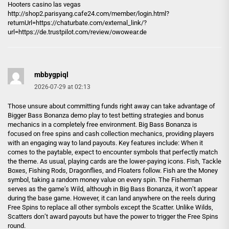
Hooters casino las vegas
http://shop2.parisyang.cafe24.com
/member/login.html?
returnUrl=https://chaturbate.com/external_link/?
url=https://de.trustpilot.com/review/owowear.de
mbbygpiql
2026-07-29 at 02:13
Those unsure about committing funds right away can take advantage of
Bigger Bass Bonanza demo play to test betting strategies and bonus
mechanics in a completely free environment. Big Bass Bonanza is
focused on free spins and cash collection mechanics, providing players
with an engaging way to land payouts. Key features include: When it
comes to the paytable, expect to encounter symbols that perfectly match
the theme. As usual, playing cards are the lower-paying icons. Fish, Tackle
Boxes, Fishing Rods, Dragonflies, and Floaters follow. Fish are the Money
symbol, taking a random money value on every spin. The Fisherman
serves as the game’s Wild, although in Big Bass Bonanza, it won’t appear
during the base game. However, it can land anywhere on the reels during
Free Spins to replace all other symbols except the Scatter. Unlike Wilds,
Scatters don’t award payouts but have the power to trigger the Free Spins
round.