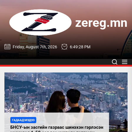
Skip
to
the
zereg.mn
content
zereg.mn
Friday, August 7th, 2026
6:49:29 PM
ГАДААД МЭДЭЭ
БНСУ-ын засгийн газраас шинэхэн гэрлэсэн