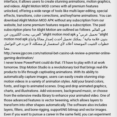
interface, it allows users to create stunning animations, motion graphics,
and videos. Alight Motion MOD comes with all premium features
unlocked, offering a wide range of tools like multi-layer editing, special
effects, transitions, color corrections, and keyframe animations. You can
download Alight Motion MOD APK without any subscription from our
website, but some premium features require a subscription. The paid
subscription plans for Alight Motion are outlined as follows. في العالم
العربي، يبحث الكثيرون عن “alight motion mod apk تحميل عربي” و “alight
motion mod apk بدون علامة مائية”. يمكنك تحميل أحدث إصدار مجانًا واتباع
خطوات التثبيت الموضحة أعلاه. لأي استفسار أو مشكلة، لا تتردد في التواصل
معنا.
http://www.jgscore.com/national-bet-casino-uk-review-a-premier-online-
gaming-destination/
I never knew PowerPoint could do that. I’ll have to play with it at work
tomorrow. Stop Motion Studio is a revolutionary tool that brings real-life
products to life through captivating animations. With its ability to
automatically capture images, users can easily create stunning stop-
motion videos in a variety of animation styles. Add your brand colors,
fonts, and logo to animated scenes. Drag and drop animated graphics,
charts, and illustrations. Add voiceovers, background music, or choose
from the extensive media library to enhance your animated video. One of
those advanced features is vector tweening, which allows layers to
transform into other shapes automatically. The software also includes
layers, filters, and bone-rigging, supportING bitmap and vector images.
Even if you want to pursue a career in the same field, you can experiment