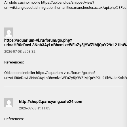
All slots casino mobile
https://up.band.us
/snippet/view?
url=wiki.angloscottishmigration.humanities.manchester.ac.uk/api.php%3Fa
https://aquarium-vl.ru/forum/go.php?
url=aHR0cDovL3Nob3AyLnBhcmlzeWFuZy5jYWZlMjQuY29tL21lbWJ
2026-07-08 at 08:32
References:
Old second neteller
https://aquarium-vl.ru/forum/go.php?
url=aHR0cDovL3Nob3AyLnBhcmlzeWFuZy5jYWZlMjQuY29tL21lbWJlci9sb2
http://shop2.parisyang.cafe24.com
2026-07-08 at 11:05
References: