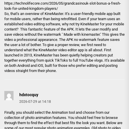
https://technolifecore.com/2026/05/grandcasinouk-slot-bonus-a-fresh-
look-for-united-kingdom-players/
So, that’s an overview of KineMaster. It’s a user-friendly mobile app built
for mobile users, rather than being retrofitted. Even if your team uses an
established video editing software, why not try KineMaster for your mobile
content? This fantastic feature of the APK. It lets the user modify and
save videos without the watermark ‘ Made with kinemaster.’ This gives the
video a professional appearance. The APK no watermark feature saves
the user a lot of bother. To give a proper review, we first need to
understand what the KineMaster video editor app is all about. First
launched in 2013, KineMaster has been quietly helping creators put
together everything from quick TikToks to full YouTube vlogs. It’s available
on both Android and iOS, built for those who prefer editing and posting
videos straight from their phone.
hdxtocquy
2026-07-29 at 14:18
Finally, you should select the Animation tool and choose from our
collection of photo animation features. You should feel free to browse
through them to find the effect that best fits the look you want. Below are
some of our most popular photo animation examples. Old photo to video