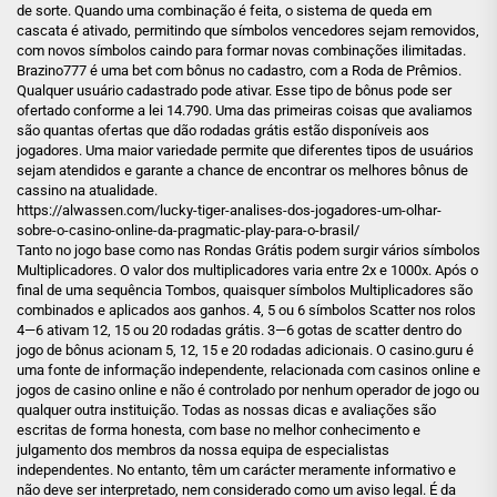
de sorte. Quando uma combinação é feita, o sistema de queda em
cascata é ativado, permitindo que símbolos vencedores sejam removidos,
com novos símbolos caindo para formar novas combinações ilimitadas.
Brazino777 é uma bet com bônus no cadastro, com a Roda de Prêmios.
Qualquer usuário cadastrado pode ativar. Esse tipo de bônus pode ser
ofertado conforme a lei 14.790. Uma das primeiras coisas que avaliamos
são quantas ofertas que dão rodadas grátis estão disponíveis aos
jogadores. Uma maior variedade permite que diferentes tipos de usuários
sejam atendidos e garante a chance de encontrar os melhores bônus de
cassino na atualidade.
https://alwassen.com/lucky-tiger-analises-dos-jogadores-um-olhar-
sobre-o-casino-online-da-pragmatic-play-para-o-brasil/
Tanto no jogo base como nas Rondas Grátis podem surgir vários símbolos
Multiplicadores. O valor dos multiplicadores varia entre 2x e 1000x. Após o
final de uma sequência Tombos, quaisquer símbolos Multiplicadores são
combinados e aplicados aos ganhos. 4, 5 ou 6 símbolos Scatter nos rolos
4—6 ativam 12, 15 ou 20 rodadas grátis. 3—6 gotas de scatter dentro do
jogo de bônus acionam 5, 12, 15 e 20 rodadas adicionais. O casino.guru é
uma fonte de informação independente, relacionada com casinos online e
jogos de casino online e não é controlado por nenhum operador de jogo ou
qualquer outra instituição. Todas as nossas dicas e avaliações são
escritas de forma honesta, com base no melhor conhecimento e
julgamento dos membros da nossa equipa de especialistas
independentes. No entanto, têm um carácter meramente informativo e
não deve ser interpretado, nem considerado como um aviso legal. É da