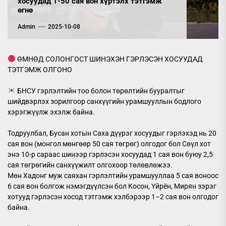
хосуудад 1-50 сая вон хүртэлх тэтгэмж
өгнө
Admin
2025-10-08
ӨМНӨД СОЛОНГОСТ ШИНЭХЭН ГЭРЛЭСЭН ХОСУУДАД
ТЭТГЭМЖ ОЛГОНО
БНСУ гэрлэлтийн тоо болон төрөлтийн бууралтыг
шийдвэрлэх зорилгоор санхүүгийн урамшууллын бодлого
хэрэгжүүлж эхэлж байна.
Тодруулбал, Бусан хотын Саха дүүрэг хосуудыг гэрлэхэд нь 20
сая вон (монгол мөнгөөр 50 сая төгрөг) олгодог бол Сөүл хот
энэ 10-р сараас шинээр гэрлэсэн хосуудад 1 сая вон буюу 2,5
сая төгрөгийн санхүүжилт олгохоор төлөвлөжээ.
Мөн Хадонг муж саяхан гэрлэлтийн урамшууллаа 5 сая воноос
6 сая вон болгож нэмэгдүүлсэн бол Косон, Үйрён, Мирян зэрэг
хотууд гэрлэсэн хосод тэтгэмж хэлбэрээр 1–2 сая вон олгодог
байна.