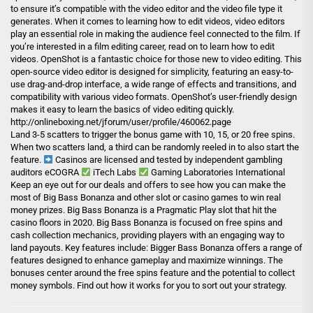
to ensure it’s compatible with the video editor and the video file type it
generates. When it comes to learning how to edit videos, video editors
play an essential role in making the audience feel connected to the film. If
you’re interested in a film editing career, read on to learn how to edit
videos. OpenShot is a fantastic choice for those new to video editing. This
open-source video editor is designed for simplicity, featuring an easy-to-
use drag-and-drop interface, a wide range of effects and transitions, and
compatibility with various video formats. OpenShot’s user-friendly design
makes it easy to learn the basics of video editing quickly.
http://onlineboxing.net/jforum/user/profile/460062.page
Land 3-5 scatters to trigger the bonus game with 10, 15, or 20 free spins.
When two scatters land, a third can be randomly reeled in to also start the
feature.
Casinos are licensed and tested by independent gambling
auditors eCOGRA
iTech Labs
Gaming Laboratories International
Keep an eye out for our deals and offers to see how you can make the
most of Big Bass Bonanza and other slot or casino games to win real
money prizes. Big Bass Bonanza is a Pragmatic Play slot that hit the
casino floors in 2020. Big Bass Bonanza is focused on free spins and
cash collection mechanics, providing players with an engaging way to
land payouts. Key features include: Bigger Bass Bonanza offers a range of
features designed to enhance gameplay and maximize winnings. The
bonuses center around the free spins feature and the potential to collect
money symbols. Find out how it works for you to sort out your strategy.