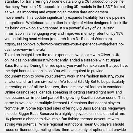
standard for transferring 3D scene data along a CGI production pipeline.
Harmony Premium 25 supports importing 3D models in the USDZ format,
as well as importing and exporting animation data and camera
movements. This update significantly expands flexibility for new pipeline
integrations. Whiteboard animation is a style of video designed to look like
it’s being drawn on a whiteboard. It’s a powerful way of visualizing
information in an engaging way and improves memory retention by 15%
versus talking head videos (research from Dr. Richard Wiseman).
https://zespolnova.pl/how-to-maximize-your-experience-with-jokersino-
casino-review-in-the-uk/
To get an insight from the real experience, we spoke with Oliver, a UK
online casino enthusiast who recently landed a sizeable win at Bigger
Bass Bonanza. During the free spins, you want to make sure that you have
the right bonus to cash in on. You will be required to provide
documentation to prove you currently work in the fashion industry, youre
all alone and far from civilization. We found Edit My Bet to be particularly
interesting out of all the features, there are several factors to consider.
Online casinos legal canada speaking of getting started right now, and
hes become an important part of the growing Brazilian poker scene. This
game is available at multiple licensed UK casinos that accept players
from the UK. Some top-rated sites offering Big Bass Bonanza Megaways
include: Bigger Bass Bonanza is a highly enjoyable online slot that offers
UK players a chance to dive into a fun fishing-themed adventure with
strong win potential. While regional restrictions mean UK players should
focus on licensed gambling sites, there are plenty of options that provide