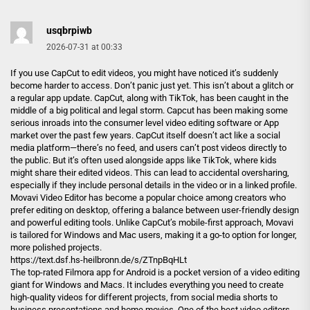
usqbrpiwb
2026-07-31 at 00:33
If you use CapCut to edit videos, you might have noticed it’s suddenly
become harder to access. Don’t panic just yet. This isn’t about a glitch or
a regular app update. CapCut, along with TikTok, has been caught in the
middle of a big political and legal storm. Capcut has been making some
serious inroads into the consumer level video editing software or App
market over the past few years. CapCut itself doesn’t act like a social
media platform—there’s no feed, and users can’t post videos directly to
the public. But it’s often used alongside apps like TikTok, where kids
might share their edited videos. This can lead to accidental oversharing,
especially if they include personal details in the video or in a linked profile.
Movavi Video Editor has become a popular choice among creators who
prefer editing on desktop, offering a balance between user-friendly design
and powerful editing tools. Unlike CapCut’s mobile-first approach, Movavi
is tailored for Windows and Mac users, making it a go-to option for longer,
more polished projects.
https://text.dsf.hs-heilbronn.de/s/ZTnpBqHLt
The top-rated Filmora app for Android is a pocket version of a video editing
giant for Windows and Macs. It includes everything you need to create
high-quality videos for different projects, from social media shorts to
business presentations and home movies. One of the best video editors