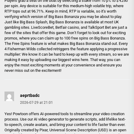
Players grab a seat on the boat by selecting a stake from 10 p c to $ €250
per spin. Any device is suitable for this medium-high volatile trip, where
RTP tops out at 96.71%. Keep in mind, RTP is variable, so it’s worth
verifying which version of Big Bass Bonanza you may be about to play.
Just like Big Bass Splash, Big Bass Bonanza is available at most UK
gambling sites. LiveScoreBet, Betfair casino, and TalkSport Bet are just a
few of the sites that offer this game. Don’t forget to look out for exciting
promos, where you can claim up to 100 free spins on Big Bass Bonanza.
The Free Spins feature is what makes Big Bass Bonanza stand out. Every
4 Fisherman Wilds collected retriggers the feature applying a progressive
multiplier: We know it can be hard to keep up with every stream, so we are
making it easy by uploading our biggest wins here. That way, you can
enjoy the most exciting moments at your convenience and ensure you
never miss out on the excitement!
aeprtbadc
2026-07-29 at 21:01
Yes! Powtoon offers AI-powered tools to streamline your video creation
process. Use our AI video generator to generate scripts, add lifelike text-
to-speech, create avatars, and bring your content to life faster than ever.
Originally created by Pixar, Universal Scene Description (USD) is an open