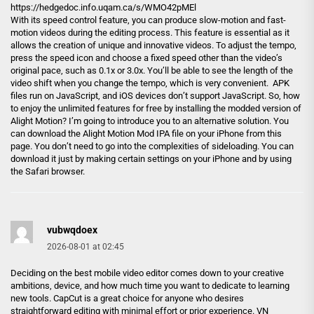
https://hedgedoc.info.uqam.ca/s/WMO42pMEl
With its speed control feature, you can produce slow-motion and fast-
motion videos during the editing process. This feature is essential as it
allows the creation of unique and innovative videos. To adjust the tempo,
press the speed icon and choose a fixed speed other than the video’s
original pace, such as 0.1x or 3.0x. You’ll be able to see the length of the
video shift when you change the tempo, which is very convenient. APK
files run on JavaScript, and iOS devices don’t support JavaScript. So, how
to enjoy the unlimited features for free by installing the modded version of
Alight Motion? I’m going to introduce you to an alternative solution. You
can download the Alight Motion Mod IPA file on your iPhone from this
page. You don’t need to go into the complexities of sideloading. You can
download it just by making certain settings on your iPhone and by using
the Safari browser.
vubwqdoex
2026-08-01 at 02:45
Deciding on the best mobile video editor comes down to your creative
ambitions, device, and how much time you want to dedicate to learning
new tools. CapCut is a great choice for anyone who desires
straightforward editing with minimal effort or prior experience. VN