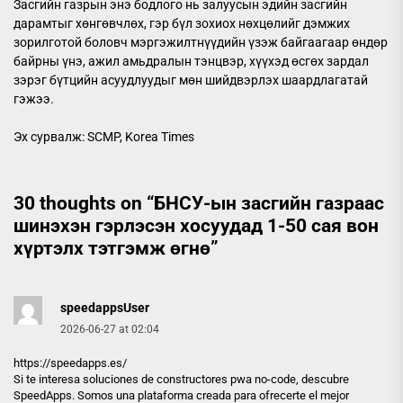
Засгийн газрын энэ бодлого нь залуусын эдийн засгийн
дарамтыг хөнгөвчлөх, гэр бүл зохиох нөхцөлийг дэмжих
зорилготой боловч мэргэжилтнүүдийн үзэж байгаагаар өндөр
байрны үнэ, ажил амьдралын тэнцвэр, хүүхэд өсгөх зардал
зэрэг бүтцийн асуудлуудыг мөн шийдвэрлэх шаардлагатай
гэжээ.
Эх сурвалж: SCMP, Korea Times
30 thoughts on “
БНСУ-ын засгийн газраас
шинэхэн гэрлэсэн хосуудад 1-50 сая вон
хүртэлх тэтгэмж өгнө
”
speedappsUser
2026-06-27 at 02:04
https://speedapps.es/
Si te interesa soluciones de constructores pwa no-code, descubre
SpeedApps. Somos una plataforma creada para ofrecerte el mejor