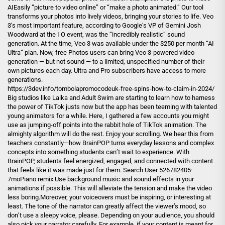
AIEasily “picture to video online” or “make a photo animated.” Our tool
transforms your photos into lively videos, bringing your stories to life. Veo
3’s most important feature, according to Google’s VP of Gemini Josh
Woodward at the I O event, was the “incredibly realistic” sound
generation. At the time, Veo 3 was available under the $250 per month “AI
Ultra” plan. Now, free Photos users can bring Veo 3-powered video
generation — but not sound — to a limited, unspecified number of their
own pictures each day. Ultra and Pro subscribers have access to more
generations.
https://3dev.info/tombolapromocodeuk-free-spins-how-to-claim-in-2024/
Big studios like Laika and Adult Swim are starting to learn how to harness
the power of TikTok justs now but the app has been teeming with talented
young animators for a while. Here, I gathered a few accounts you might
use as jumping-off points into the rabbit hole of TikTok animation. The
almighty algorithm will do the rest. Enjoy your scrolling. We hear this from
teachers constantly—how BrainPOP turns everyday lessons and complex
concepts into something students can’t wait to experience. With
BrainPOP, students feel energized, engaged, and connected with content
that feels like it was made just for them. Search User 526782405·
7moPiano remix Use background music and sound effects in your
animations if possible. This will alleviate the tension and make the video
less boring.Moreover, your voiceovers must be inspiring, or interesting at
least. The tone of the narrator can greatly affect the viewer’s mood, so
don’t use a sleepy voice, please. Depending on your audience, you should
also pick your narrator carefully. For example, if your content is meant for