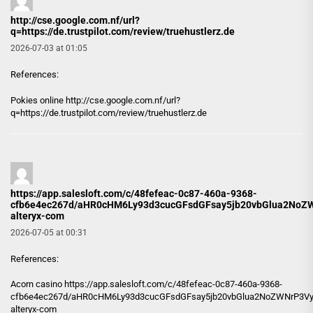
http://cse.google.com.nf/url?
q=https://de.trustpilot.com/review/truehustlerz.de
2026-07-03 at 01:05
References:
Pokies online
http://cse.google.com.nf/url?
q=https://de.trustpilot.com/review/truehustlerz.de
https://app.salesloft.com/c/48fefeac-0c87-460a-9368-
cfb6e4ec267d/aHR0cHM6Ly93d3cucGFsdGFsay5jb20vbGlua2NoZ
alteryx-com
2026-07-05 at 00:31
References:
Acorn casino
https://app.salesloft.com/c/48fefeac-0c87-460a-9368-
cfb6e4ec267d/aHR0cHM6Ly93d3cucGFsdGFsay5jb20vbGlua2NoZWNrP3Vy
alteryx-com