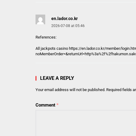
en.lador.co.kr
2026-07-08 at 05:46
References:
All jackpots casino https://
en.lador.co.kr
/member/login.ht
noMemberOrder=&returnUrl=http%3a%2f%2fhakumon.saku
LEAVE A REPLY
Your email address will not be published.
Required fields 
Comment
*