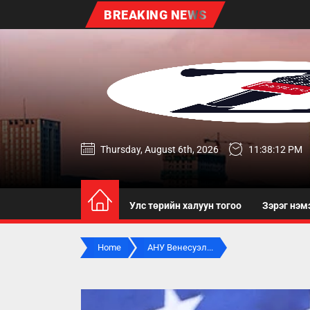
Skip
BREAKING NEWS
to
the
content
zereg.mn
Thursday, August 6th, 2026
11:38:13 PM
Улс төрийн халуун тогоо
Зэрэг нэм
Home
АНУ Венесуэл...