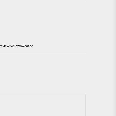
Freview%2Fowowear.de