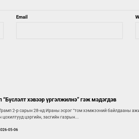
Email
W
 “Бүслэлт хэвээр үргэлжилнэ” гэж мэдэгдэв
Трамп 2-р сарын 28-нд Ираны эсрэг “том хэмжээний байлдааны аж
 цохилтууд цэргийн, засгийн газрын...
2026-05-06