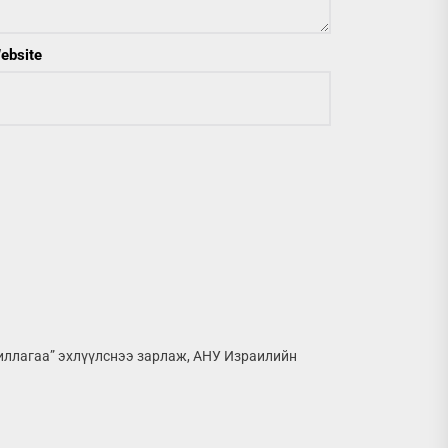
ebsite
иллагаа” эхлүүлснээ зарлаж, АНУ Израилийн