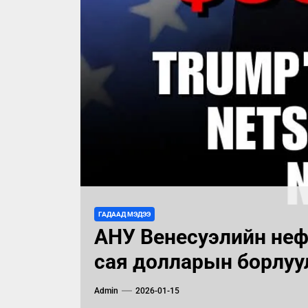
ГАДААД МЭДЭЭ
АНУ Венесуэлийн неф
сая долларын борлуу
Admin
2026-01-15