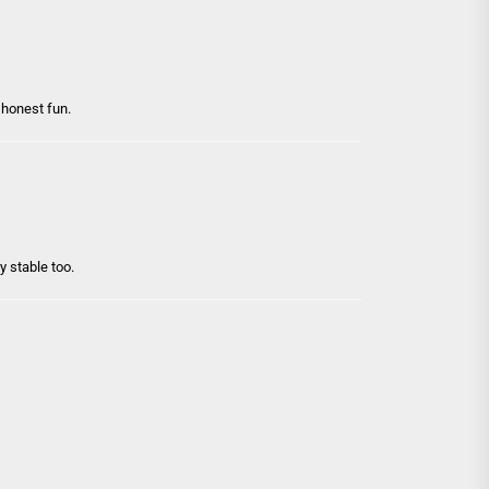
 honest fun.
 stable too.