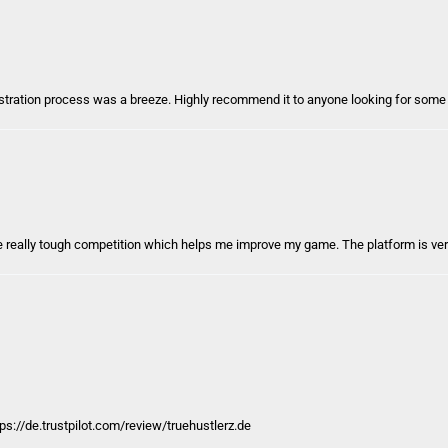
egistration process was a breeze. Highly recommend it to anyone looking for some
eally tough competition which helps me improve my game. The platform is very
ps://de.trustpilot.com/review/truehustlerz.de