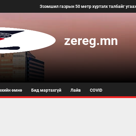
Эзэмшил газрын 50 метр хүртэлх талбайг угааж,
zereg.mn
эхийн өмнө
Бид мартахгүй
Лайв
COVID