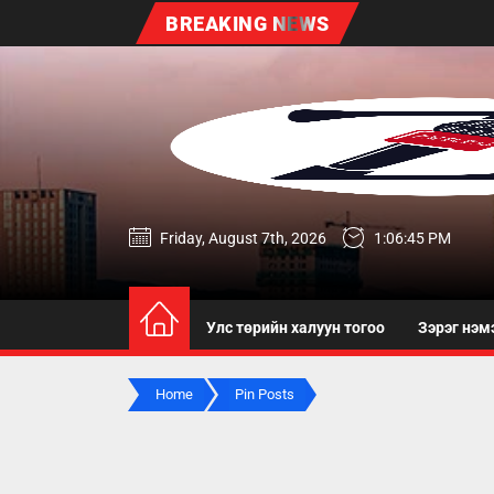
Skip
BREAKING NEWS
to
the
content
zereg.mn
Friday, August 7th, 2026
1:06:45 PM
Улс төрийн халуун тогоо
Зэрэг нэм
Home
Pin Posts