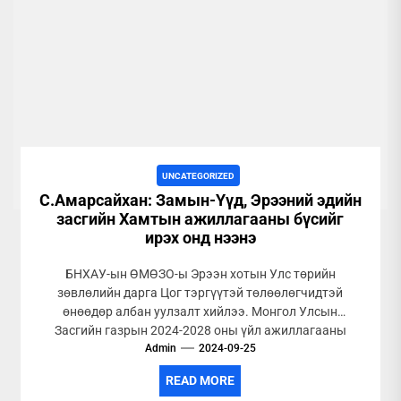
UNCATEGORIZED
С.Амарсайхан: Замын-Үүд, Эрээний эдийн
засгийн Хамтын ажиллагааны бүсийг
ирэх онд нээнэ
БНХАУ-ын ӨМӨЗО-ы Эрээн хотын Улс төрийн
зөвлөлийн дарга Цог тэргүүтэй төлөөлөгчидтэй
өнөөдөр албан уулзалт хийлээ. Монгол Улсын
Засгийн газрын 2024-2028 оны үйл ажиллагааны
мөрийн хөтөлбөрт...
Admin
2024-09-25
READ MORE