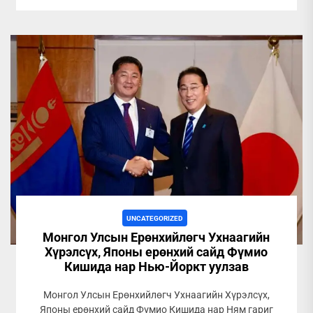
UNCATEGORIZED
Монгол Улсын Ерөнхийлөгч Ухнаагийн
Хүрэлсүх, Японы ерөнхий сайд Фүмио
Кишида нар Нью-Йоркт уулзав
Монгол Улсын Ерөнхийлөгч Ухнаагийн Хүрэлсүх,
Японы ерөнхий сайд Фүмио Кишида нар Ням гариг