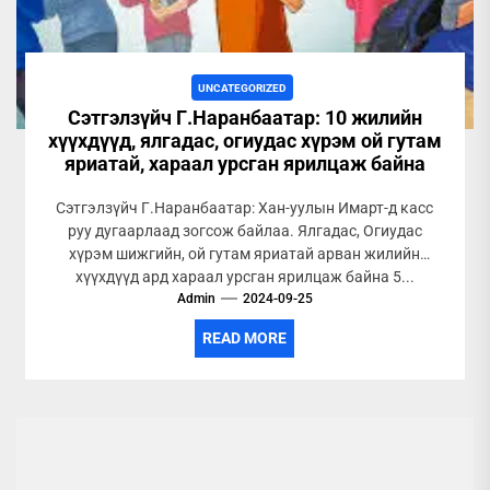
UNCATEGORIZED
Сэтгэлзүйч Г.Наранбаатар: 10 жилийн
хүүхдүүд, ялгадас, огиудас хүрэм ой гутам
яриатай, хараал урсган ярилцаж байна
Сэтгэлзүйч Г.Наранбаатар: Хан-уулын Имарт-д касс
руу дугаарлаад зогсож байлаа. Ялгадас, Огиудас
хүрэм шижгийн, ой гутам яриатай арван жилийн
хүүхдүүд ард хараал урсган ярилцаж байна 5...
Admin
2024-09-25
READ MORE