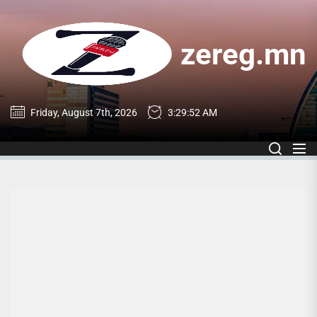
Skip
to
the
zereg.mn
content
zereg.mn
Friday, August 7th, 2026
3:29:52 AM