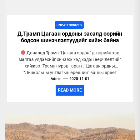
UNCATEGORIZED
Д.Трамп Цагаан ордоны засалд өөрийн
бодсон шинэчлэлтүүдийг хийж байна
Дональд Трамп "Цагаан ордон"-д өөрийн хэв
маягаа үлдээхийг хичээж хэд хэдэн өөрчлөлтийг
хийжээ. Трамп пүрэв гарагт, Цагаан ордны
“Линкольны унтлагын өрөөний” ванны өрөөг
Admin
шинэчлэн...
2025-11-01
READ MORE