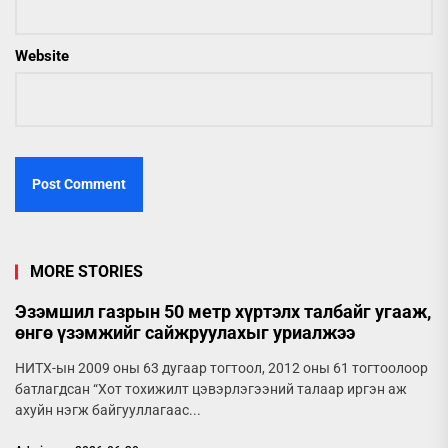
Website
MORE STORIES
Эзэмшил газрын 50 метр хүртэлх талбайг угааж,
өнгө үзэмжийг сайжруулахыг уриалжээ
НИТХ-ын 2009 оны 63 дугаар тогтоол, 2012 оны 61 тогтоолоор
батлагдсан “Хот тохижилт цэвэрлэгээний талаар иргэн аж
ахуйн нэгж байгууллагаас...