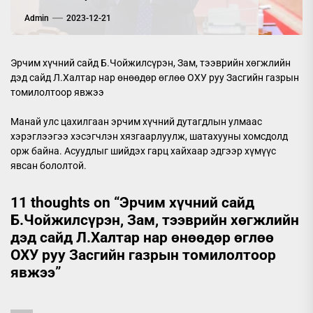
Admin
2023-12-21
Эрчим хүчний сайд Б.Чойжилсүрэн, Зам, тээврийн хөгжлийн
дэд сайд Л.Халтар нар өнөөдөр өглөө ОХУ руу Засгийн газрын
томилолтоор явжээ
Манай улс цахилгаан эрчим хүчний дутагдлын улмаас
хэрэглээгээ хэсэгчлэн хязгаарлуулж, шатахууны хомсдолд
орж байна. Асуудлыг шийдэх гарц хайхаар эдгээр хүмүүс
явсан бололтой.
11 thoughts on “
Эрчим хүчний сайд
Б.Чойжилсүрэн, Зам, тээврийн хөгжлийн
дэд сайд Л.Халтар нар өнөөдөр өглөө
ОХУ руу Засгийн газрын томилолтоор
явжээ
”