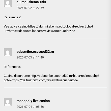
alumni.skema.edu
2026-07-02 at 22:59
References:
Vee quiva casino https://
alumni.skema.edu
/global/redirect.php?
url=https://de.trustpilot.com/review/truehustlerz.de
subscribe.esetnod32.ru
2026-07-03 at 11:40
References:
Casino di sanremo http://
subscribe.esetnod32.ru
/bitrix/redirect.php?
goto=https://de.trustpilot.com/review/truehustlerz.de
monopoly live casino
2026-07-04 at 05:56