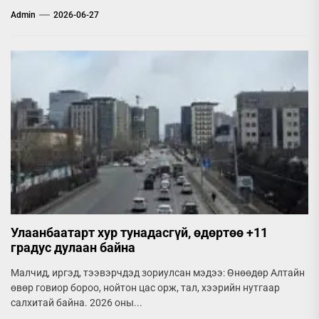
Admin
2026-06-27
Улаанбаатарт хур тунадасгүй, өдөртөө +11
градус дулаан байна
Малчид, иргэд, тээвэрчдэд зориулсан мэдээ: Өнөөдөр Алтайн
өвөр говиор бороо, нойтон цас орж, тал, хээрийн нутгаар
салхитай байна. 2026 оны...