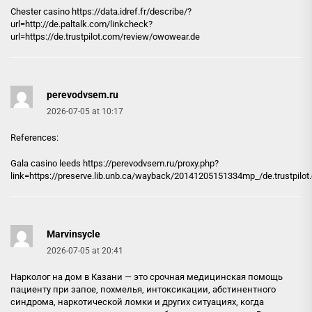
Chester casino
https://data.idref.fr/describe/?
url=http://de.paltalk.com/linkcheck?
url=https://de.trustpilot.com/review/owowear.de
perevodvsem.ru
2026-07-05 at 10:17
References:
Gala casino leeds https://
perevodvsem.ru
/proxy.php?
link=https://preserve.lib.unb.ca/wayback/20141205151334mp_/de.trustpi
Marvinsycle
2026-07-05 at 20:41
Нарколог на дом в Казани — это срочная медицинская помощь
пациенту при запое, похмелья, интоксикации, абстинентного
синдрома, наркотической ломки и других ситуациях, когда