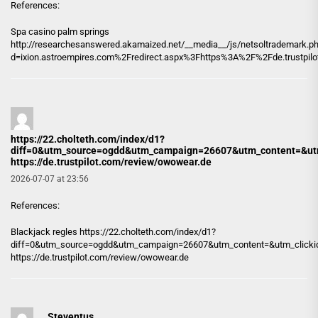
References:
Spa casino palm springs
http://researchesanswered.akamaized.net/
__media__/js/netsoltrademark.p
d=ixion.astroempires.com%2Fredirect.aspx%3Fhttps%3A%2F%2Fde.trustpi
https://22.cholteth.com/index/d1?
diff=0&utm_source=ogdd&utm_campaign=26607&utm_content=&utm_c
https://de.trustpilot.com/review/owowear.de
2026-07-07 at 23:56
References:
Blackjack regles
https://22.cholteth.com/index/d1?
diff=0&utm_source=ogdd&utm_campaign=26607&utm_content=&utm_clickid=
https://de.trustpilot.com/review/owowear.de
Steventus