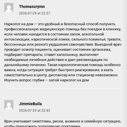
Thomascrymn
2026-07-29 at 22:37
Нарколог на дом — это удобный и безопасный способ получить
профессиональную медицинскую помощь без поездки в клинику,
если человек находится в состоянии запоя, алкогольной
интоксикации, наркотической ломки, сильного похмелья, тревоги,
бессонницы или резкого ухудшения самочувствия. Выездной врач
проводит осмотр пациента, оценивает состояние организма,
подбирает препараты, ставит капельницу, выполняет
необходимые лечебные действия и дает рекомендации по
дальнейшему лечению. Такая наркологическая помощь особенно
важна, когда ситуация требует быстрого реагирования, а ехать
самостоятельно в центр, диспансер или стационар невозможно.
Изучить вопрос глубже –
запой нарколог на дом
JimmieBuila
2026-07-29 at 22:45
Врач учитывает симптомы, риски, анамнез и семейную ситуацию,
чтобы предложить подходящую программу.