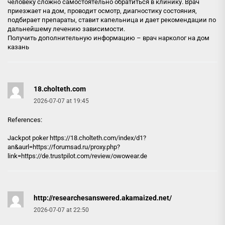
человеку сложно самостоятельно обратиться в клинику. Врач
приезжает на дом, проводит осмотр, диагностику состояния,
подбирает препараты, ставит капельница и дает рекомендации по
дальнейшему лечению зависимости.
Получить дополнительную информацию –
врач нарколог на дом
казань
18.cholteth.com
2026-07-07 at 19:45
References:
Jackpot poker https://
18.cholteth.com
/index/d1?
an&aurl=https://forumsad.ru/proxy.php?
link=https://de.trustpilot.com/review/owowear.de
http://researchesanswered.akamaized.net/
2026-07-07 at 22:50