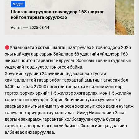
МЭДЭЭ
Шалган нвтрүүлэх товчоодоор 168 ширхэг
нойтон тарвага оруулжээ
Admin
2025-08-14
Улаанбаатар хотын шалган нэвтрүүлэх 8 товчоодоор 2025
оны наймдугаар сарын байдлаар 58 удаагийн үйлдлээр 168
ширхэг нойтон тарвагыг илрүүлэн Зоонозын өвчин судлалын
үндэсний төвд хүлээлгэн өгсөн байна.
Эрүүгийн хуулийн 24 зүйлийн 5-д зааснаар тусгай
хамгаалалттай газар элбэг тархацтай амьтныг агнасан бол
5400 нэгжээс 27000 нэгжтэй тэнцэх хэмжээний мөнгөөр
торгох, зорчих эрхийг 1-5 жилээр хязгаарлах, мөн 1-5 жилийн
хорих ял оногдуулдаг. Харин Зөрчлийн тухай хуулийн 7.д
зааснаар амьтны аймагт учирсан хохирлыг хоёр дахин нугалж
төлүүлэн хариуцлага хүлээлгэдэг. Иймд Нийслэлийн Засаг
даргын захирамж гарсантай холбогдуулан хууль бусаар
тарвага тээвэрлэх, агнахгүй байхыг Экологийн цагдаагийн
албанаас анхаарууллаа.