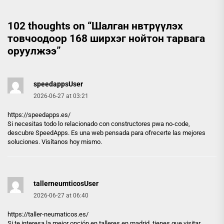
102 thoughts on “
Шалган нвтрүүлэх
товчоодоор 168 ширхэг нойтон тарвага
оруулжээ
”
speedappsUser
2026-06-27 at 03:21
https://speedapps.es/
Si necesitas todo lo relacionado con constructores pwa no-code,
descubre SpeedApps. Es una web pensada para ofrecerte las mejores
soluciones. Visítanos hoy mismo.
tallerneumticosUser
2026-06-27 at 06:40
https://taller-neumaticos.es/
Si te interesa la mejor opción en talleres en madrid, tienes que visitar