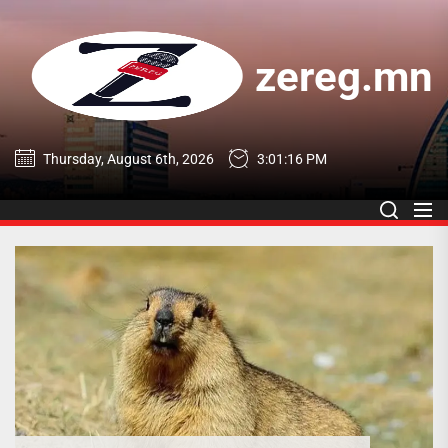
Skip
to
the
zereg.mn
content
zereg.mn
Thursday, August 6th, 2026
3:01:18 PM