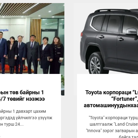
рын төв байрны 1
Toyota корпораци “LC
/7 төвийг нээжээ
“Fortuner”
автомашинуудынхаа
айрны 1 давхарт цахим
иргэдэд үйлчилгээ үзүүлж
"Toyota" корпораци тур
н турш 24...
шалтгаалж "Land Cruiser 3
"Innova" зэрэг загвары
0
байга та