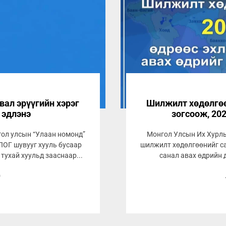
вал эрүүгийн хэрэг
Шилжилт хөдөлгөө
 эдлэнэ
зогсоож, 202
гол улсын “Улаан номонд”
Монгол Улсын Их Хурлы
ОГ шувууг хууль бусаар
шилжилт хөдөлгөөнийг са
ухай хуульд зааснаар...
санал авах өдрийн 
0