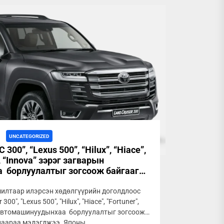
UNCATEGORIZED
 300”, “Lexus 500”, “Hilux”, “Hiace”,
, “Innova” зэрэг загварын
 борлуулалтыг зогсоож байгаагаа
мэдэгджээаа
шилтаар илэрсэн хөдөлгүүрийн доголдлоос
00", "Lexus 500", "Hilux", "Hiace", "Fortuner",
н автомашинуудынхаа борлуулалтыг зогсоож
лаараа мэдэгджээ. Японы...