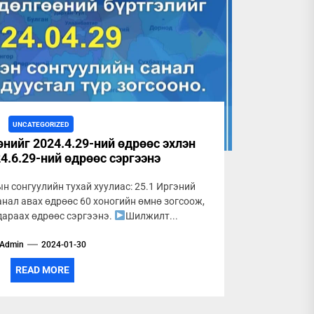
UNCATEGORIZED
нийг 2024.4.29-ний өдрөөс эхлэн
4.6.29-ний өдрөөс сэргээнэ
н сонгуулийн тухай хуулиас: 25.1 Иргэний
нал авах өдрөөс 60 хоногийн өмнө зогсоож,
дараах өдрөөс сэргээнэ.
Шилжилт...
Admin
2024-01-30
READ MORE