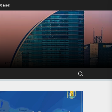
 хүртэлх талбайг угааж, өнгө үзэмжийг сайжруулахыг уриалжээ