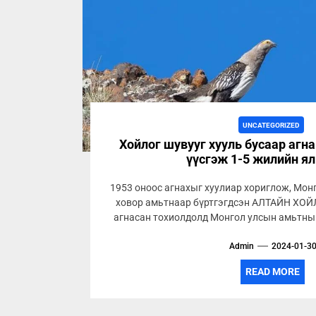
UNCATEGORIZED
Хойлог шувууг хууль бусаар агна
үүсгэж 1-5 жилийн ял
1953 оноос агнахыг хуулиар хориглож, Мон
ховор амьтнаар бүртгэгдсэн АЛТАЙН ХОЙЛ
агнасан тохиолдолд Монгол улсын амьтны т
Admin
2024-01-3
READ MORE