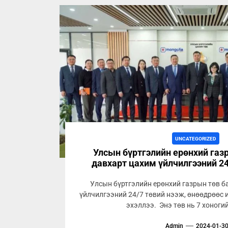
UNCATEGORIZED
Улсын бүртгэлийн ерөнхий газ
давхарт цахим үйлчилгээний 24
Улсын бүртгэлийн ерөнхий газрын төв б
үйлчилгээний 24/7 төвий нээж, өнөөдрөөс 
эхэллээ. Энэ төв нь 7 хоногий
Admin
2024-01-3