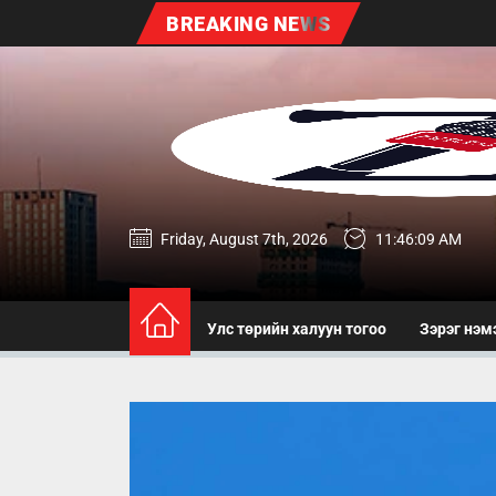
Skip
BREAKING NEWS
to
the
content
zereg.mn
Friday, August 7th, 2026
11:46:10 AM
Улс төрийн халуун тогоо
Зэрэг нэм