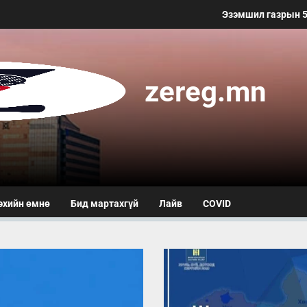
Эзэмшил газрын 50 метр
zereg.mn
эхийн өмнө
Бид мартахгүй
Лайв
COVID