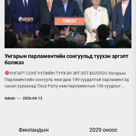
Унгарын парламентийн сонгуульд түүхэн эргэлт
болжээ
УНГАРТ СОНГУУЛИЙН ТҮҮХЭН ЭРГЭЛТ БОЛЛОО Унгарын
Парламентийн сонгууль явагдаж 199 суудалтай парламентэд
санал хураахад Tisza Party нам парламентын 136 суудлыг...
Admin
2026-04-13
Post
Финландын
2029 оноос