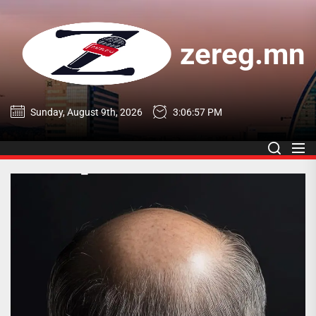
Skip
to
the
zereg.mn
content
zereg.mn
Sunday, August 9th, 2026
3:06:58 PM