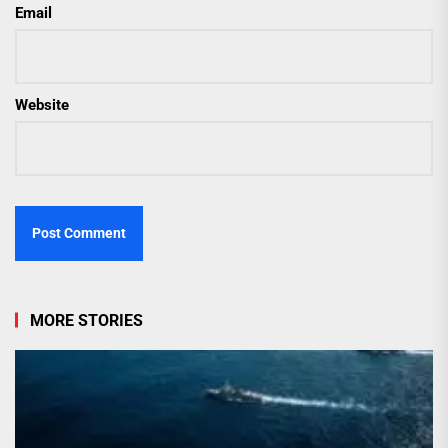
Email
Website
MORE STORIES