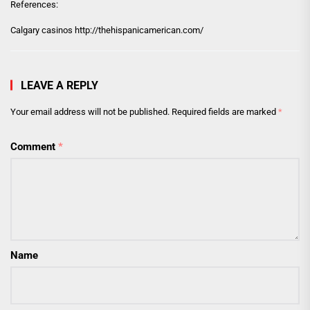
References:
Calgary casinos
http://thehispanicamerican.com/
LEAVE A REPLY
Your email address will not be published.
Required fields are marked
*
Comment
*
Name