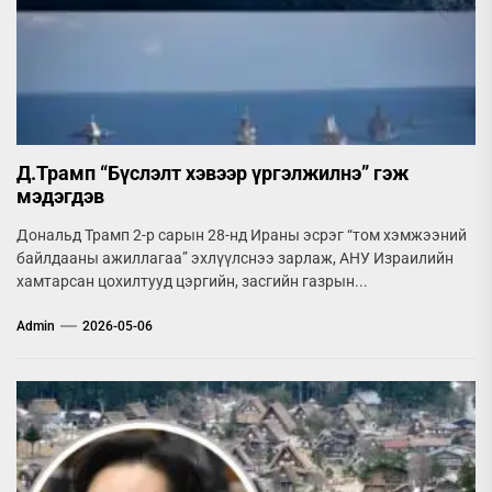
Д.Трамп “Бүслэлт хэвээр үргэлжилнэ” гэж
мэдэгдэв
Дональд Трамп 2-р сарын 28-нд Ираны эсрэг “том хэмжээний
байлдааны ажиллагаа” эхлүүлснээ зарлаж, АНУ Израилийн
хамтарсан цохилтууд цэргийн, засгийн газрын...
Admin
2026-05-06