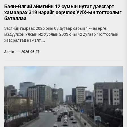
Баян-Өлгий аймгийн 12 сумын нутаг дэвсгэрт
хамаарах 319 нэрийг өөрчлөх УИХ-ын тогтоолыг
баталлаа
Засгийн газраас 2026 оны 03 дугаар сарын 17-ны өргөн
мэдүүлсэн Улсын Их Хурлын 2003 оны 42 дугаар “Тогтоолын
хавсралтад нэмэлт,...
Admin
2026-06-27