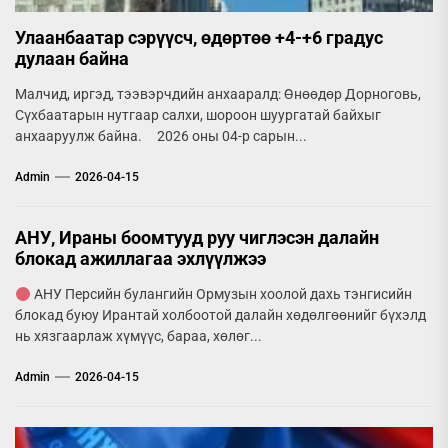
Улаанбаатар сэрүүсч, өдөртөө +4-+6 градус
дулаан байна
Малчид, иргэд, тээвэрчдийн анхааралд: Өнөөдөр Дорноговь,
Сүхбаатарын нутгаар салхи, шороон шуургатай байхыг
анхааруулж байна. 2026 оны 04-р сарын...
Admin
2026-04-15
АНУ, Ираны боомтууд руу чиглэсэн далайн
блокад ажиллагаа эхлүүлжээ
АНУ Персийн булангийн Ормузын хоолой дахь тэнгисийн
блокад буюу Ирантай холбоотой далайн хөдөлгөөнийг бүхэлд
нь хязгаарлаж хүмүүс, бараа, хөлөг...
Admin
2026-04-15