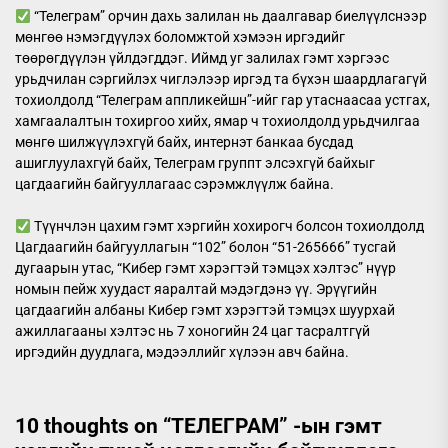
“Телеграм” орчин дахь залилан нь даалгавар биелүүлснээр
мөнгөө нэмэгдүүлэх боломжтой хэмээн иргэдийг
төөрөгдүүлэн үйлдэгддэг. Иймд уг залилах гэмт хэргээс
урьдчилан сэргийлэх чиглэлээр иргэд та бүхэн шаардлагагүй
тохиолдолд “Телеграм аппликейшн”-ийг гар утаснаасаа устгах,
хамгаалалтын тохиргоо хийх, ямар ч тохиолдолд урьдчилгаа
мөнгө шилжүүлэхгүй байх, интернэт банкаа бусдад
ашиглуулахгүй байх, Телеграм группт элсэхгүй байхыг
цагдаагийн байгууллагаас сэрэмжлүүлж байна.
Түүнчлэн цахим гэмт хэргийн хохирогч болсон тохиолдолд
Цагдаагийн байгууллагын “102” болон “51-265666” тусгай
дугаарын утас, “Кибер гэмт хэрэгтэй тэмцэх хэлтэс” нүүр
номын пейж хуудаст яаралтай мэдэгдэнэ үү. Эрүүгийн
цагдаагийн албаны Кибер гэмт хэрэгтэй тэмцэх шуурхай
ажиллагааны хэлтэс нь 7 хоногийн 24 цаг тасралтгүй
иргэдийн дуудлага, мэдээллийг хүлээн авч байна.
10 thoughts on “
ТЕЛЕГРАМ” -ын гэмт