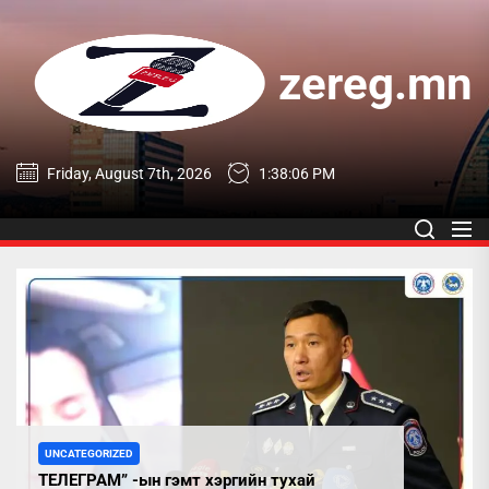
Skip
to
the
zereg.mn
content
zereg.mn
Friday, August 7th, 2026
1:38:07 PM
UNCATEGORIZED
ТЕЛЕГРАМ” -ын гэмт хэргийн тухай