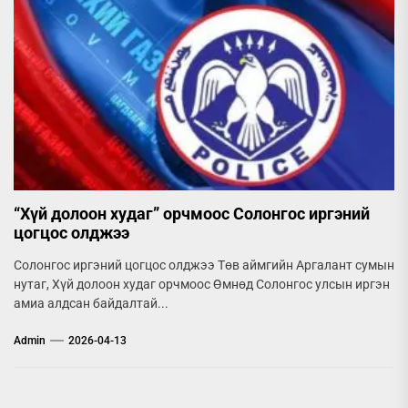
“Хүй долоон худаг” орчмоос Солонгос иргэний
цогцос олджээ
Солонгос иргэний цогцос олджээ Төв аймгийн Аргалант сумын
нутаг, Хүй долоон худаг орчмоос Өмнөд Солонгос улсын иргэн
амиа алдсан байдалтай...
Admin
2026-04-13