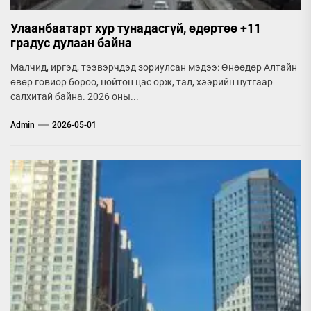
Улаанбаатарт хур тунадасгүй, өдөртөө +11
градус дулаан байна
Малчид, иргэд, тээвэрчдэд зориулсан мэдээ: Өнөөдөр Алтайн
өвөр говиор бороо, нойтон цас орж, тал, хээрийн нутгаар
салхитай байна. 2026 оны...
Admin
2026-05-01