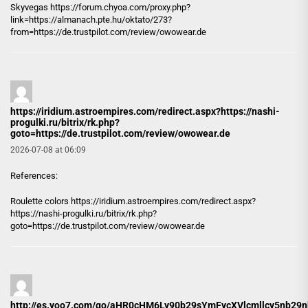
Skyvegas
https://forum.chyoa.com
/proxy.php?
link=https://almanach.pte.hu/oktato/273?
from=https://de.trustpilot.com/review/owowear.de
https://iridium.astroempires.com/redirect.aspx?https://nashi-
progulki.ru/bitrix/rk.php?
goto=https://de.trustpilot.com/review/owowear.de
2026-07-08 at 06:09
References:
Roulette colors
https://iridium.astroempires.com/redirect.aspx?
https://nashi-progulki.ru/bitrix/rk.php?
goto=https://de.trustpilot.com/review/owowear.de
http://es.yoo7.com/go/aHR0cHM6Ly90b29sYmFycXVlcmllcy5n