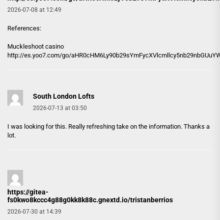
2026-07-08 at 12:49
References:
Muckleshoot casino
http://es.yoo7.com/go/aHR0cHM6Ly90b29sYmFycXVlcmllcy5nb29nbGU
South London Lofts
2026-07-13 at 03:50
I was looking for this. Really refreshing take on the information. Thanks a
lot.
https://gitea-
fs0kwo8kccc4g88g0kk8k88c.gnextd.io/tristanberrios
2026-07-30 at 14:39