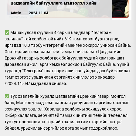
цагдаагийн байгууллага мэдээлэл хийв
Admin
2024-11-04
Манай улсад сүүлийн 4 сарын байдлаар “Телеграм
залилан”-тай холбоотой нийт 619 гэмт хэрэг бүртгэгдэж,
иргэдэд 10,3 тэрбум төгрөгийн мөнгөн хохирол учирсан байна.
Энэ төрлийн гэмт хэрэгтэй тэмцэх чиглэлээр Цагдаагийн
Ерөнхий газар нь холбогдох байгууллагуудтай хамтран шат
дараалсан ажил, арга хэмжээг зохион байгуулж байна. Үүний
хүрээнд “Телеграм” платформ ашиглан үйлдэгдэж буй залилах
гэмт хэргээс урьдчилан сэргийлэх чиглэлээр өнөөдөр
/2024.11.04/ мэдээлэл хийлээ.
Тус хэвлэлийн хуралд Цагдаагийн Ерөнхий газар, Монгол
банк, Монгол улсад гэмт хэргээс урьдчилан сэргийлэх ажлыг
зохицуулах зөвлөл, Харилцаа холбооны зохицуулах хороо,
Кибер халдлага, зөрчилтэй тэмцэх нийтийн төвийн төлөөлөл
тус тус оролцож энэ төрлийн залилах гэмт хэргийн нөхцөл
байдал, урьдчилан сэргийлэх арга замыг тодорхойллоо.