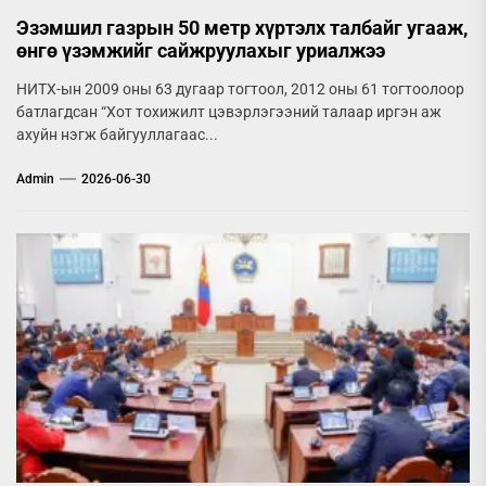
Эзэмшил газрын 50 метр хүртэлх талбайг угааж,
өнгө үзэмжийг сайжруулахыг уриалжээ
НИТХ-ын 2009 оны 63 дугаар тогтоол, 2012 оны 61 тогтоолоор
батлагдсан “Хот тохижилт цэвэрлэгээний талаар иргэн аж
ахуйн нэгж байгууллагаас...
Admin
2026-06-30