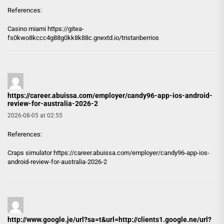
References:
Casino miami
https://gitea-
fs0kwo8kccc4g88g0kk8k88c.gnextd.io/tristanberrios
https://career.abuissa.com/employer/candy96-app-ios-android-
review-for-australia-2026-2
2026-08-05 at 02:55
References:
Craps simulator
https://career.abuissa.com/employer/candy96-app-ios-
android-review-for-australia-2026-2
http://www.google.je/url?sa=t&url=http://clients1.google.ne/url?